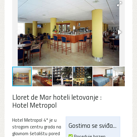
Lloret de Mar hoteli letovanje :
Hotel Metropol
Hotel Metropol 4* je u
Gostima se sviđa...
strogom centru grada na
glavnom šetalištu pored
Poseduje bazen