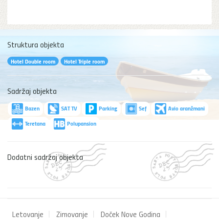
Struktura objekta
Hotel Double room
Hotel Triple room
Sadržaj objekta
Bazen
SAT TV
Parking
Sef
Avio aranžmani
Teretana
Polupansion
Dodatni sadržaj objekta
Letovanje
Zimovanje
Doček Nove Godina