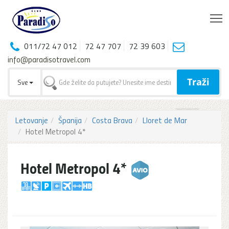
T
011/72 47 012
72 47 707
72 39 603
info@paradisotravel.com
Traži
Sve
Letovanje
Španija
Costa Brava
Lloret de Mar
Hotel Metropol 4*
Hotel Metropol 4*