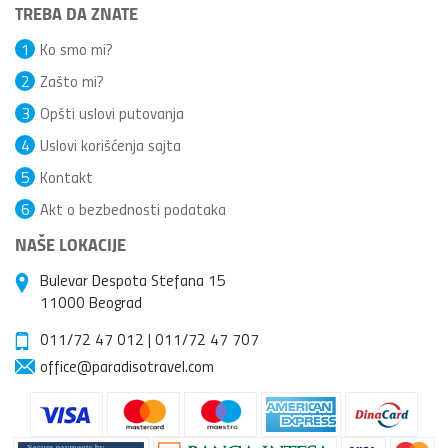
TREBA DA ZNATE
1
Ko smo mi?
2
Zašto mi?
3
Opšti uslovi putovanja
4
Uslovi korišćenja sajta
5
Kontakt
6
Akt o bezbednosti podataka
NAŠE LOKACIJE
Bulevar Despota Stefana 15
11000 Beograd
011/72 47 012
|
011/72 47 707
office@paradisotravel.com