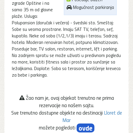
zgrade Opštine i na
Mogućnost parkiranja
samo 35 m od glavne
plaže. Usluga:
Polupansion (doručak i večera) - švedski sto. Smeštaj:
Sobe su veoma prostrane. Imaju SAT TV, telefon, sef,
kupatilo. Neke od soba (1/2,1/3) imaju i terasu. Sadrzaj
hotela: Moderan renoviran hotel, potpuno klimatizovan.
Poseduje bar, TV salon, restoran, internet, lift i parking.
Na zadnjem spratu se može uživati u predivnom pogledu
na more, koristiti fitness sala i prostor za sunčanje sa
ležaljkama. Doplate: Soba sa terasom, korišćenje kreveca
za bebe i parkinga.
Žao nam je, ovaj objekat trenutno ne prima
rezervacije na našem sajtu.
Sve trenutno dostupne objekte na destinaciji
Lloret de
Mar
ovde
možete pogledati