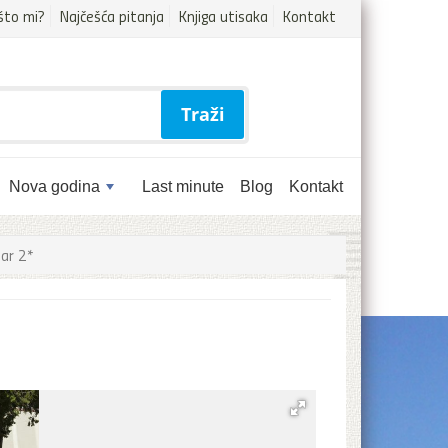
što mi?
Najčešća pitanja
Knjiga utisaka
Kontakt
Traži
Nova godina
Last minute
Blog
Kontakt
ar 2*