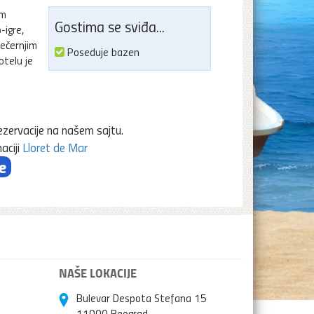
om
Gostima se sviđa...
-igre,
večernjim
Poseduje bazen
otelu je
ezervacije na našem sajtu.
aciji
Lloret de Mar
e
NAŠE LOKACIJE
Bulevar Despota Stefana 15
11000 Beograd