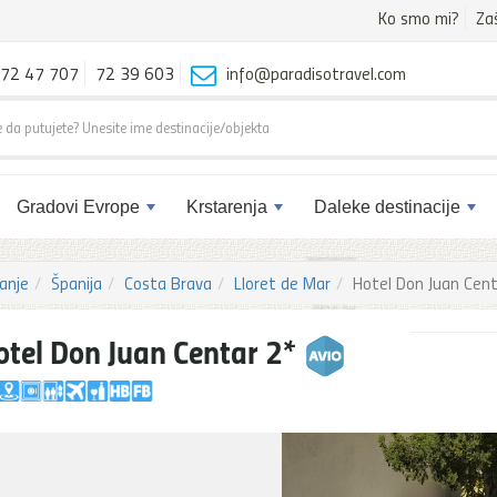
Ko smo mi?
Za
72 47 707
72 39 603
info@paradisotravel.com
Gradovi Evrope
Krstarenja
Daleke destinacije
anje
Španija
Costa Brava
Lloret de Mar
Hotel Don Juan Cent
otel Don Juan Centar 2*