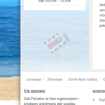
sub: 09.00h - 14.00h
Hot
cen
sto
čas
pol
Letovanje
Zimovanje
Doček Nove Godina
G
ŠTA RADIMO
KORISN
Club Paradiso se bavi organizacijom i
Najč
prodajom aranžmana gde spadaju: