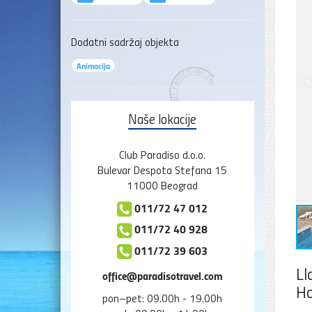
Dodatni sadržaj objekta
Animacija
Naše lokacije
Club Paradiso d.o.o.
Bulevar Despota Stefana 15
11000 Beograd
011/72 47 012
011/72 40 928
011/72 39 603
Ll
office@paradisotravel.com
Ho
pon–pet: 09.00h - 19.00h