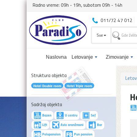
Radno vreme: 09h - 19h, subotom 09h - 14h
011/72 47 012
Sve
Naslovna
Letovanje
Zimovanje
Struktura objekta
Letov
Hotel Double room
Hotel Triple room
H
Sadržaj objekta
Bazen
U centru
Sef
Lift
Avio aranžmani
Bar
Polupansion
Pun pansion