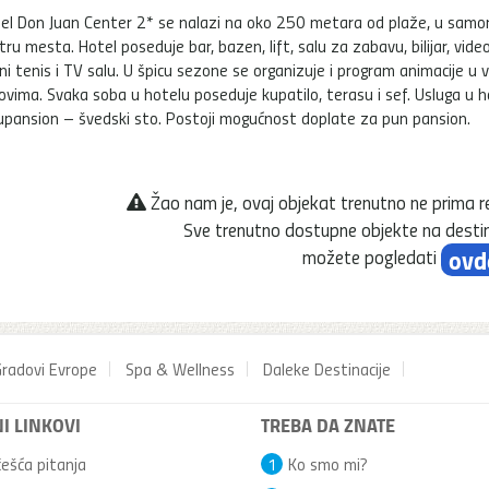
el Don Juan Center 2* se nalazi na oko 250 metara od plaže, u sam
tru mesta. Hotel poseduje bar, bazen, lift, salu za zabavu, bilijar, video
ni tenis i TV salu. U špicu sezone se organizuje i program animacije u 
ovima. Svaka soba u hotelu poseduje kupatilo, terasu i sef. Usluga u h
upansion – švedski sto. Postoji mogućnost doplate za pun pansion.
Žao nam je, ovaj objekat trenutno ne prima r
Sve trenutno dostupne objekte na destin
ovd
možete pogledati
radovi Evrope
Spa & Wellness
Daleke Destinacije
I LINKOVI
TREBA DA ZNATE
ešća pitanja
1
Ko smo mi?