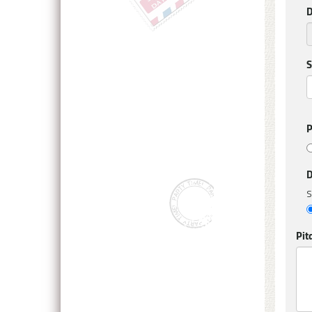
D
S
P
D
S
Pit