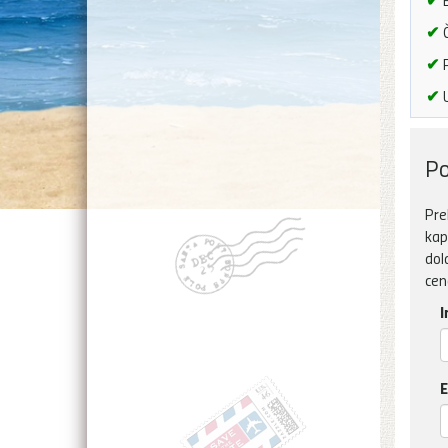
B
✔
Č
✔
P
✔
U
Po
Pre
kap
dol
cen
I
E