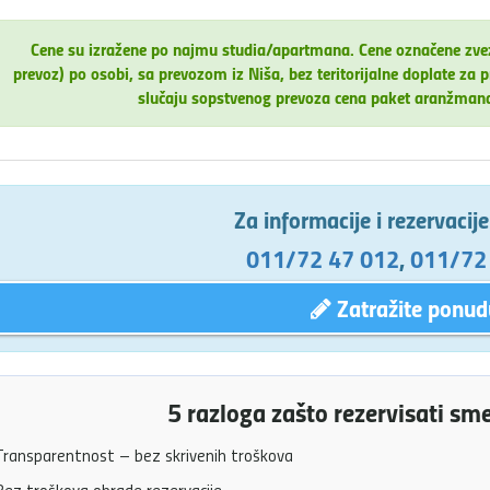
Cene su izražene po najmu studia/apartmana. Cene označene zv
prevoz) po osobi, sa prevozom iz Niša, bez teritorijalne doplate 
slučaju sopstvenog prevoza cena paket aranžman
Za informacije i rezervacij
011/72 47 012
,
011/72
Zatražite ponud
5 razloga zašto rezervisati sm
ransparentnost – bez skrivenih troškova