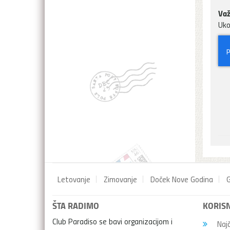
Važ
Uko
Letovanje
Zimovanje
Doček Nove Godina
G
ŠTA RADIMO
KORISN
Club Paradiso se bavi organizacijom i
Najč