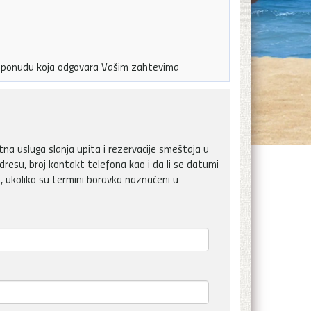
ju ponudu koja odgovara Vašim zahtevima
a usluga slanja upita i rezervacije smeštaja u
dresu, broj kontakt telefona kao i da li se datumi
, ukoliko su termini boravka naznačeni u