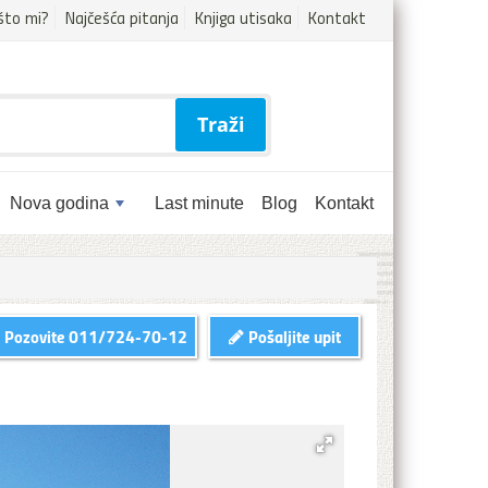
što mi?
Najčešća pitanja
Knjiga utisaka
Kontakt
Traži
Nova godina
Last minute
Blog
Kontakt
Pozovite
011/724-70-12
Pošaljite upit