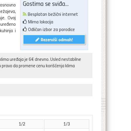
Gostima se sviđa...
 osnovno
ežajeva,
Besplatan bežični internet
je. Ovaj
Mirna lokacija
 uređeno
Odličan izbor za porodice
kuhinja i
Rezerviši odmah!
klima uređaja je 6€ dnevno. Usled nestabilne
ju pravo da promene cenu korišćenja klima
1/2
1/3