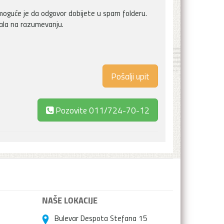
oguće je da odgovor dobijete u spam folderu.
vala na razumevanju.
Pozovite
011/724-70-12
NAŠE LOKACIJE
Bulevar Despota Stefana 15