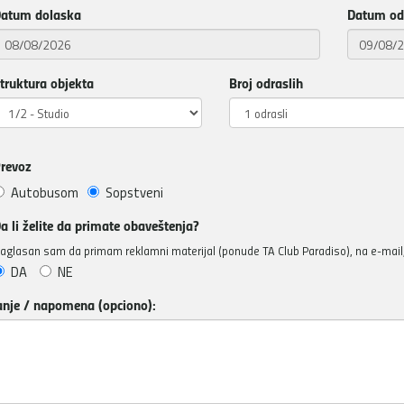
atum dolaska
Datum od
truktura objekta
Broj odraslih
revoz
Autobusom
Sopstveni
a li želite da primate obaveštenja?
aglasan sam da primam reklamni materijal (ponude TA Club Paradiso), na e-mail, 
DA
NE
anje / napomena (opciono):