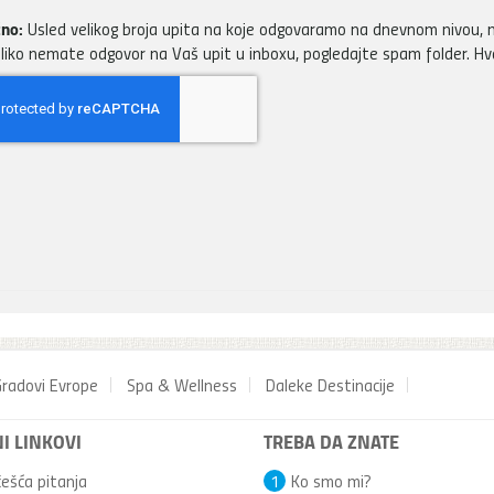
no:
Usled velikog broja upita na koje odgovaramo na dnevnom nivou, m
liko nemate odgovor na Vaš upit u inboxu, pogledajte spam folder. H
radovi Evrope
Spa & Wellness
Daleke Destinacije
I LINKOVI
TREBA DA ZNATE
ešća pitanja
1
Ko smo mi?