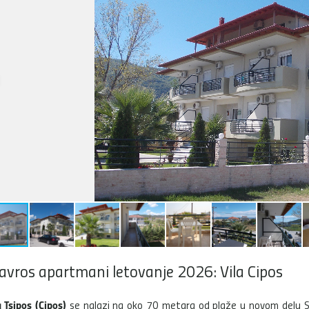
avros apartmani letovanje 2026: Vila Cipos
a Tsipos (Cipos)
se nalazi na oko 70 metara od plaže u novom delu S