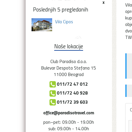
x
Vil
Poslednjih 5 pregledanih
opr
kup
Vila Cipos
obj
dvo
TWC
Naše lokacije
Club Paradiso d.o.o.
Bulevar Despota Stefana 15
11000 Beograd
011/72 47 012
011/72 40 928
011/72 39 603
C
office@paradisotravel.com
pon–pet: 09.00h - 19.00h
sub: 09.00h - 14.00h