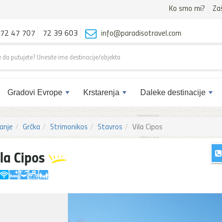
Ko smo mi?
Za
72 47 707
72 39 603
info@paradisotravel.com
Gradovi Evrope
Krstarenja
Daleke destinacije
anje
Grčka
Strimonikos
Stavros
Vila Cipos
ila Cipos