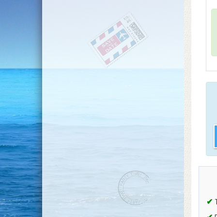
✔
T
✔