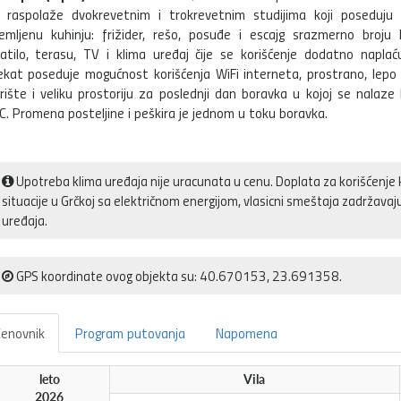
a raspolaže dvokrevetnim i trokrevetnim studijima koji poseduju
emljenu kuhinju: frižider, rešo, posuđe i escajg srazmerno broju l
atilo, terasu, TV i klima uređaj čije se korišćenje dodatno naplaću
ekat poseduje mogućnost korišćenja WiFi interneta, prostrano, lepo
rište i veliku prostoriju za poslednji dan boravka u kojoj se nalaze 
. Promena posteljine i peškira je jednom u toku boravka.
Upotreba klima uređaja nije uracunata u cenu. Doplata za korišćenje 
situacije u Grčkoj sa električnom energijom, vlasicni smeštaja zadržava
uređaja.
GPS koordinate ovog objekta su: 40.670153, 23.691358.
enovnik
Program putovanja
Napomena
leto
Vila
2026