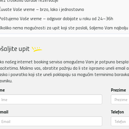
ez troškova obrade rezervacije
uvate Vaše vreme – brzo, lako i jednostavno
oštujemo Vaše vreme – odgovor dobijate u roku od 24–36h
koliko nema mogućnosti za upit koji ste poslali, šaljemo Vam najbol
šaljite upit
ko našeg internet booking servisa omogućena Vam je potpuno besplatn
acitetima. Molimo vas, obratite pažnju da li ste ispravno uneli email a
aska i povratka koji ste uneli poklapaju sa mogućim terminima boravka
ovniku.
me
Prezime
mail
Telefon