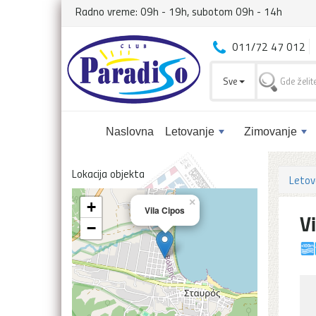
Radno vreme: 09h - 19h, subotom 09h - 14h
011/72 47 012
Sve
Naslovna
Letovanje
Zimovanje
Lokacija objekta
Letov
×
+
Vila Cipos
V
−