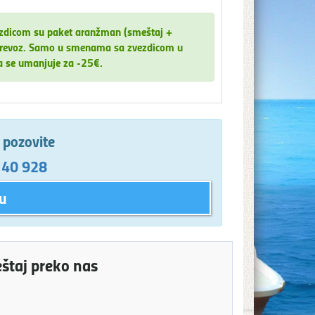
ezdicom su paket aranžman (smeštaj +
za prevoz. Samo u smenama sa zvezdicom u
a se umanjuje za -25€.
e pozovite
 40 928
u
eštaj preko nas