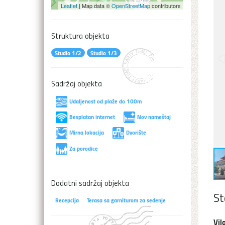
Leaflet
| Map data ©
OpenStreetMap
contributors
Struktura objekta
Studio 1/2
Studio 1/3
Sadržaj objekta
Udaljenost od plaže do 100m
Besplatan internet
Nov nameštaj
Mirna lokacija
Dvorište
Za porodice
Dodatni sadržaj objekta
St
Recepcija
Terasa sa garniturom za sedenje
Vil