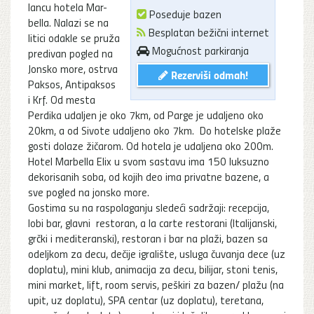
lancu hotela Mar-
Poseduje bazen
bella. Nalazi se na
Besplatan bežični internet
litici odakle se pruža
Mogućnost parkiranja
predivan pogled na
Jonsko more, ostrva
Rezerviši odmah!
Paksos, Antipaksos
i Krf. Od mesta
Perdika udaljen je oko 7km, od Parge je udaljeno oko
20km, a od Sivote udaljeno oko 7km. Do hotelske plaže
gosti dolaze žičarom. Od hotela je udaljena oko 200m.
Hotel Marbella Elix u svom sastavu ima 150 luksuzno
dekorisanih soba, od kojih deo ima privatne bazene, a
sve pogled na jonsko more.
Gostima su na raspolaganju sledeći sadržaji: recepcija,
lobi bar, glavni restoran, a la carte restorani (Italijanski,
grčki i mediteranski), restoran i bar na plaži, bazen sa
odeljkom za decu, dečije igralište, usluga čuvanja dece (uz
doplatu), mini klub, animacija za decu, bilijar, stoni tenis,
mini market, lift, room servis, peškiri za bazen/ plažu (na
upit, uz doplatu), SPA centar (uz doplatu), teretana,