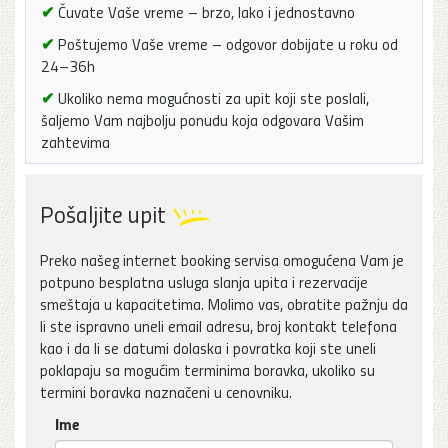
✔
Čuvate Vaše vreme – brzo, lako i jednostavno
✔
Poštujemo Vaše vreme – odgovor dobijate u roku od
24–36h
✔
Ukoliko nema mogućnosti za upit koji ste poslali,
šaljemo Vam najbolju ponudu koja odgovara Vašim
zahtevima
Pošaljite upit
Preko našeg internet booking servisa omogućena Vam je
potpuno besplatna usluga slanja upita i rezervacije
smeštaja u kapacitetima. Molimo vas, obratite pažnju da
li ste ispravno uneli email adresu, broj kontakt telefona
kao i da li se datumi dolaska i povratka koji ste uneli
poklapaju sa mogućim terminima boravka, ukoliko su
termini boravka naznačeni u cenovniku.
Ime