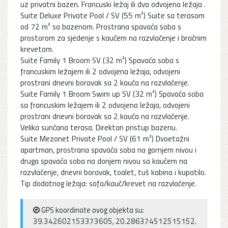
uz privatni bazen. Francuski ležaj ili dva odvojena ležaja .
Suite Deluxe Private Pool / SV (55 m²) Suite sa terasom
od 72 m² sa bazenom. Prostrana spavaća soba s
prostorom za sjedenje s kaučem na razvlačenje i bračnim
krevetom.
Suite Family 1 Broom SV (32 m²) Spavaća soba s
francuskim ležajem ili 2 odvojena ležaja, odvojeni
prostrani dnevni boravak sa 2 kauča na razvlačenje.
Suite Family 1 Broom Swim up SV (32 m²) Spavaća soba
sa francuskim ležajem ili 2 odvojena ležaja, odvojeni
prostrani dnevni boravak sa 2 kauča na razvlačenje.
Velika sunčana terasa. Direktan pristup bazenu.
Suite Mezonet Private Pool / SV (61 m²) Dvoetažni
apartman, prostrana spavaća soba na gornjem nivou i
druga spavaća soba na donjem nivou sa kaučem na
razvlačenje, dnevni boravak, toalet, tuš kabina i kupatilo.
Tip dodatnog ležaja: sofa/kauč/krevet na razvlačenje.
GPS koordinate ovog objekta su:
39.342602153373605, 20.286374512515152.