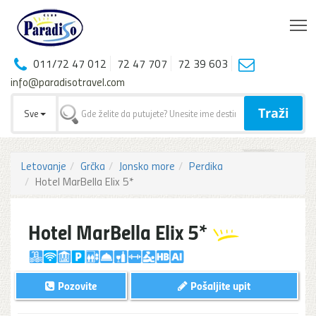
T
011/72 47 012
72 47 707
72 39 603
info@paradisotravel.com
Traži
Sve
Letovanje
Grčka
Jonsko more
Perdika
Hotel MarBella Elix 5*
Hotel MarBella Elix 5*
Pozovite
Pošaljite upit