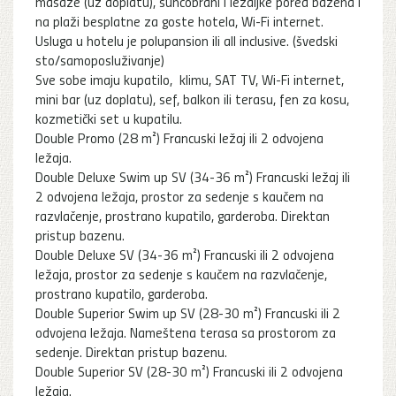
masaže (uz doplatu), suncobrani i ležaljke pored bazena i
na plaži besplatne za goste hotela, Wi-Fi internet.
Usluga u hotelu je polupansion ili all inclusive. (švedski
sto/samoposluživanje)
Sve sobe imaju kupatilo, klimu, SAT TV, Wi-Fi internet,
mini bar (uz doplatu), sef, balkon ili terasu, fen za kosu,
kozmetički set u kupatilu.
Double Promo (28 m²) Francuski ležaj ili 2 odvojena
ležaja.
Double Deluxe Swim up SV (34-36 m²) Francuski ležaj ili
2 odvojena ležaja, prostor za sedenje s kaučem na
razvlačenje, prostrano kupatilo, garderoba. Direktan
pristup bazenu.
Double Deluxe SV (34-36 m²) Francuski ili 2 odvojena
ležaja, prostor za sedenje s kaučem na razvlačenje,
prostrano kupatilo, garderoba.
Double Superior Swim up SV (28-30 m²) Francuski ili 2
odvojena ležaja. Nameštena terasa sa prostorom za
sedenje. Direktan pristup bazenu.
Double Superior SV (28-30 m²) Francuski ili 2 odvojena
ležaja.