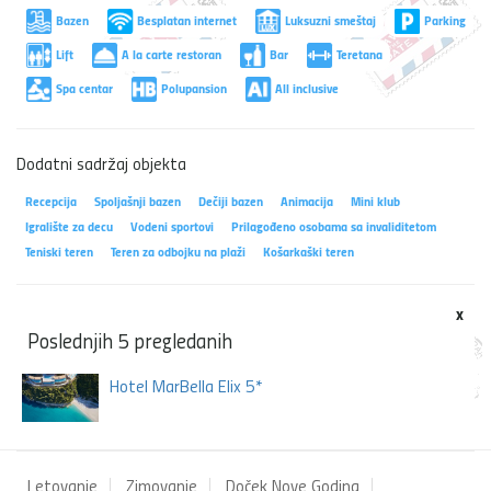
Bazen
Besplatan internet
Luksuzni smeštaj
Parking
Lift
A la carte restoran
Bar
Teretana
Spa centar
Polupansion
All inclusive
Dodatni sadržaj objekta
Recepcija
Spoljašnji bazen
Dečiji bazen
Animacija
Mini klub
Igralište za decu
Vodeni sportovi
Prilagođeno osobama sa invaliditetom
Teniski teren
Teren za odbojku na plaži
Košarkaški teren
x
Poslednjih 5 pregledanih
Hotel MarBella Elix 5*
Letovanje
Zimovanje
Doček Nove Godina