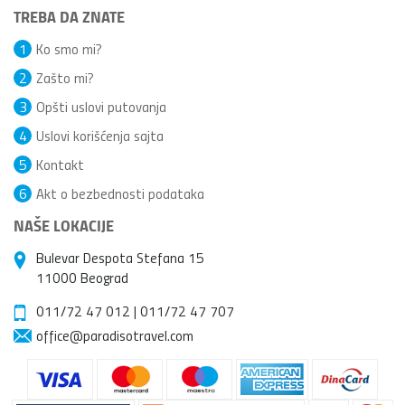
TREBA DA ZNATE
1
Ko smo mi?
2
Zašto mi?
3
Opšti uslovi putovanja
4
Uslovi korišćenja sajta
5
Kontakt
6
Akt o bezbednosti podataka
NAŠE LOKACIJE
Bulevar Despota Stefana 15
11000 Beograd
011/72 47 012
|
011/72 47 707
office@paradisotravel.com