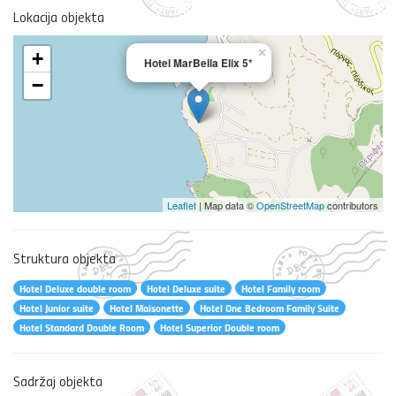
Lokacija objekta
×
+
Hotel MarBella Elix 5*
−
Leaflet
| Map data ©
OpenStreetMap
contributors
Struktura objekta
Hotel Deluxe double room
Hotel Deluxe suite
Hotel Family room
Hotel Junior suite
Hotel Maisonette
Hotel One Bedroom Family Suite
Hotel Standard Double Room
Hotel Superior Double room
Sadržaj objekta