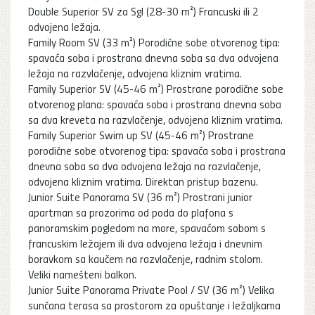
Double Superior SV za Sgl (28-30 m²) Francuski ili 2
odvojena ležaja.
Family Room SV (33 m²) Porodične sobe otvorenog tipa:
spavaća soba i prostrana dnevna soba sa dva odvojena
ležaja na razvlačenje, odvojena kliznim vratima.
Family Superior SV (45-46 m²) Prostrane porodične sobe
otvorenog plana: spavaća soba i prostrana dnevna soba
sa dva kreveta na razvlačenje, odvojena kliznim vratima.
Family Superior Swim up SV (45-46 m²) Prostrane
porodične sobe otvorenog tipa: spavaća soba i prostrana
dnevna soba sa dva odvojena ležaja na razvlačenje,
odvojena kliznim vratima. Direktan pristup bazenu.
Junior Suite Panorama SV (36 m²) Prostrani junior
apartman sa prozorima od poda do plafona s
panoramskim pogledom na more, spavaćom sobom s
francuskim ležajem ili dva odvojena ležaja i dnevnim
boravkom sa kaučem na razvlačenje, radnim stolom.
Veliki namešteni balkon.
Junior Suite Panorama Private Pool / SV (36 m²) Velika
sunčana terasa sa prostorom za opuštanje i ležaljkama