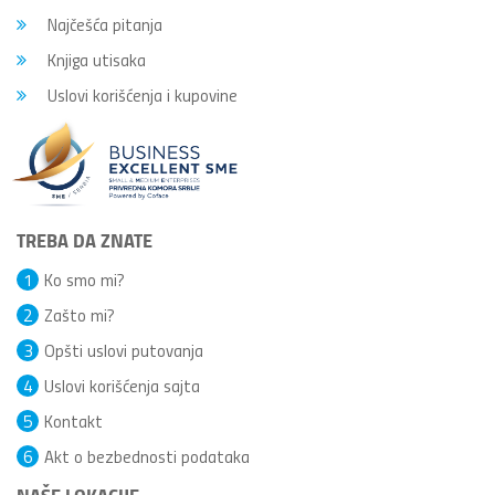
Najčešća pitanja
Knjiga utisaka
Uslovi korišćenja i kupovine
TREBA DA ZNATE
1
Ko smo mi?
2
Zašto mi?
3
Opšti uslovi putovanja
4
Uslovi korišćenja sajta
5
Kontakt
6
Akt o bezbednosti podataka
NAŠE LOKACIJE