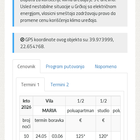
Usled nestabilne situacije u Grčkoj sa električnom
energijom, vlasicni smeštaja zadržavaju pravo da
promene cenu korišćenja klima uređaja.
GPS koordinate ovog objekta su: 39.973999,
22.654768.
Cenovnik
Program putovanja
Napomena
Termini 1
Termini 2
leto
Vila
1/2
1/2
1/3
2026
MARIA
poluapartman
studio
poluapartman
broj
termin boravka
€
€
€
noći
10
24.05
03.06
125*
120*
105*