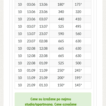
10
03.06
13.06
180*
175*
155*
10
13.06
23.06
340
320
370
10
23.06
03.07
440
410
470
10
03.07
13.07
525
495
560
10
13.07
23.07
590
560
635
10
23.07
02.08
665
630
710
10
02.08
12.08
665
630
710
10
12.08
22.08
665
630
710
10
22.08
01.09
525
500
560
10
01.09
11.09
250*
245*
215*
10
11.09
21.09
200*
195*
165*
10
21.09
01.10
150*
145*
125*
Cene su izražene po najmu
studia/apartmana. Cene označene