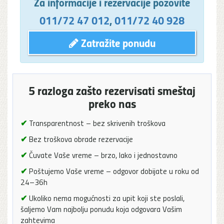
Za informacije i rezervacije pozovite
011/72 47 012
,
011/72 40 928
Zatražite ponudu
5 razloga zašto rezervisati smeštaj
preko nas
✔
Transparentnost – bez skrivenih troškova
✔
Bez troškova obrade rezervacije
✔
Čuvate Vaše vreme – brzo, lako i jednostavno
✔
Poštujemo Vaše vreme – odgovor dobijate u roku od
24–36h
✔
Ukoliko nema mogućnosti za upit koji ste poslali,
šaljemo Vam najbolju ponudu koja odgovara Vašim
zahtevima