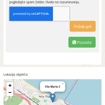
pogledajte spam folder. Hvala na razumevanju.
Pozovite
Lokacija objekta
×
+
Vila Maria 2
−