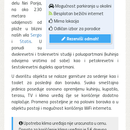
delu Nei Porija,
Mogućnost parkiranja u okolini
na oko 230
Besplatan bežični internet
metara
Mirna lokacija
udaljenosti od
plaže u blizini
Odličan izbor za porodice
naših vila
Sergio
Rezerviši odmah!
i
Statis
. U
ponudi su
dvokrevetni i trokrevetni studiji i poluapartmani (kuhinja
odvojena vratima od sobe) kao i petokrevetni i
šestokrevetni dupleks apartmani.
U dvorištu objekta se nalaze garniture za sedenje kao i
toalet za poslednji dan boravka. Svaka smeštajna
jedinica poseduje osnovno opremljenu kuhinju, kupatilo,
terasu, TV i klima uređaj čije se korišćenje dodatno
naplaćuje. Promena posteljine je na polovini boravka a u
objektu postoji i mogućnost korišćenja WiFi interneta.
Upotreba klima uređaja nije uracunata u cenu.
Dopata za korišćenje klima uređaja je 5€ dnevno.