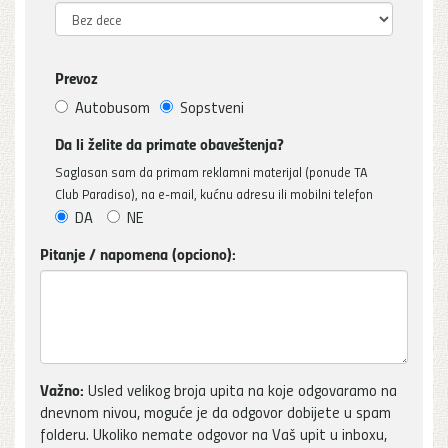
Prevoz
Autobusom
Sopstveni
Da li želite da primate obaveštenja?
Saglasan sam da primam reklamni materijal (ponude TA
Club Paradiso), na e-mail, kućnu adresu ili mobilni telefon
DA
NE
Pitanje / napomena (opciono):
Važno:
Usled velikog broja upita na koje odgovaramo na
dnevnom nivou, moguće je da odgovor dobijete u spam
folderu. Ukoliko nemate odgovor na Vaš upit u inboxu,