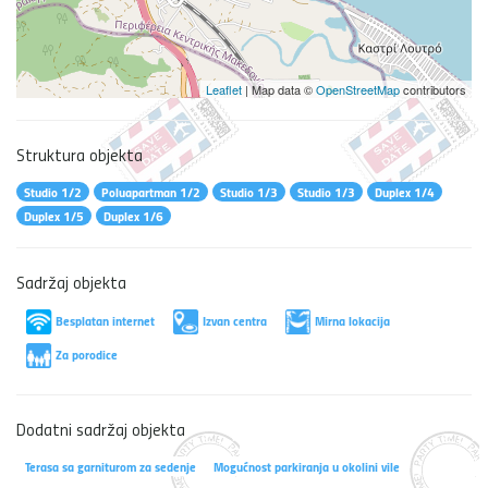
Leaflet
| Map data ©
OpenStreetMap
contributors
Struktura objekta
Studio 1/2
Poluapartman 1/2
Studio 1/3
Studio 1/3
Duplex 1/4
Duplex 1/5
Duplex 1/6
Sadržaj objekta
Besplatan internet
Izvan centra
Mirna lokacija
Za porodice
Dodatni sadržaj objekta
Terasa sa garniturom za sedenje
Mogućnost parkiranja u okolini vile