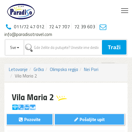
T
011/72 47 012
72 47 707
72 39 603
info@paradisotravel.com
Traži
Sve
Letovanje
Grčka
Olimpska regija
Nei Pori
Vila Maria 2
Vila Maria 2
Pozovite
Pošaljite upit