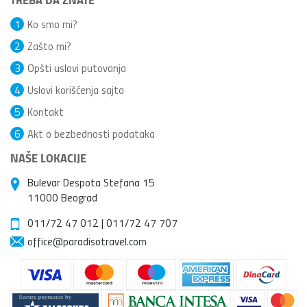
1
Ko smo mi?
2
Zašto mi?
3
Opšti uslovi putovanja
4
Uslovi korišćenja sajta
5
Kontakt
6
Akt o bezbednosti podataka
NAŠE LOKACIJE
Bulevar Despota Stefana 15
11000 Beograd
011/72 47 012
|
011/72 47 707
office@paradisotravel.com