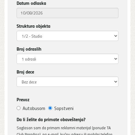
Datum odlaska
Struktura objekta
Broj odraslih
Broj dece
Prevoz
Autobusom
Sopstveni
Da li želite da primate obaveštenja?
Saglasan sam da primam reklamni materijal (ponude TA
Club Paradiso), na e-mail, kućnu adresu ili mobilni telefon