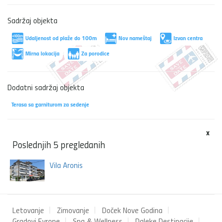
Sadržaj objekta
Udaljenost od plaže do 100m
Nov nameštaj
Izvan centra
Mirna lokacija
Za porodice
Dodatni sadržaj objekta
Terasa sa garniturom za sedenje
x
Poslednjih 5 pregledanih
Vila Aronis
Letovanje
Zimovanje
Doček Nove Godina
Gradovi Evrope
Spa & Wellness
Daleke Destinacije