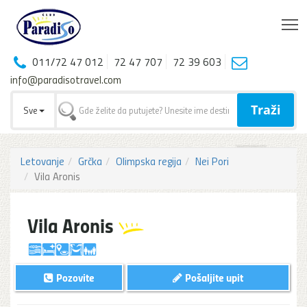
T
011/72 47 012
72 47 707
72 39 603
info@paradisotravel.com
Traži
Sve
Letovanje
Grčka
Olimpska regija
Nei Pori
Vila Aronis
Vila Aronis
Pozovite
Pošaljite upit