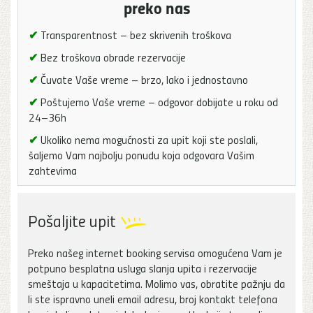
preko nas
✔
Transparentnost – bez skrivenih troškova
✔
Bez troškova obrade rezervacije
✔
Čuvate Vaše vreme – brzo, lako i jednostavno
✔
Poštujemo Vaše vreme – odgovor dobijate u roku od
24–36h
✔
Ukoliko nema mogućnosti za upit koji ste poslali,
šaljemo Vam najbolju ponudu koja odgovara Vašim
zahtevima
Pošaljite upit
Preko našeg internet booking servisa omogućena Vam je
potpuno besplatna usluga slanja upita i rezervacije
smeštaja u kapacitetima. Molimo vas, obratite pažnju da
li ste ispravno uneli email adresu, broj kontakt telefona