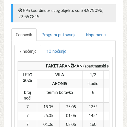
GPS koordinate ovog objekta su: 39.975096,
22.657815.
Cenovnik
Program putovanja
Napomena
7 noćenja
10 noćenja
PAKET ARANŽMAN (apartmanski smeštaj i aut
LETO
VILA
1/2
1/2 OGR
2026
ARONIS
studio
studio
broj
termin boravka
€
€
noći
7
18.05
25.05
135*
130*
7
25.05
01.06
145*
140*
7
01.06
08.06
160
150