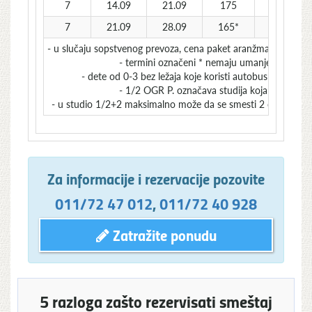
7
14.09
21.09
175
165
7
21.09
28.09
165*
155*
- u slučaju sopstvenog prevoza, cena paket aranžmana se uman
- termini označeni * nemaju umanjenje za sop
- dete od 0-3 bez ležaja koje koristi autobuski prevoz
- 1/2 OGR P. označava studija koja imaju ogr
- u studio 1/2+2 maksimalno može da se smesti 2 odrasle os
Za informacije i rezervacije pozovite
011/72 47 012
,
011/72 40 928
Zatražite ponudu
5 razloga zašto rezervisati smeštaj