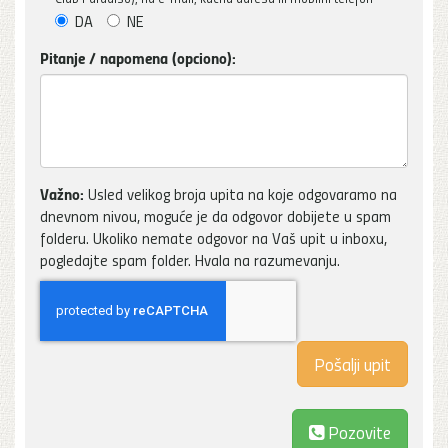
DA
NE
Pitanje / napomena (opciono):
Važno:
Usled velikog broja upita na koje odgovaramo na
dnevnom nivou, moguće je da odgovor dobijete u spam
folderu. Ukoliko nemate odgovor na Vaš upit u inboxu,
pogledajte spam folder. Hvala na razumevanju.
Pozovite