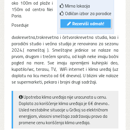
oko 100m od plaže i
Mirna lokacija
150m od centra Nei
Odličan izbor za porodice
Poria.
Rezerviši odmah!
Poseduje
dvokrevetna,trokrevetna i četvorokrevetna studia, kao i
porodični studio i većina studija je renovirano za sezonu
2024.( nameštaj ). Smeštajne jedinice se nalaze na
prvom, drugom i trećem spratu, od kojih neke imaju bočni
pogled na more. Sve imaju opremljeni kuhinjski deo,
kupatilo/wc, terasu, TV, WiFi internet i klima uređaj (uz
doplatu na licu mesta od 6€ dnevno). U blizini vile nalaze
se supermarketi, pekara i brojni drugi sadržaji.
Upotreba klima uređaja nije uracunata u cenu.
Doplata za korišćenje klima uređaja je 6€ dnevno..
Usled nestabilne situacije u Grčkoj sa električnom
energijom, vlasicni smeštaja zadržavaju pravo da
promene cenu korišćenja klima uređaja.