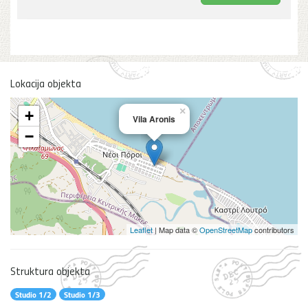
Lokacija objekta
×
+
Vila Aronis
−
Leaflet
| Map data ©
OpenStreetMap
contributors
Struktura objekta
Studio 1/2
Studio 1/3