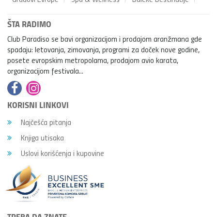
ŠTA RADIMO
Club Paradiso se bavi organizacijom i prodajom aranžmana gde
spadaju: letovanja, zimovanja, programi za doček nove godine,
posete evropskim metropolama, prodajom avio karata,
organizacijom festivala...
KORISNI LINKOVI
Najčešća pitanja
Knjiga utisaka
Uslovi korišćenja i kupovine
TREBA DA ZNATE