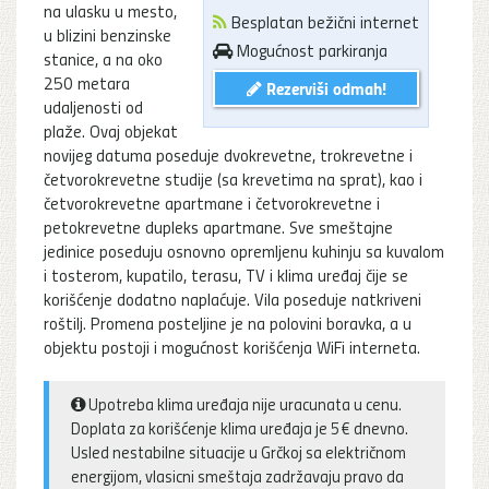
na ulasku u mesto,
Besplatan bežični internet
u blizini benzinske
Mogućnost parkiranja
stanice, a na oko
250 metara
Rezerviši odmah!
udaljenosti od
plaže. Ovaj objekat
novijeg datuma poseduje dvokrevetne, trokrevetne i
četvorokrevetne studije (sa krevetima na sprat), kao i
četvorokrevetne apartmane i četvorokrevetne i
petokrevetne dupleks apartmane. Sve smeštajne
jedinice poseduju osnovno opremljenu kuhinju sa kuvalom
i tosterom, kupatilo, terasu, TV i klima uređaj čije se
korišćenje dodatno naplaćuje. Vila poseduje natkriveni
roštilj. Promena posteljine je na polovini boravka, a u
objektu postoji i mogućnost korišćenja WiFi interneta.
Upotreba klima uređaja nije uracunata u cenu.
Doplata za korišćenje klima uređaja je 5€ dnevno.
Usled nestabilne situacije u Grčkoj sa električnom
energijom, vlasicni smeštaja zadržavaju pravo da