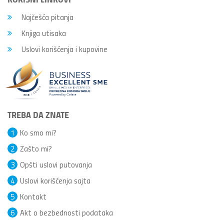
Najčešća pitanja
Knjiga utisaka
Uslovi korišćenja i kupovine
TREBA DA ZNATE
1
Ko smo mi?
2
Zašto mi?
3
Opšti uslovi putovanja
4
Uslovi korišćenja sajta
5
Kontakt
6
Akt o bezbednosti podataka