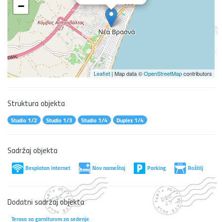
−
Leaflet
| Map data ©
OpenStreetMap
contributors
Struktura objekta
Studio 1/2
Studio 1/3
Studio 1/4
Duplex 1/4
Sadržaj objekta
Besplatan internet
Nov nameštaj
Parking
Roštilj
Dodatni sadržaj objekta
Terasa sa garniturom za sedenje