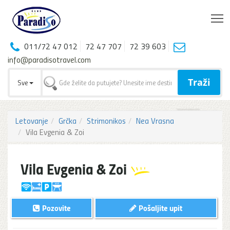
T
011/72 47 012
72 47 707
72 39 603
info@paradisotravel.com
Traži
Sve
Letovanje
Grčka
Strimonikos
Nea Vrasna
Vila Evgenia & Zoi
Vila Evgenia & Zoi
Pozovite
Pošaljite upit