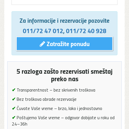
Za informacije i rezervacije pozovite
011/72 47 012
,
011/72 40 928
Zatražite ponudu
5 razloga zašto rezervisati smeštaj
preko nas
✔
Transparentnost – bez skrivenih troškova
✔
Bez troškova obrade rezervacije
✔
Čuvate Vaše vreme – brzo, lako i jednostavno
✔
Poštujemo Vaše vreme – odgovor dobijate u roku od
24–36h