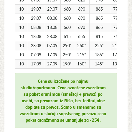
10
19.07
29.07
660
690
865
770
10
29.07
08.08
660
690
865
770
10
08.08
18.08
660
690
865
770
10
18.08
28.08
615
655
815
715
10
28.08
07.09
290*
260*
225*
215*
10
07.09
17.09
250*
215*
185*
175*
10
17.09
27.09
190*
160*
145*
135*
Cene su izražene po najmu
studia/apartmana. Cene označene zvezdicom
su paket aranžman (smeštaj + prevoz) po
osobi, sa prevozom iz Niša, bez teritorijalne
doplate za prevoz. Samo u smenama sa
zvezdicom u slučaju sopstvenog prevoza cena
paket aranžmana se umanjuje za -25€.