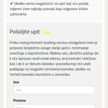
✔
Ukoliko nema mogućnosti za upit koji ste poslali,
šaljemo Vam najbolju ponudu koja odgovara Vašim
zahtevima
Pošaljite upit
Preko našeg internet booking servisa omogućena Vam je
potpuno besplatna usluga slanja upita i rezervacije
smeštaja u kapacitetima. Molimo vas, obratite pažnju da
li ste ispravno uneli email adresu, broj kontakt telefona
kao i da li se datumi dolaska i povratka koji ste uneli
poklapaju sa mogućim terminima boravka, ukoliko su
termini boravka naznačeni u cenovniku.
Ime
Prezime