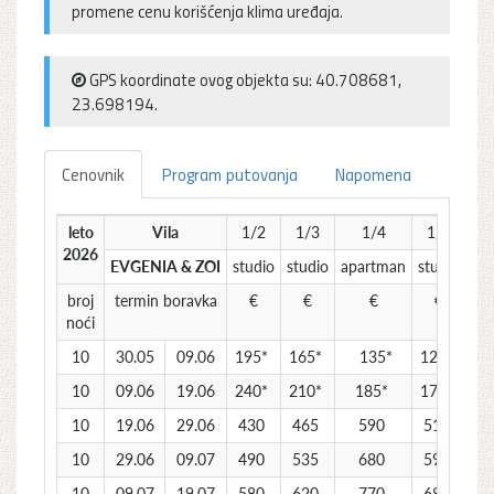
promene cenu korišćenja klima uređaja.
GPS koordinate ovog objekta su: 40.708681,
23.698194.
Cenovnik
Program putovanja
Napomena
leto
Vila
1/2
1/3
1/4
1/4
2026
EVGENIA & ZOI
studio
studio
apartman
studio
broj
termin boravka
€
€
€
€
noći
10
30.05
09.06
195*
165*
135*
125*
10
09.06
19.06
240*
210*
185*
175*
10
19.06
29.06
430
465
590
510
10
29.06
09.07
490
535
680
590
10
09.07
19.07
580
620
770
680