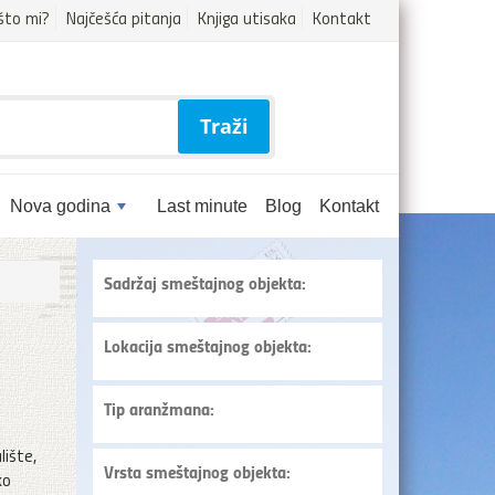
što mi?
Najčešća pitanja
Knjiga utisaka
Kontakt
Traži
Nova godina
Last minute
Blog
Kontakt
Sadržaj smeštajnog objekta:
Lokacija smeštajnog objekta:
Tip aranžmana:
lište,
Vrsta smeštajnog objekta:
ko