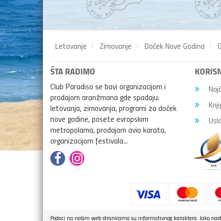
Letovanje
Zimovanje
Doček Nove Godina
G
ŠTA RADIMO
KORISN
Club Paradiso se bavi organizacijom i
Najč
prodajom aranžmana gde spadaju:
Knji
letovanja, zimovanja, programi za doček
nove godine, posete evropskim
Uslo
metropolama, prodajom avio karata,
organizacijom festivala...
Podaci na našim web stranicama su informativnog karaktera. Iako nasto