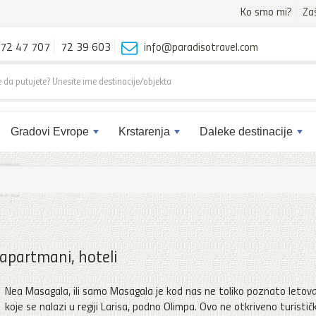
Ko smo mi?
Za
72 47 707
72 39 603
info@paradisotravel.com
Gradovi Evrope
Krstarenja
Daleke destinacije
apartmani, hoteli
Nea Masagala, ili samo Masagala je kod nas ne toliko poznato letova
koje se nalazi u regiji Larisa, podno Olimpa. Ovo ne otkriveno turistič