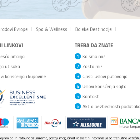
radovi Evrope
Spa & Wellness
Daleke Destinacije
I LINKOVI
TREBA DA ZNATE
ešća pitanja
1
Ko smo mi?
ga utisaka
2
Zašto mi?
vi korišćenja i kupovine
3
Opšti uslovi putovanja
4
Uslovi korišćenja sajta
5
Kontakt
6
Akt o bezbednosti podatak
jimo da ih redovno ažuriramo, postoji mogućnost različitih informacija od trenutno važećih.