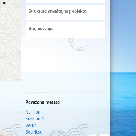
etno
om
Struktura smeštajnog objekta:
Broj noćenja:
Povezana mestsa
Nei Pori
Kokkino Nero
Velika
Sotiritsa