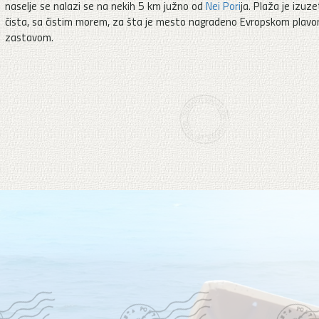
naselje se nalazi se na nekih 5 km južno od
Nei Pori
ja. Plaža je izuz
čista, sa čistim morem, za šta je mesto nagradeno Evropskom plav
zastavom.