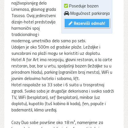
najživopisnijeg dela
Poseduje bazen
Limenasa, glavnog grada
Mogućnost parkiranja
Tasosa. Ovaj jedinstveni
dizajn-hotel predstavlja
Rezerviši odmah!
harmonični spoj
tradicionalnog i
modernog, umetničko delo samo po sebi.
Udaljen je oko 500m od gradske plaže. Ležaljke i
suncobrani na plaži mogu se koristiti uz doplatu.
Hotel A for Art ima recepciju, glavni restoran, a la carte
restoran, bar, bar u vrtu, spoljašnji bazen (ležaljke su u
prirodnom hladu), parking (ograničen broj mesta), WiFi u
javnim delovima hotela i sobama, lift.
Hotel raspolaže sa 33 sobe i 6 suita u trospratnoj
zgradi. Svaka soba je drugačije dekorisana i svaka sadrži
TV, WiFi (besplatan), sef (besplatan), minibar (uz
doplatu), kupatilo (tuš kabina ili kada), fen, papuče i
bademantil, klima uređaj.
Cozy Duo sobe površine oko 18 m², namenjene za