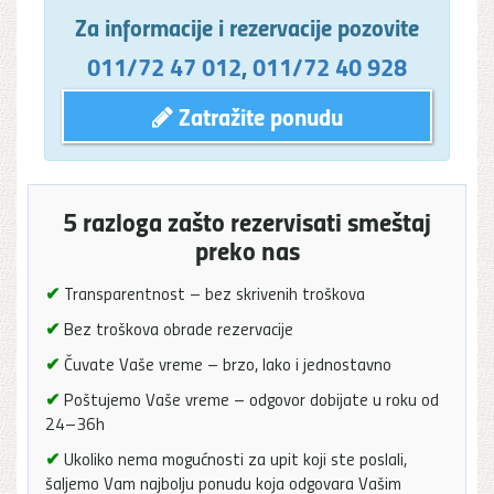
Za informacije i rezervacije pozovite
011/72 47 012
,
011/72 40 928
Zatražite ponudu
5 razloga zašto rezervisati smeštaj
preko nas
✔
Transparentnost – bez skrivenih troškova
✔
Bez troškova obrade rezervacije
✔
Čuvate Vaše vreme – brzo, lako i jednostavno
✔
Poštujemo Vaše vreme – odgovor dobijate u roku od
24–36h
✔
Ukoliko nema mogućnosti za upit koji ste poslali,
šaljemo Vam najbolju ponudu koja odgovara Vašim