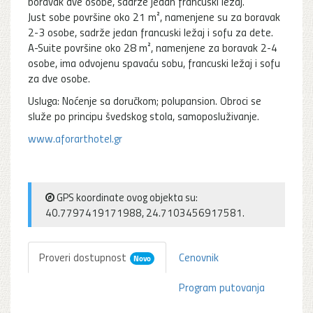
boravak dve osobe, sadrže jedan francuski ležaj.
Just sobe površine oko 21 m², namenjene su za boravak
2-3 osobe, sadrže jedan francuski ležaj i sofu za dete.
A-Suite površine oko 28 m², namenjene za boravak 2-4
osobe, ima odvojenu spavaću sobu, francuski ležaj i sofu
za dve osobe.
Usluga: Noćenje sa doručkom; polupansion. Obroci se
služe po principu švedskog stola, samoposluživanje.
www.aforarthotel.gr
GPS koordinate ovog objekta su:
40.7797419171988, 24.7103456917581.
Proveri dostupnost
Cenovnik
Novo
Program putovanja