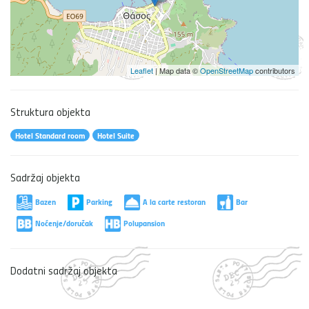
Leaflet
| Map data ©
OpenStreetMap
contributors
Struktura objekta
Hotel Standard room
Hotel Suite
Sadržaj objekta
Bazen
Parking
A la carte restoran
Bar
Noćenje/doručak
Polupansion
Dodatni sadržaj objekta