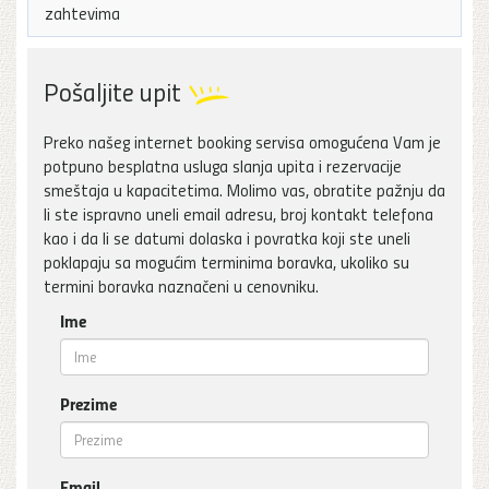
zahtevima
Pošaljite upit
Preko našeg internet booking servisa omogućena Vam je
potpuno besplatna usluga slanja upita i rezervacije
smeštaja u kapacitetima. Molimo vas, obratite pažnju da
li ste ispravno uneli email adresu, broj kontakt telefona
kao i da li se datumi dolaska i povratka koji ste uneli
poklapaju sa mogućim terminima boravka, ukoliko su
termini boravka naznačeni u cenovniku.
Ime
Prezime
Email