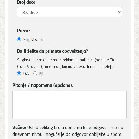
Broj dece
Prevoz
Sopstveni
Da li želite da primate obaveštenja?
Saglasan sam da primam reklamni materijal (ponude TA
Club Paradiso), na e-mail, kućnu adresu ili mobilni telefon
DA
NE
Pitanje / napomena (opciono):
Važno:
Usled velikog broja upita na koje odgovaramo na
dnevnom nivou, moguće je da odgovor dobijete u spam