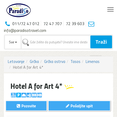
T
011/72 47 012
72 47 707
72 39 603
info@paradisotravel.com
Traži
Sve
Letovanje
Grčka
Grčka ostrva
Tasos
Limenas
Hotel A for Art 4*
Hotel A for Art 4*
Pozovite
Pošaljite upit