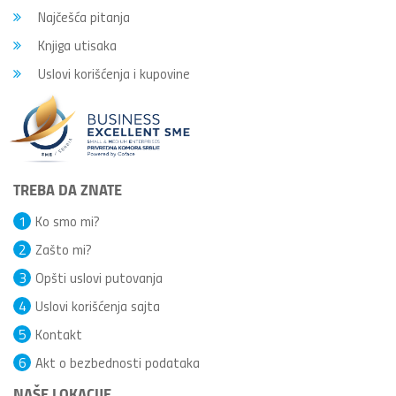
Najčešća pitanja
Knjiga utisaka
Uslovi korišćenja i kupovine
TREBA DA ZNATE
1
Ko smo mi?
2
Zašto mi?
3
Opšti uslovi putovanja
4
Uslovi korišćenja sajta
5
Kontakt
6
Akt o bezbednosti podataka
NAŠE LOKACIJE