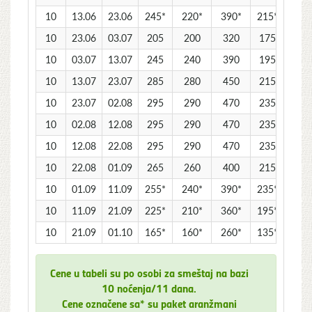
10
13.06
23.06
245*
220*
390*
215*
190
10
23.06
03.07
205
200
320
175
17
10
03.07
13.07
245
240
390
195
19
10
13.07
23.07
285
280
450
215
21
10
23.07
02.08
295
290
470
235
23
10
02.08
12.08
295
290
470
235
23
10
12.08
22.08
295
290
470
235
23
10
22.08
01.09
265
260
400
215
21
10
01.09
11.09
255*
240*
390*
235*
230
10
11.09
21.09
225*
210*
360*
195*
190
10
21.09
01.10
165*
160*
260*
135*
130
Cene u tabeli su po osobi za smeštaj na bazi
10 noćenja/11 dana.
Cene označene sa* su paket aranžmani