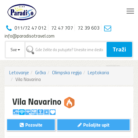
T
011/72 47 012
72 47 707
72 39 603
info@paradisotravel.com
Traži
Sve
Letovanje
Grčka
Olimpska regija
Leptokaria
Vila Navarino
Vila Navarino
Pozovite
Pošaljite upit