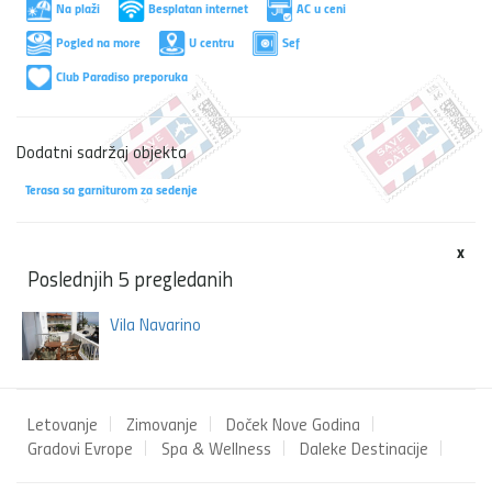
Na plaži
Besplatan internet
AC u ceni
Pogled na more
U centru
Sef
Club Paradiso preporuka
Dodatni sadržaj objekta
Terasa sa garniturom za sedenje
x
Poslednjih 5 pregledanih
Vila Navarino
Letovanje
Zimovanje
Doček Nove Godina
Gradovi Evrope
Spa & Wellness
Daleke Destinacije