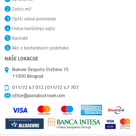
2
Zašto mi?
3
Opšti uslovi putovanja
4
Uslovi korišćenja sajta
5
Kontakt
6
Akt o bezbednosti podataka
NAŠE LOKACIJE
Bulevar Despota Stefana 15
11000 Beograd
011/72 47 012
|
011/72 47 707
office@paradisotravel.com