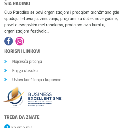
ŠTA RADIMO
Club Paradiso se bavi organizacijom i prodajom aranžmana gde
spadaju: letovanja, zimovanja, programi za doček nove godine,
posete evropskim metropolama, prodajom avio karata,
organizacijom festivala...
KORISNI LINKOVI
Najčešća pitanja
Knjiga utisaka
Uslovi korišćenja i kupovine
TREBA DA ZNATE
1
Ko smo mi?