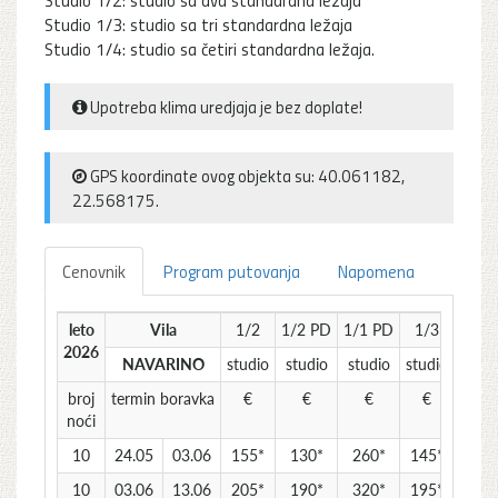
Studio 1/3: studio sa tri standardna ležaja
Studio 1/4: studio sa četiri standardna ležaja.
Upotreba klima uredjaja je bez doplate!
GPS koordinate ovog objekta su: 40.061182,
22.568175.
Cenovnik
Program putovanja
Napomena
leto
Vila
1/2
1/2 PD
1/1 PD
1/3
1/3 
2026
NAVARINO
studio
studio
studio
studio
stud
broj
termin boravka
€
€
€
€
€
noći
10
24.05
03.06
155*
130*
260*
145*
130
10
03.06
13.06
205*
190*
320*
195*
180