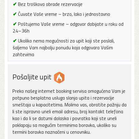
✔
Bez troškova obrade rezervacije
✔
Čuvate Vaše vreme – brzo, lako i jednostavno
✔
Poštujemo Vaše vreme – odgovor dobijate u roku od
24–36h
✔
Ukoliko nema mogućnosti za upit koji ste poslali,
šaljemo Vam najbolju ponudu koja odgovara Vašim
zahtevima
Pošaljite upit
Preko našeg internet booking servisa omogućena Vam je
potpuno besplatna usluga slanja upita i rezervacije
smeštaja u kapacitetima. Molimo vas, obratite pažnju da
li ste ispravno uneli email adresu, broj kontakt telefona
kao i da li se datumi dolaska i povratka koji ste uneli
poklapaju sa mogućim terminima boravka, ukoliko su
termini boravka naznačeni u cenovniku.