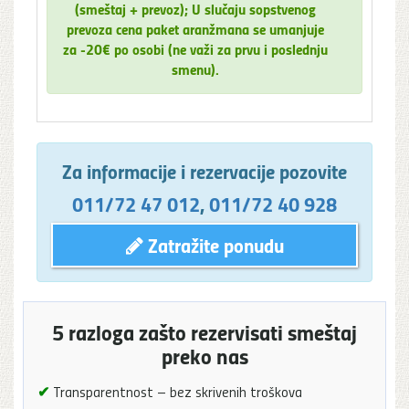
(smeštaj + prevoz); U slučaju sopstvenog
prevoza cena paket aranžmana se umanjuje
za -20€ po osobi (ne važi za prvu i poslednju
smenu).
Za informacije i rezervacije pozovite
011/72 47 012
,
011/72 40 928
Zatražite ponudu
5 razloga zašto rezervisati smeštaj
preko nas
✔
Transparentnost – bez skrivenih troškova