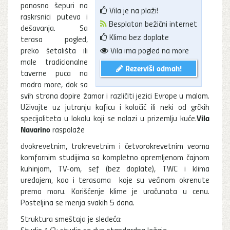
ponosno šepuri na
Vila je na plaži!
raskrsnici puteva i
Besplatan bežični internet
dešavanja. Sa
Klima bez doplate
terasa pogled,
preko šetališta ili
Vila ima pogled na more
male tradicionalne
Rezerviši odmah!
taverne puca na
modro more, dok sa
svih strana dopire žamor i različiti jezici Evrope u malom.
Uživajte uz jutranju kaficu i kolačić ili neki od grčkih
Vila
specijaliteta u lokalu koji se nalazi u prizemlju kuće.
Navarino
raspolaže
dvokrevetnim, trokrevetnim i četvorokrevetnim veoma
komfornim studijima sa kompletno opremljenom čajnom
kuhinjom, TV-om, sef (bez doplate), TWC i klima
uređajem, kao i terasama koje su većinom okrenute
prema moru. Korišćenje klime je uračunata u cenu.
Posteljina se menja svakih 5 dana.
Struktura smeštaja je sledeća:
Studio 1/2: studio sa dva standardna ležaja