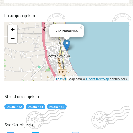
Lokacija objekta
×
+
Vila Navarino
−
Leaflet
| Map data ©
OpenStreetMap
contributors
Struktura objekta
Studio 1/2
Studio 1/3
Studio 1/4
Sadržaj objekta