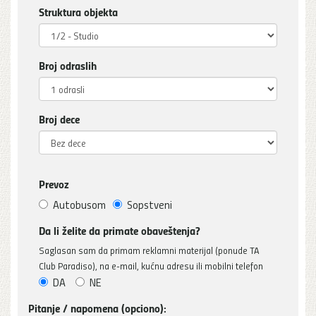
Struktura objekta
Broj odraslih
Broj dece
Prevoz
Autobusom
Sopstveni
Da li želite da primate obaveštenja?
Saglasan sam da primam reklamni materijal (ponude TA
Club Paradiso), na e-mail, kućnu adresu ili mobilni telefon
DA
NE
Pitanje / napomena (opciono):