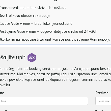
ransparentnost – bez skrivenih troškova
ez troškova obrade rezervacije
uvate Vaše vreme – brzo, lako i jednostavno
oštujemo Vaše vreme – odgovor dobijate u roku od 24–36h
koliko nema mogućnosti za upit koji ste poslali, šaljemo Vam najbol
šaljite upit
ko našeg internet booking servisa omogućena Vam je potpuno besplatn
acitetima. Molimo vas, obratite pažnju da li ste ispravno uneli email a
aska i povratka koji ste uneli poklapaju sa mogućim terminima boravka
ovniku.
me
Prezime