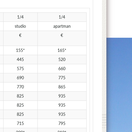
1/4
1/4
studio
apartman
€
€
155*
165*
445
520
575
660
690
775
770
865
825
935
825
935
825
935
715
795