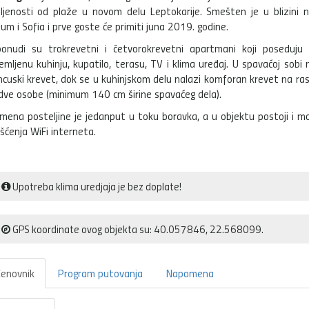
ljenosti od plaže u novom delu Leptokarije. Smešten je u blizini na
ium i Sofia i prve goste će primiti juna 2019. godine.
onudi su trokrevetni i četvorokrevetni apartmani koji poseduju
emljenu kuhinju, kupatilo, terasu, TV i klima uređaj. U spavaćoj sobi 
ncuski krevet, dok se u kuhinjskom delu nalazi komforan krevet na ra
dve osobe (minimum 140 cm širine spavaćeg dela).
mena posteljine je jedanput u toku boravka, a u objektu postoji i m
išćenja WiFi interneta.
Upotreba klima uredjaja je bez doplate!
GPS koordinate ovog objekta su: 40.057846, 22.568099.
enovnik
Program putovanja
Napomena