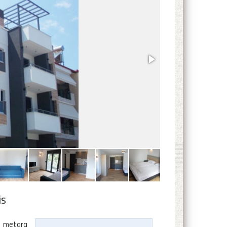
is
40 metara