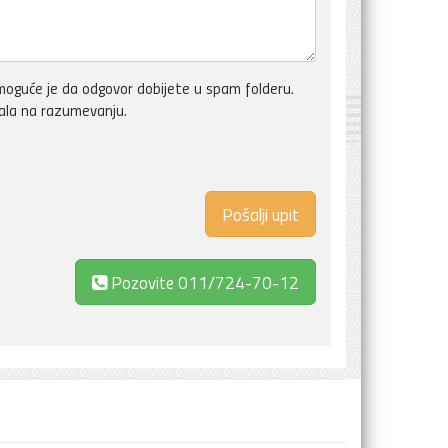
oguće je da odgovor dobijete u spam folderu.
vala na razumevanju.
Pozovite
011/724-70-12