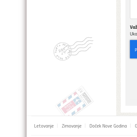
Važ
Uko
Letovanje
Zimovanje
Doček Nove Godina
G