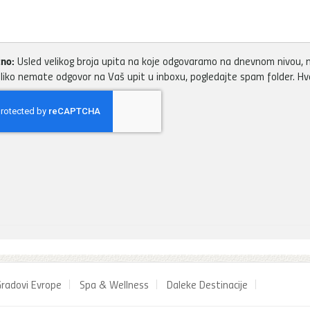
no:
Usled velikog broja upita na koje odgovaramo na dnevnom nivou, m
liko nemate odgovor na Vaš upit u inboxu, pogledajte spam folder. H
radovi Evrope
Spa & Wellness
Daleke Destinacije