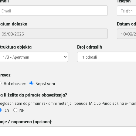
mail
Telefon
atum dolaska
Datum od
truktura objekta
Broj odraslih
revoz
Autobusom
Sopstveni
a li želite da primate obaveštenja?
aglasan sam da primam reklamni materijal (ponude TA Club Paradiso), na e-mail, 
DA
NE
anje / napomena (opciono):