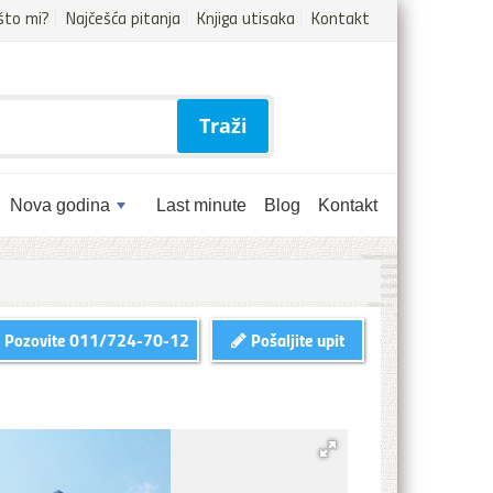
što mi?
Najčešća pitanja
Knjiga utisaka
Kontakt
Traži
Nova godina
Last minute
Blog
Kontakt
Pozovite
011/724-70-12
Pošaljite upit