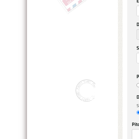
E
D
S
P
D
S
Pit