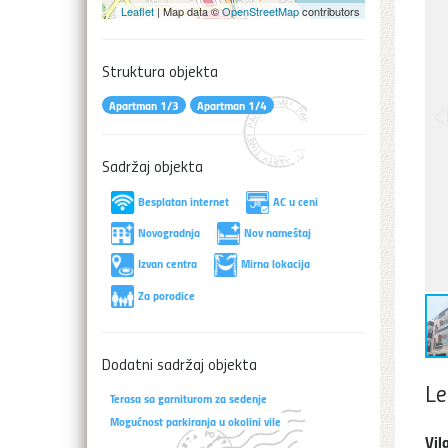
Leaflet
| Map data ©
OpenStreetMap
contributors
Struktura objekta
Apartman 1/3
Apartman 1/4
Sadržaj objekta
Besplatan internet
AC u ceni
Novogradnja
Nov nameštaj
Izvan centra
Mirna lokacija
Za porodice
Dodatni sadržaj objekta
Le
Terasa sa garniturom za sedenje
Mogućnost parkiranja u okolini vile
Vil