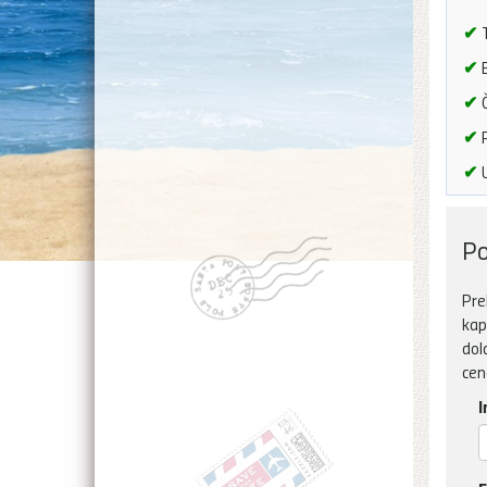
✔
T
✔
B
✔
Č
✔
P
✔
U
Po
Pre
kap
dol
cen
I