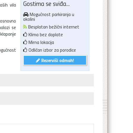
Gostima se sviđa...
ših vila
Mogućnost parkiranja u
okolini
 osnovno
Besplatan bežični internet
nalazi se
sklapanje
Klima bez doplate
Mirna lokacija
ogućnost
Odličan izbor za porodice
Rezerviši odmah!