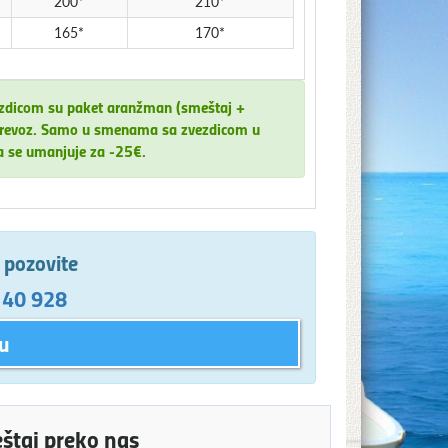
200*
210*
165*
170*
ezdicom su paket aranžman (smeštaj +
za prevoz. Samo u smenama sa zvezdicom u
a se umanjuje za -25€.
e pozovite
 40 928
u
eštaj preko nas