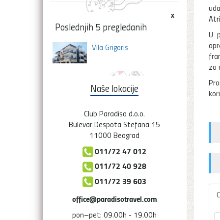
uda
x
Atr
Poslednjih 5 pregledanih
U p
opr
Vila Grigoris
fra
za 
Pro
Naše lokacije
kor
Club Paradiso d.o.o.
Bulevar Despota Stefana 15
11000 Beograd
011/72 47 012
011/72 40 928
011/72 39 603
C
office@paradisotravel.com
pon–pet: 09.00h - 19.00h