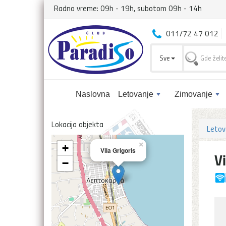
Radno vreme: 09h - 19h, subotom 09h - 14h
011/72 47 012
Sve
Naslovna
Letovanje
Zimovanje
Lokacija objekta
Letov
×
+
Vila Grigoris
Vi
−