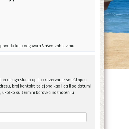
ju ponudu koja odgovara Vašim zahtevima
a usluga slanja upita i rezervacije smeštaja u
dresu, broj kontakt telefona kao i da li se datumi
, ukoliko su termini boravka naznačeni u