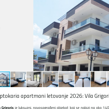
ptokaria apartmani letovanje 2026: Vila Grigor
a Grigoris
je luksuzni, novosagrađeni objekat koji se nalazi na oko 1