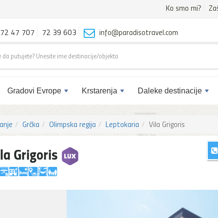
Ko smo mi?
Za
72 47 707
72 39 603
info@paradisotravel.com
Gradovi Evrope
Krstarenja
Daleke destinacije
anje
Grčka
Olimpska regija
Leptokaria
Vila Grigoris
la Grigoris