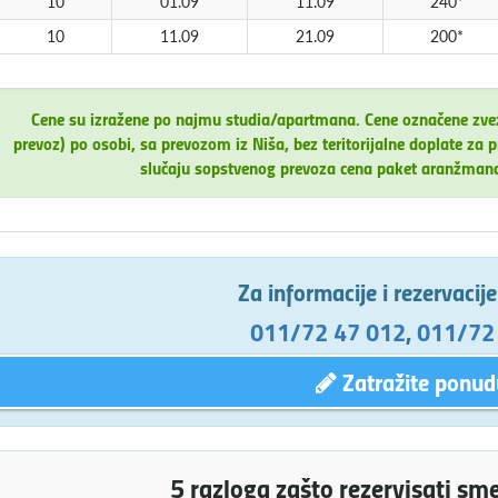
10
01.09
11.09
240*
10
11.09
21.09
200*
Cene su izražene po najmu studia/apartmana. Cene označene zv
prevoz) po osobi, sa prevozom iz Niša, bez teritorijalne doplate 
slučaju sopstvenog prevoza cena paket aranžman
Za informacije i rezervacij
011/72 47 012
,
011/72
Zatražite ponud
5 razloga zašto rezervisati sm