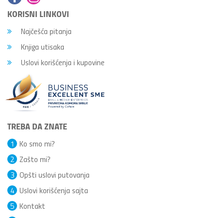
KORISNI LINKOVI
Najčešća pitanja
Knjiga utisaka
Uslovi korišćenja i kupovine
TREBA DA ZNATE
1
Ko smo mi?
2
Zašto mi?
3
Opšti uslovi putovanja
4
Uslovi korišćenja sajta
5
Kontakt