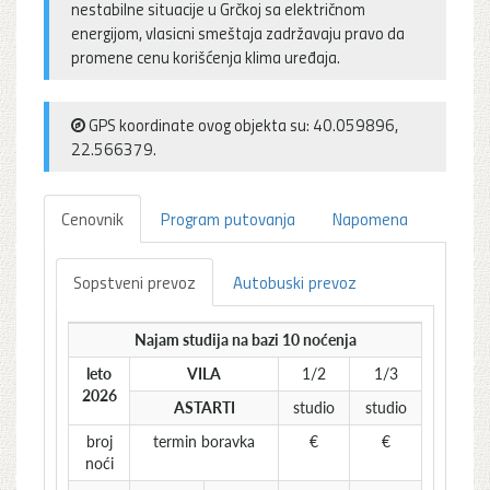
nestabilne situacije u Grčkoj sa električnom
energijom, vlasicni smeštaja zadržavaju pravo da
promene cenu korišćenja klima uređaja.
GPS koordinate ovog objekta su: 40.059896,
22.566379.
Cenovnik
Program putovanja
Napomena
Sopstveni prevoz
Autobuski prevoz
Najam studija na bazi 10 noćenja
leto
VILA
1/2
1/3
2026
ASTARTI
studio
studio
broj
termin boravka
€
€
noći