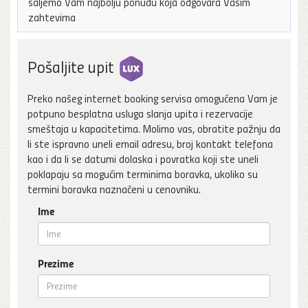
šaljemo Vam najbolju ponudu koja odgovara Vašim
zahtevima
Pošaljite upit
Preko našeg internet booking servisa omogućena Vam je
potpuno besplatna usluga slanja upita i rezervacije
smeštaja u kapacitetima. Molimo vas, obratite pažnju da
li ste ispravno uneli email adresu, broj kontakt telefona
kao i da li se datumi dolaska i povratka koji ste uneli
poklapaju sa mogućim terminima boravka, ukoliko su
termini boravka naznačeni u cenovniku.
Ime
Prezime