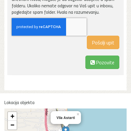
folderu. Ukoliko nemate odgovor na Vaš upit u inboxu,
pogledajte spam folder. Hvala na razumevanju.
Pozovite
Lokacija objekta
×
+
Vila Astarti
−