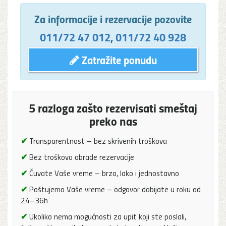
Za informacije i rezervacije pozovite
011/72 47 012
,
011/72 40 928
Zatražite ponudu
5 razloga zašto rezervisati smeštaj
preko nas
✔
Transparentnost – bez skrivenih troškova
✔
Bez troškova obrade rezervacije
✔
Čuvate Vaše vreme – brzo, lako i jednostavno
✔
Poštujemo Vaše vreme – odgovor dobijate u roku od
24–36h
✔
Ukoliko nema mogućnosti za upit koji ste poslali,