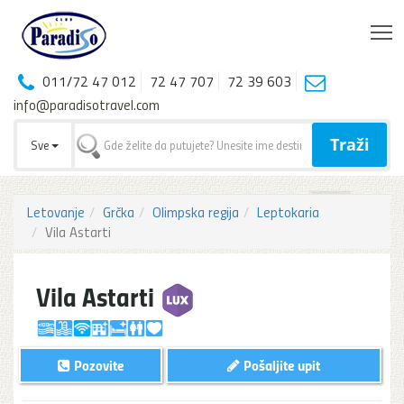
T
011/72 47 012
72 47 707
72 39 603
info@paradisotravel.com
Traži
Sve
Letovanje
Grčka
Olimpska regija
Leptokaria
Vila Astarti
Vila Astarti
Pozovite
Pošaljite upit