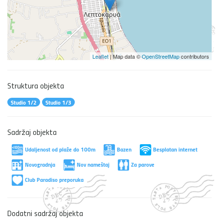
Leaflet
| Map data ©
OpenStreetMap
contributors
Struktura objekta
Studio 1/2
Studio 1/3
Sadržaj objekta
Udaljenost od plaže do 100m
Bazen
Besplatan internet
Novogradnja
Nov nameštaj
Za parove
Club Paradiso preporuka
Dodatni sadržaj objekta