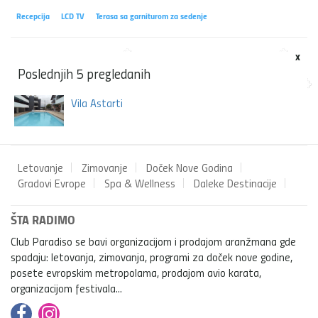
Recepcija
LCD TV
Terasa sa garniturom za sedenje
x
Poslednjih 5 pregledanih
Vila Astarti
Letovanje
Zimovanje
Doček Nove Godina
Gradovi Evrope
Spa & Wellness
Daleke Destinacije
ŠTA RADIMO
Club Paradiso se bavi organizacijom i prodajom aranžmana gde
spadaju: letovanja, zimovanja, programi za doček nove godine,
posete evropskim metropolama, prodajom avio karata,
organizacijom festivala...