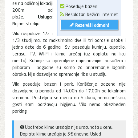
se na odli
č
noj lokaciji
Poseduje bazen
200m od
Besplatan bežični internet
Usluga
plaže.
:
Najam studija.
Rezerviši odmah!
Vila raspolaže 1/2 i
1/3 studijima, za maksimalno dve ili tri odrasle osobe i
jedno dete do 6 godina. Svi poseduju kuhinju, kupatilo,
terasu, TV, WI-FI i klima uređaj (uz doplatu na licu
mesta). Kuhinje su opremljene najosnovnijim posuđem i
priborom i pogodne su samo za pripremanje laganih
obroka. Nije dozvoljeno spremanje ribe u studiju.
Vila poseduje bazen i park. Korišćenje bazena nije
dozvoljeno u periodu od 14.00h do 17.00h po lokalnom
vremenu. Posteljina se menja na 5 dana, nema peškira,
gosti sami održavaju higijenu. Vila nema obezbeđen
parking.
Upotreba klima uređaja nije uracunata u cenu.
Doplata klima uređaja je 5€ dnevno. Usled