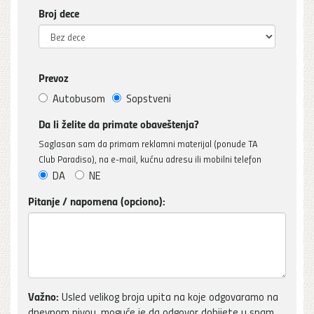
Broj dece
Prevoz
Autobusom
Sopstveni
Da li želite da primate obaveštenja?
Saglasan sam da primam reklamni materijal (ponude TA
Club Paradiso), na e-mail, kućnu adresu ili mobilni telefon
DA
NE
Pitanje / napomena (opciono):
Važno:
Usled velikog broja upita na koje odgovaramo na
dnevnom nivou, moguće je da odgovor dobijete u spam