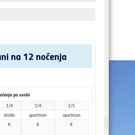
ni na 12 noćenja
oćenja po osobi
1/4
1/4
1/5
studio
apartman
apartman
€
€
€