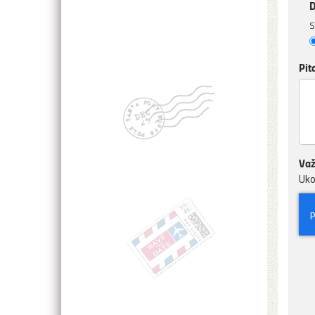
D
S
Pit
Važ
Uko