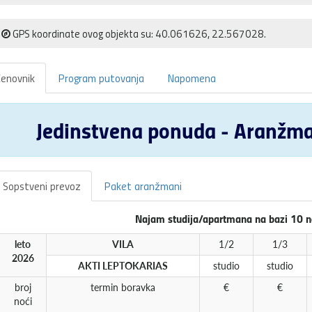
GPS koordinate ovog objekta su: 40.061626, 22.567028.
enovnik
Program putovanja
Napomena
Jedinstvena ponuda - Aranžma
Sopstveni prevoz
Paket aranžmani
Najam studija/apartmana na bazi 10 n
leto
VILA
1/2
1/3
2026
AKTI LEPTOKARIAS
studio
studio
broj
termin boravka
€
€
noći