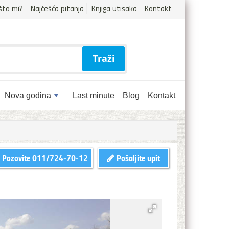
što mi?
Najčešća pitanja
Knjiga utisaka
Kontakt
Traži
Nova godina
Last minute
Blog
Kontakt
Pozovite
011/724-70-12
Pošaljite upit