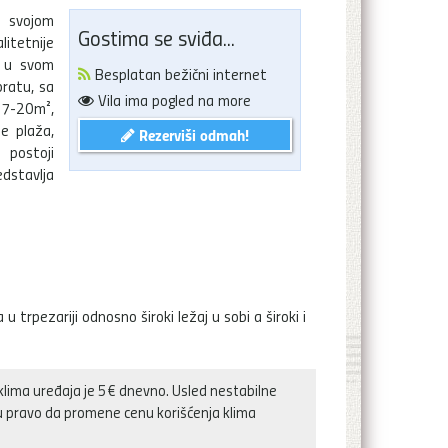
a svojom
Gostima se sviđa...
itetnije
s u svom
Besplatan bežični internet
ratu, sa
Vila ima pogled na more
 17-20m²,
se plaža,
Rezerviši odmah!
 postoji
edstavlja
trpezariji odnosno široki ležaj u sobi a široki i
klima uređaja je 5€ dnevno. Usled nestabilne
ju pravo da promene cenu korišćenja klima