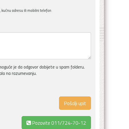
kućnu adresu ili mobilni telefon
oguće je da odgovor dobijete u spam folderu.
vala na razumevanju.
Pozovite
011/724-70-12