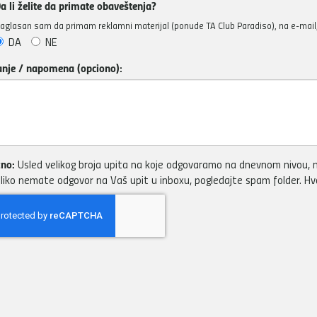
a li želite da primate obaveštenja?
aglasan sam da primam reklamni materijal (ponude TA Club Paradiso), na e-mail, 
DA
NE
anje / napomena (opciono):
no:
Usled velikog broja upita na koje odgovaramo na dnevnom nivou, m
liko nemate odgovor na Vaš upit u inboxu, pogledajte spam folder. H