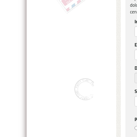
dol
cen
I
E
D
S
P