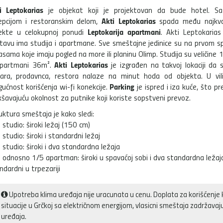
i Leptokarias
je objekat koji je projektovan da bude hotel. S
Akti Leptokarias
epcijom i restoranskim delom,
spada među najkval
Leptokarija apartmani
ekte u celokupnoj ponudi
. Akti Leptokaria
tavu ima studija i apartmane. Sve smeštajne jedinice su na prvom sp
asama koje imaju pogled na more ili planinu Olimp. Studija su veličine
Akti Leptokarias
partmani 36m².
je izgrađen na takvoj lokaciji da 
ara, prodavnca, restora nalaze na minut hoda od objekta. U vili
Parking
ućnost korišćenja wi-fi konekcije.
je ispred i iza kuće, što pr
kšavajuću okolnost za putnike koji koriste sopstveni prevoz.
uktura smeštaja je kako sledi:
 studio: široki ležaj (150 cm)
 studio: široki i standardni ležaj
 studio: široki i dva standardna ležaja
 odnosno 1/5 apartman: široki u spavaćoj sobi i dva standardna ležaja u 
ndardni u trpezariji
Upotreba klima uređaja nije uracunata u cenu. Doplata za korišćenje 
situacije u Grčkoj sa električnom energijom, vlasicni smeštaja zadržava
uređaja.