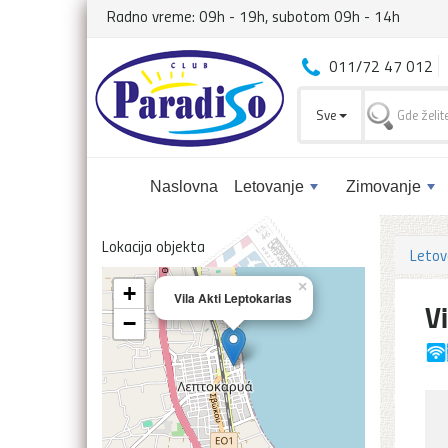
Radno vreme: 09h - 19h, subotom 09h - 14h
011/72 47 012
Sve
Naslovna
Letovanje
Zimovanje
Lokacija objekta
Letov
×
+
Vila Akti Leptokarias
V
−