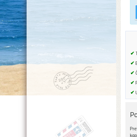
✔
T
✔
B
✔
Č
✔
P
✔
U
Po
Pre
kap