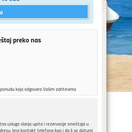
u
eštaj preko nas
ju ponudu koja odgovara Vašim zahtevima
a usluga slanja upita i rezervacije smeštaja u
dresu, broj kontakt telefona kao i da li se datumi