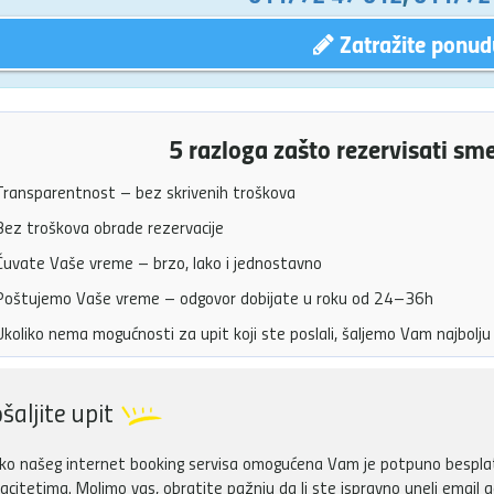
Zatražite ponud
5 razloga zašto rezervisati sm
ransparentnost – bez skrivenih troškova
ez troškova obrade rezervacije
uvate Vaše vreme – brzo, lako i jednostavno
oštujemo Vaše vreme – odgovor dobijate u roku od 24–36h
koliko nema mogućnosti za upit koji ste poslali, šaljemo Vam najbol
šaljite upit
ko našeg internet booking servisa omogućena Vam je potpuno besplatn
acitetima. Molimo vas, obratite pažnju da li ste ispravno uneli email a