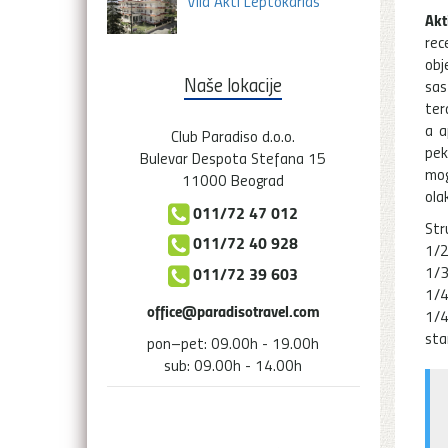
Vila Akti Leptokarias
Akt
rec
obj
Naše lokacije
sas
ter
a a
Club Paradiso d.o.o.
pek
Bulevar Despota Stefana 15
mog
11000 Beograd
ola
011/72 47 012
Str
011/72 40 928
1/2
1/3
011/72 39 603
1/4
office@paradisotravel.com
1/4
sta
pon–pet: 09.00h - 19.00h
sub: 09.00h - 14.00h