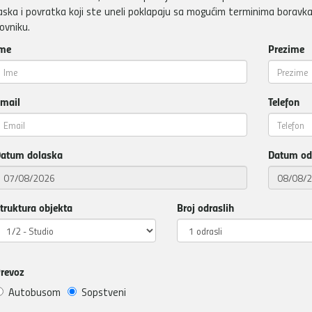
aska i povratka koji ste uneli poklapaju sa mogućim terminima boravka
ovniku.
me
Prezime
mail
Telefon
atum dolaska
Datum od
truktura objekta
Broj odraslih
revoz
Autobusom
Sopstveni