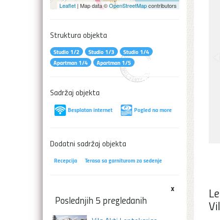
Leaflet
| Map data ©
OpenStreetMap
contributors
Struktura objekta
Studio 1/2
Studio 1/3
Studio 1/4
Apartman 1/4
Apartman 1/5
Sadržaj objekta
Besplatan internet
Pogled na more
Dodatni sadržaj objekta
Recepcija
Terasa sa garniturom za sedenje
x
Le
Poslednjih 5 pregledanih
Vi