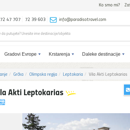
Ko smo mi?
Za
72 47 707
72 39 603
info@paradisotravel.com
Gradovi Evrope
Krstarenja
Daleke destinacije
anje
Grčka
Olimpska regija
Leptokaria
Vila Akti Leptokarias
ila Akti Leptokarias