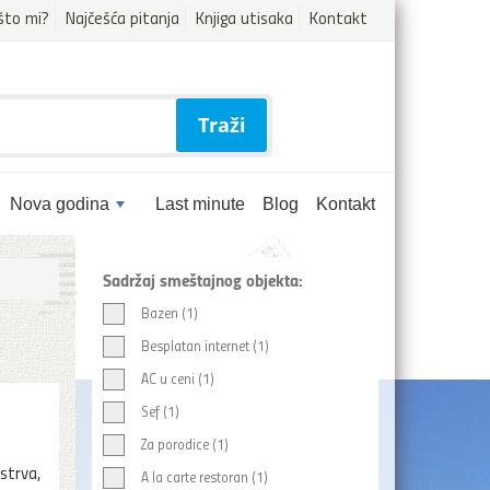
što mi?
Najčešća pitanja
Knjiga utisaka
Kontakt
Traži
Nova godina
Last minute
Blog
Kontakt
Sadržaj smeštajnog objekta:
Bazen (1)
Besplatan internet (1)
AC u ceni (1)
Sef (1)
Za porodice (1)
strva,
A la carte restoran (1)