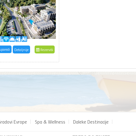
uporedi
Detaljnije
Rezerviši
radovi Evrope
Spa & Wellness
Daleke Destinacije