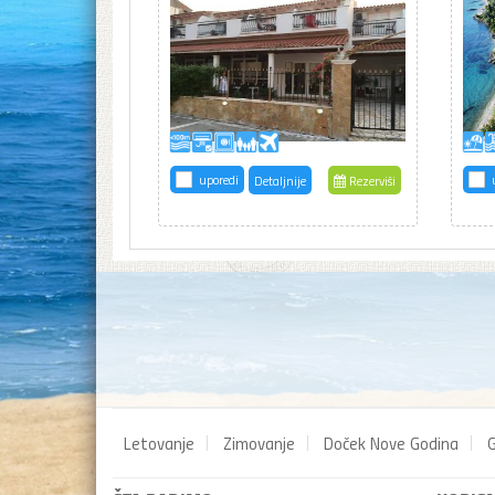
uporedi
Detaljnije
Rezerviši
Letovanje
Zimovanje
Doček Nove Godina
G