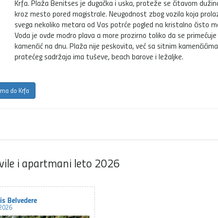
Krfa. Plaža Benitses je dugačka i uska, proteže se čitavom duži
kroz mesto pored magistrale. Neugodnost zbog vozila koja prola
svega nekoliko metara od Vas potrće pogled na kristalno čisto m
Voda je ovde modro plava a more prozirno toliko da se primećuje 
kamenčić na dnu. Plaža nije peskovita, već sa sitnim kamenčićima
pratećeg sadržaja ima tuševe, beach barove i ležaljke.
ima do Krfa
vile i apartmani leto 2026
is Belvedere
 2026