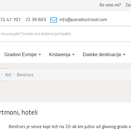
Ko smo mi?
Za
72 47 707
72 39 603
info@paradisotravel.com
Gradovi Evrope
Krstarenja
Daleke destinacije
Krf
Benitses
rtmani, hoteli
Benitses je seoce koje leži na 20-ak km južno od glavnog grada o