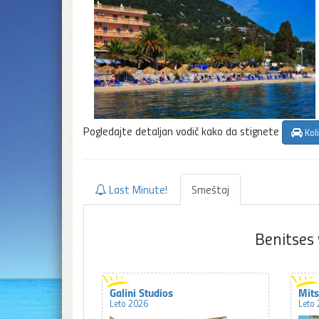
Pogledajte detaljan vodič kako da stignete
Kol
Last Minute!
Smeštaj
Benitses 
Galini Studios
Mits
Leto 2026
Leto