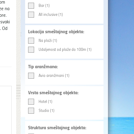
nom
Bar (1)
ze na
ore.
All inclusive (1)
svaki
. Od
Lokacija smeštajnog objekta:
Na plaži (1)
Udaljenost od plaže do 100m (1)
Tip aranžmana:
Avio aranžmani (1)
Vrsta smeštajnog objekta:
Hotel (1)
Studio (1)
Struktura smeštajnog objekta: