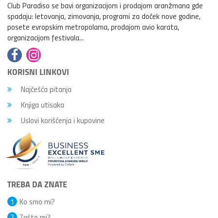
Club Paradiso se bavi organizacijom i prodajom aranžmana gde
spadaju: letovanja, zimovanja, programi za doček nove godine,
posete evropskim metropolama, prodajom avio karata,
organizacijom festivala...
KORISNI LINKOVI
Najčešća pitanja
Knjiga utisaka
Uslovi korišćenja i kupovine
TREBA DA ZNATE
1
Ko smo mi?
2
Zašto mi?