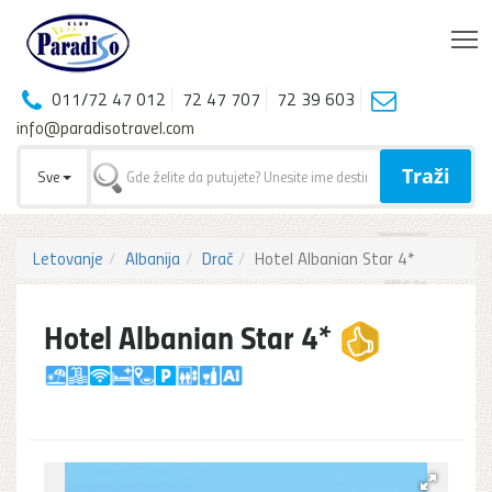
T
011/72 47 012
72 47 707
72 39 603
info@paradisotravel.com
Traži
Sve
Letovanje
Albanija
Drač
Hotel Albanian Star 4*
Hotel Albanian Star 4*