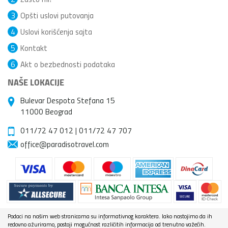
3
Opšti uslovi putovanja
4
Uslovi korišćenja sajta
5
Kontakt
6
Akt o bezbednosti podataka
NAŠE LOKACIJE
Bulevar Despota Stefana 15
11000 Beograd
011/72 47 012
|
011/72 47 707
office@paradisotravel.com
Podaci na našim web stranicama su informativnog karaktera. Iako nastojimo da ih
redovno ažuriramo, postoji mogućnost različitih informacija od trenutno važećih.