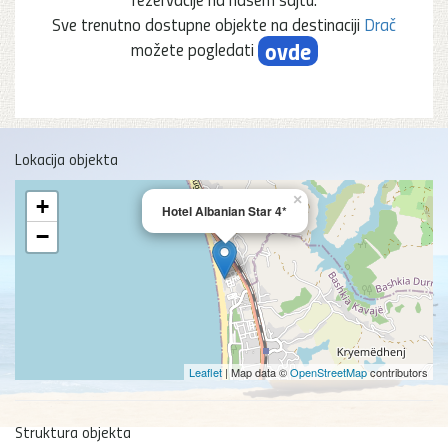
Sve trenutno dostupne objekte na destinaciji
Drač
ovde
možete pogledati
Lokacija objekta
×
+
Hotel Albanian Star 4*
−
Leaflet
| Map data ©
OpenStreetMap
contributors
Struktura objekta