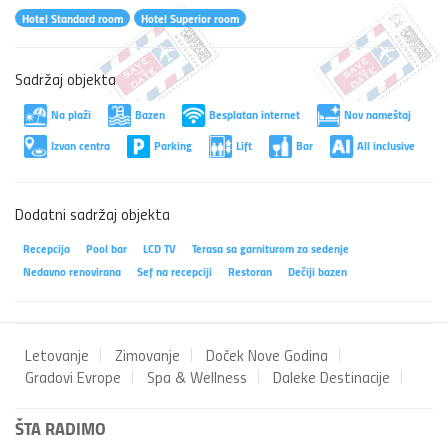
Hotel Standard room
Hotel Superior room
Sadržaj objekta
Na plaži
Bazen
Besplatan internet
Nov nameštaj
Izvan centra
Parking
Lift
Bar
All inclusive
Dodatni sadržaj objekta
Recepcija
Pool bar
LCD TV
Terasa sa garniturom za sedenje
Nedavno renovirana
Sef na recepciji
Restoran
Dečiji bazen
Letovanje
Zimovanje
Doček Nove Godina
Gradovi Evrope
Spa & Wellness
Daleke Destinacije
ŠTA RADIMO