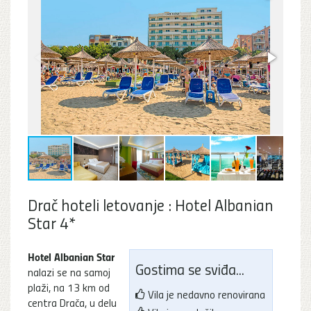
Drač hoteli letovanje : Hotel Albanian
Star 4*
Hotel Albanian Star
Gostima se sviđa...
nalazi se na samoj
plaži, na 13 km od
Vila je nedavno renovirana
centra Drača, u delu