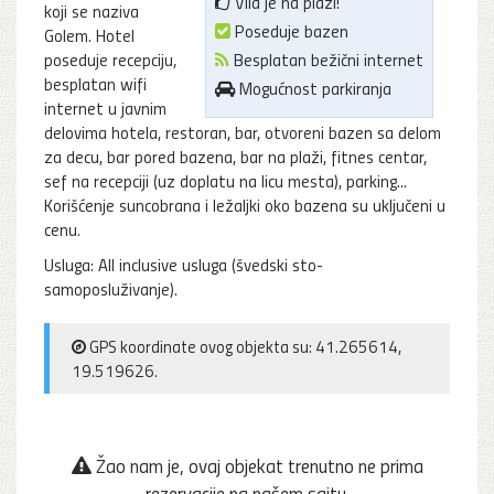
Vila je na plaži!
koji se naziva
Poseduje bazen
Golem. Hotel
poseduje recepciju,
Besplatan bežični internet
besplatan wifi
Mogućnost parkiranja
internet u javnim
delovima hotela, restoran, bar, otvoreni bazen sa delom
za decu, bar pored bazena, bar na plaži, fitnes centar,
sef na recepciji (uz doplatu na licu mesta), parking...
Korišćenje suncobrana i ležaljki oko bazena su uključeni u
cenu.
Usluga: All inclusive usluga (švedski sto-
samoposluživanje).
GPS koordinate ovog objekta su: 41.265614,
19.519626.
Žao nam je, ovaj objekat trenutno ne prima
rezervacije na našem sajtu.