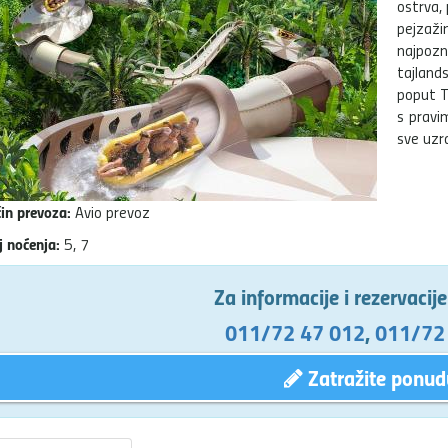
ostrva, 
pejzažim
najpozn
tajland
poput T
s pravi
sve uzr
in prevoza:
Avio prevoz
j noćenja:
5, 7
Za informacije i rezervacij
011/72 47 012
,
011/72
Zatražite ponud