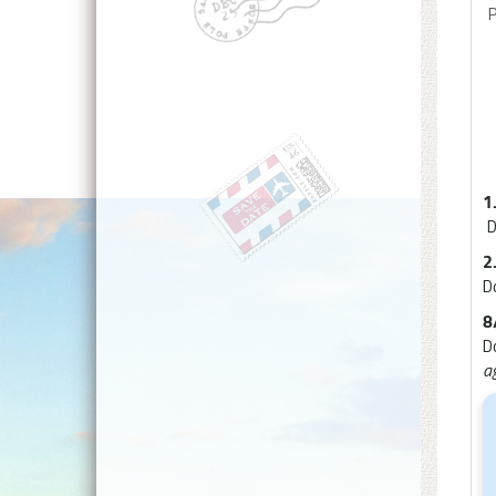
P
1
D
2.
D
8
D
ag