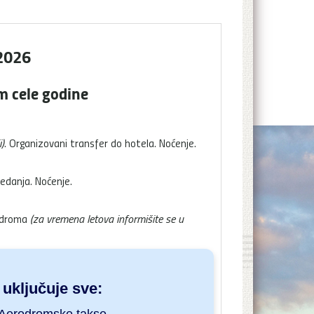
 2026
m cele godine
)
. Organizovani transfer do hotela. Noćenje.
ledanja. Noćenje.
rodroma
(za vremena letova informišite se u
uključuje sve: