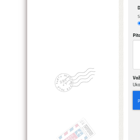
D
S
Pit
Važ
Uko