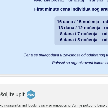
Avionski prevoz · Smeštaj · Transfer 
First minute cena individualnog ar
16 dana / 15 noćenja - o
13 dana / 12 noćenja - o
8 dana / 7 noćenja – o
6 dana / 5 noćenja – o
Cena se prilagođava u zavisnosti od odabranog te
Polasci su organizovani tokom c
šaljite upit
ko našeg internet booking servisa omogućena Vam je potpuno besplatn