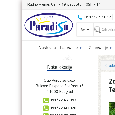
Radno vreme: 09h - 19h, subotom 09h - 14h
011/72 47 012
Sve
Naslovna
Letovanje
Zimovanje
Grado
Naše lokacije
Z
Club Paradiso d.o.o.
Bulevar Despota Stefana 15
T
11000 Beograd
011/72 47 012
011/72 40 928