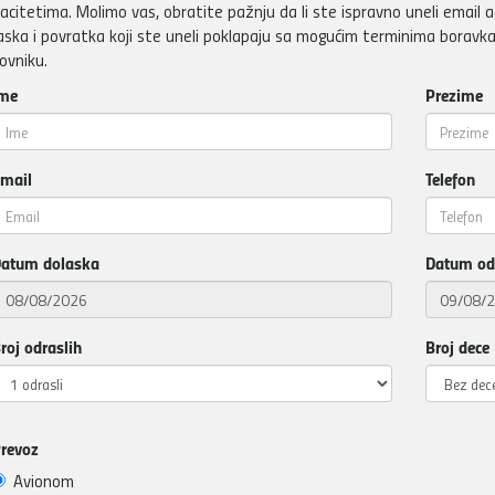
acitetima. Molimo vas, obratite pažnju da li ste ispravno uneli email a
aska i povratka koji ste uneli poklapaju sa mogućim terminima boravka
ovniku.
me
Prezime
mail
Telefon
atum dolaska
Datum od
roj odraslih
Broj dece
revoz
Avionom