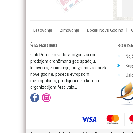
Letovanje
Zimovanje
Doček Nove Godina
G
ŠTA RADIMO
KORISN
Club Paradiso se bavi organizacijom i
Najč
prodajom aranžmana gde spadaju:
Knji
letovanja, zimovanja, programi za doček
nove godine, posete evropskim
Uslo
metropolama, prodajom avio karata,
organizacijom festivala...