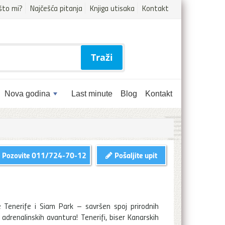
što mi?
Najčešća pitanja
Knjiga utisaka
Kontakt
Traži
Nova godina
Last minute
Blog
Kontakt
Pozovite
011/724-70-12
Pošaljite upit
e Tenerife i Siam Park – savršen spoj prirodnih
 adrenalinskih avantura! Tenerifi, biser Kanarskih