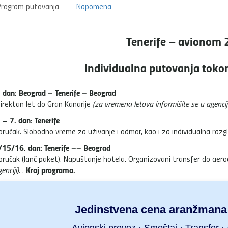
rogram putovanja
Napomena
Tenerife – avionom
Individualna putovanja toko
. dan: Beograd – Tenerife – Beograd
irektan let do Gran Kanarije
(za vremena letova informišite se u agenciji
 – 7. dan: Tenerife
oručak. Slobodno vreme za uživanje i odmor, kao i za individualna razg
/15/16. dan: Tenerife –– Beograd
oručak (lanč paket). Napuštanje hotela. Organizovani transfer do ae
Kraj programa.
enciji)
. .
Jedinstvena cena aranžmana 