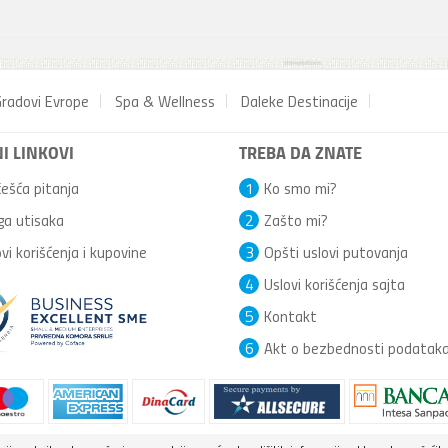
radovi Evrope
Spa & Wellness
Daleke Destinacije
I LINKOVI
TREBA DA ZNATE
ešća pitanja
1
Ko smo mi?
ga utisaka
2
Zašto mi?
vi korišćenja i kupovine
3
Opšti uslovi putovanja
4
Uslovi korišćenja sajta
5
Kontakt
6
Akt o bezbednosti podatak