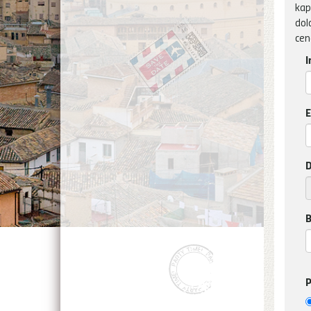
kap
dol
cen
I
E
D
B
P