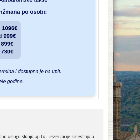
· Aerodromske takse
anžmana po osobi:
d 1096€
d 999€
d 899€
d 730€
rmina i dostupna je na upit.
ele godine.
a usluga slanja upita i rezervacije smeštaja u