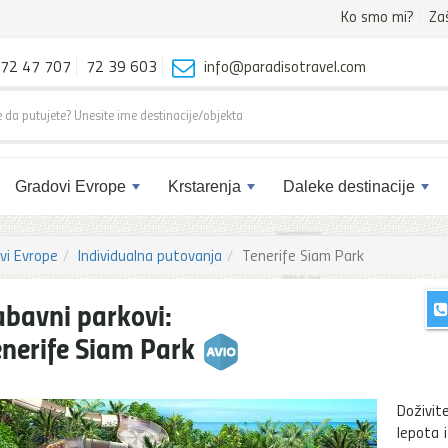
Ko smo mi?
Za
72 47 707
72 39 603
info@paradisotravel.com
Gradovi Evrope
Krstarenja
Daleke destinacije
vi Evrope
Individualna putovanja
Tenerife Siam Park
abavni parkovi:
enerife Siam Park
Doživit
lepota i