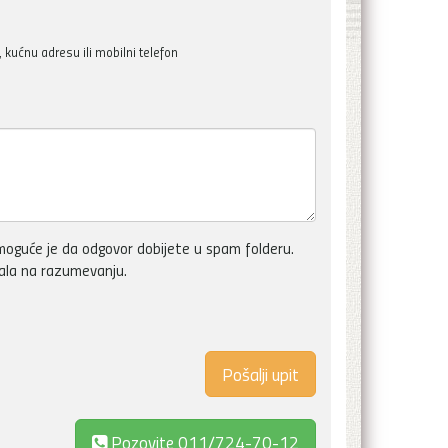
kućnu adresu ili mobilni telefon
oguće je da odgovor dobijete u spam folderu.
vala na razumevanju.
Pozovite
011/724-70-12