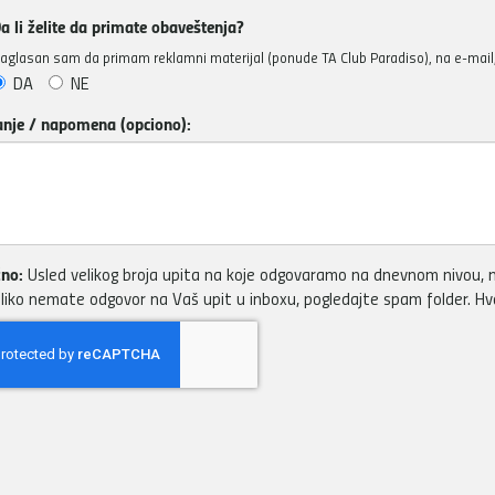
a li želite da primate obaveštenja?
aglasan sam da primam reklamni materijal (ponude TA Club Paradiso), na e-mail, 
DA
NE
anje / napomena (opciono):
no:
Usled velikog broja upita na koje odgovaramo na dnevnom nivou, m
liko nemate odgovor na Vaš upit u inboxu, pogledajte spam folder. H