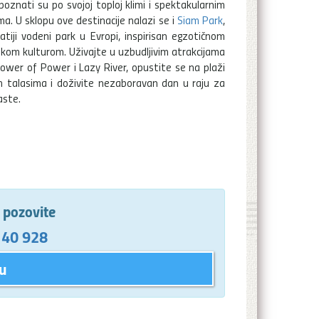
poznati su po svojoj toploj klimi i spektakularnim
a. U sklopu ove destinacije nalazi se i
Siam Park
,
atiji vodeni park u Evropi, inspirisan egzotičnom
skom kulturom. Uživajte u uzbudljivim atrakcijama
ower of Power i Lazy River, opustite se na plaži
m talasima i doživite nezaboravan dan u raju za
aste.
e pozovite
 40 928
u