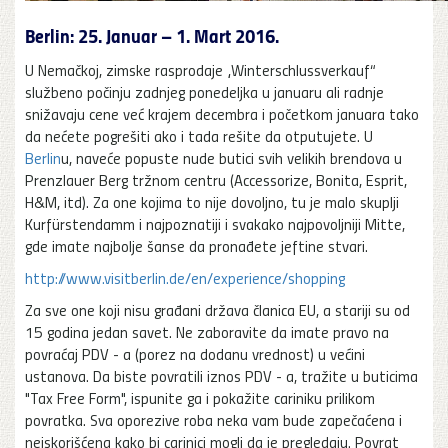
Berlin: 25. Januar – 1. Mart 2016.
U Nemačkoj, zimske rasprodaje „Winterschlussverkauf“
službeno počinju zadnjeg ponedeljka u januaru ali radnje
snižavaju cene već krajem decembra i početkom januara tako
da nećete pogrešiti ako i tada rešite da otputujete. U
Berlin
u, naveće popuste nude butici svih velikih brendova u
Prenzlauer Berg tržnom centru (Accessorize, Bonita, Esprit,
H&M, itd). Za one kojima to nije dovoljno, tu je malo skuplji
Kurfürstendamm i najpoznatiji i svakako najpovoljniji Mitte,
gde imate najbolje šanse da pronađete jeftine stvari.
http://www.visitberlin.de/en/experience/shopping
Za sve one koji nisu građani država članica EU, a stariji su od
15 godina jedan savet. Ne zaboravite da imate pravo na
povraćaj PDV - a (porez na dodanu vrednost) u većini
ustanova. Da biste povratili iznos PDV - a, tražite u buticima
"Tax Free Form", ispunite ga i pokažite cariniku prilikom
povratka. Sva oporezive roba neka vam bude zapečaćena i
neiskorišćena kako bi carinici mogli da je pregledaju. Povrat