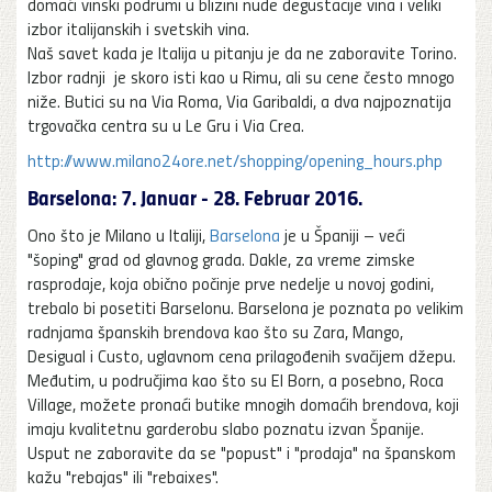
domaći vinski podrumi u blizini nude degustacije vina i veliki
izbor italijanskih i svetskih vina.
Naš savet kada je Italija u pitanju je da ne zaboravite Torino.
Izbor radnji je skoro isti kao u Rimu, ali su cene često mnogo
niže. Butici su na Via Roma, Via Garibaldi, a dva najpoznatija
trgovačka centra su u Le Gru i Via Crea.
http://www.milano24ore.net/shopping/opening_hours.php
Barselona: 7. Januar - 28. Februar 2016.
Ono što je Milano u Italiji,
Barselona
je u Španiji – veći
"šoping" grad od glavnog grada. Dakle, za vreme zimske
rasprodaje, koja obično počinje prve nedelje u novoj godini,
trebalo bi posetiti Barselonu. Barselona je poznata po velikim
radnjama španskih brendova kao što su Zara, Mango,
Desigual i Custo, uglavnom cena prilagođenih svačijem džepu.
Međutim, u područjima kao što su El Born, a posebno, Roca
Village, možete pronaći butike mnogih domaćih brendova, koji
imaju kvalitetnu garderobu slabo poznatu izvan Španije.
Usput ne zaboravite da se "popust" i "prodaja" na španskom
kažu "rebajas" ili "rebaixes".