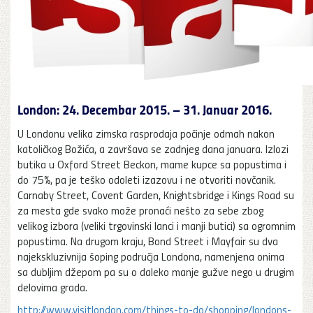
London: 24. Decembar 2015. – 31. Januar 2016.
U Londonu velika zimska rasprodaja počinje odmah nakon
katoličkog Božića, a završava se zadnjeg dana januara. Izlozi
butika u Oxford Street Beckon, mame kupce sa popustima i
do 75%, pa je teško odoleti izazovu i ne otvoriti novčanik.
Carnaby Street, Covent Garden, Knightsbridge i Kings Road su
za mesta gde svako može pronaći nešto za sebe zbog
velikog izbora (veliki trgovinski lanci i manji butici) sa ogromnim
popustima. Na drugom kraju, Bond Street i Mayfair su dva
najekskluzivnija šoping područja Londona, namenjena onima
sa dubljim džepom pa su o daleko manje gužve nego u drugim
delovima grada.
http://www.visitlondon.com/things-to-do/shopping/londons-