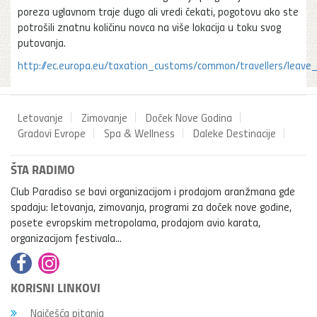
poreza uglavnom traje dugo ali vredi čekati, pogotovu ako ste
potrošili znatnu količinu novca na više lokacija u toku svog
putovanja.
http://ec.europa.eu/taxation_customs/common/travellers/leav
Letovanje
Zimovanje
Doček Nove Godina
Gradovi Evrope
Spa & Wellness
Daleke Destinacije
ŠTA RADIMO
Club Paradiso se bavi organizacijom i prodajom aranžmana gde
spadaju: letovanja, zimovanja, programi za doček nove godine,
posete evropskim metropolama, prodajom avio karata,
organizacijom festivala...
KORISNI LINKOVI
Najčešća pitanja