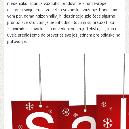
medenjaka ispari iz vazduha, prodavnice širom Evrope
otvoraju svoja vrata za veliko sezonsko sniženje. Donosimo
vam par, nama najzanimljivijih, destinacija gde ćete sigurno
pronaći sve što vam je neophodno. Datumi su preuzeti sa
zvaničnih sajtova koji su navedeni na kraju teksta, ali, kao i
uvek, predlažemo da proverite sve još jednom pre odlaska na
putovanje.