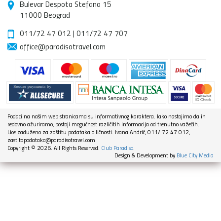
Bulevar Despota Stefana 15
11000 Beograd
011/72 47 012
|
011/72 47 707
office@paradisotravel.com
Podaci na našim web stranicama su informativnog karaktera. Iako nastojimo da ih
redovno ažuriramo, postoji mogućnost različitih informacija od trenutno važećih.
Lice zaduženo za zaštitu podataka o ličnosti: Ivana Andrić, 011/ 72 47 012,
zastitapodataka@paradisotravel.com
Copyright © 2026. All Rights Reserved.
Club Paradiso
.
Design & Development by
Blue City Media