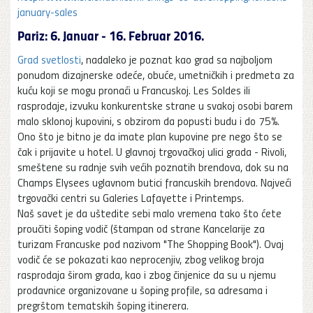
january-sales
Pariz: 6. Januar - 16. Februar 2016.
Grad svetlosti
, nadaleko je poznat kao grad sa najboljom
ponudom dizajnerske odeće, obuće, umetničkih i predmeta za
kuću koji se mogu pronaći u Francuskoj. Les Soldes ili
rasprodaje, izvuku konkurentske strane u svakoj osobi barem
malo sklonoj kupovini, s obzirom da popusti budu i do 75%.
Ono što je bitno je da imate plan kupovine pre nego što se
čak i prijavite u hotel. U glavnoj trgovačkoj ulici grada - Rivoli,
smeštene su radnje svih većih poznatih brendova, dok su na
Champs Elysees uglavnom butici francuskih brendova. Najveći
trgovački centri su Galeries Lafayette i Printemps.
Naš savet je da uštedite sebi malo vremena tako što ćete
proučiti šoping vodič (štampan od strane Kancelarije za
turizam Francuske pod nazivom "The Shopping Book"). Ovaj
vodič će se pokazati kao neprocenjiv, zbog velikog broja
rasprodaja širom grada, kao i zbog činjenice da su u njemu
prodavnice organizovane u šoping profile, sa adresama i
pregrštom tematskih šoping itinerera.