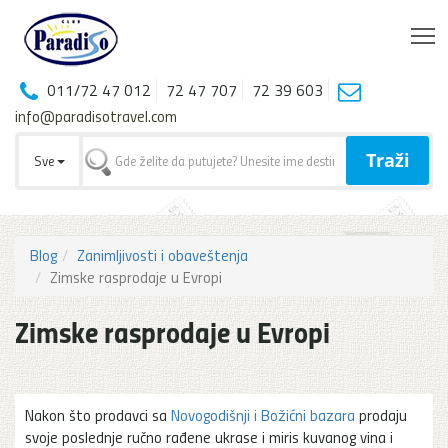
T
011/72 47 012
72 47 707
72 39 603
info@paradisotravel.com
Traži
Sve
Blog
Zanimljivosti i obaveštenja
Zimske rasprodaje u Evropi
Zimske rasprodaje u Evropi
Nakon što prodavci sa
Novogodišnji i Božićni bazara
prodaju
svoje poslednje ručno rađene ukrase i miris kuvanog vina i