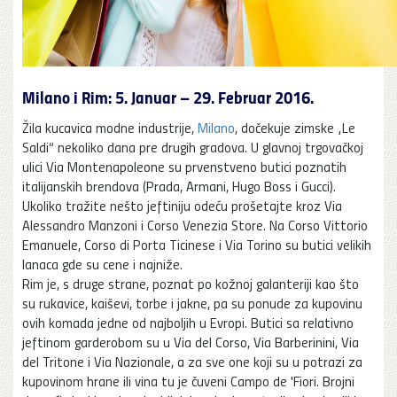
Milano i Rim: 5. Januar – 29. Februar 2016.
Žila kucavica modne industrije,
Milano
, dočekuje zimske „Le
Saldi“ nekoliko dana pre drugih gradova. U glavnoj trgovačkoj
ulici Via Montenapoleone su prvenstveno butici poznatih
italijanskih brendova (Prada, Armani, Hugo Boss i Gucci).
Ukoliko tražite nešto jeftiniju odeću prošetajte kroz Via
Alessandro Manzoni i Corso Venezia Store. Na Corso Vittorio
Emanuele, Corso di Porta Ticinese i Via Torino su butici velikih
lanaca gde su cene i najniže.
Rim je, s druge strane, poznat po kožnoj galanteriji kao što
su rukavice, kaiševi, torbe i jakne, pa su ponude za kupovinu
ovih komada jedne od najboljih u Evropi. Butici sa relativno
jeftinom garderobom su u Via del Corso, Via Barberinini, Via
del Tritone i Via Nazionale, a za sve one koji su u potrazi za
kupovinom hrane ili vina tu je čuveni Campo de 'Fiori. Brojni