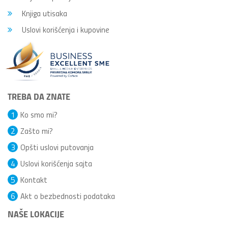
Knjiga utisaka
Uslovi korišćenja i kupovine
TREBA DA ZNATE
1
Ko smo mi?
2
Zašto mi?
3
Opšti uslovi putovanja
4
Uslovi korišćenja sajta
5
Kontakt
6
Akt o bezbednosti podataka
NAŠE LOKACIJE