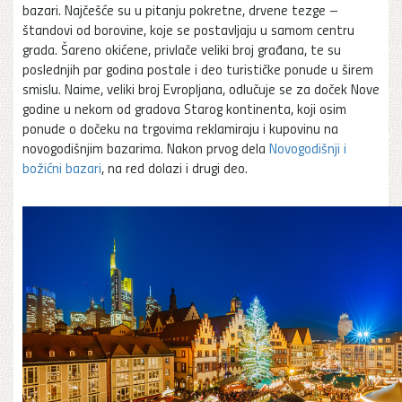
bazari. Najčešće su u pitanju pokretne, drvene tezge –
štandovi od borovine, koje se postavljaju u samom centru
grada. Šareno okićene, privlače veliki broj građana, te su
poslednjih par godina postale i deo turističke ponude u širem
smislu. Naime, veliki broj Evropljana, odlučuje se za doček Nove
godine u nekom od gradova Starog kontinenta, koji osim
ponude o dočeku na trgovima reklamiraju i kupovinu na
novogodišnjim bazarima. Nakon prvog dela
Novogodišnji i
božićni bazari
, na red dolazi i drugi deo.