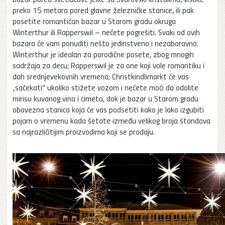
preko 15 metara pored glavne železničke stanice, ili pak
posetite romantičan bazar u Starom gradu okruga
Winterthur ili Rapperswil – nećete pogrešiti. Svaki od ovih
bazara će vam ponuditi nešto jedinstveno i nezaboravno.
Winterthur je idealan za porodične posete, zbog mnogih
sadržaja za decu; Rapperswil je za one koji vole romantiku i
dah srednjevekovnih vremena; Christkindlimarkt će vas
„sačekati“ ukoliko stižete vozom i nećete moći da odolite
mirisu kuvanog vina i cimeta, dok je bazar u Starom gradu
obavezna stanica koja će vas podsetiti kako je lako izgubiti
pojam o vremenu kada šetate između velikog broja štandova
sa najrazličitijim proizvodima koji se prodaju.