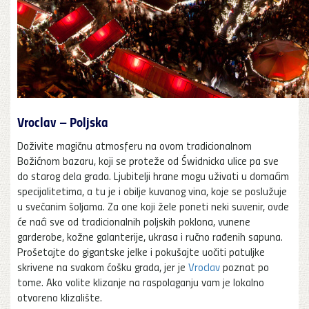
Vroclav – Poljska
Doživite magičnu atmosferu na ovom tradicionalnom
Božićnom bazaru, koji se proteže od Świdnicka ulice pa sve
do starog dela grada. Ljubitelji hrane mogu uživati u domaćim
specijalitetima, a tu je i obilje kuvanog vina, koje se poslužuje
u svečanim šoljama. Za one koji žele poneti neki suvenir, ovde
će naći sve od tradicionalnih poljskih poklona, vunene
garderobe, kožne galanterije, ukrasa i ručno rađenih sapuna.
Prošetajte do gigantske jelke i pokušajte uočiti patuljke
skrivene na svakom ćošku grada, jer je
Vroclav
poznat po
tome. Ako volite klizanje na raspolaganju vam je lokalno
otvoreno klizalište.