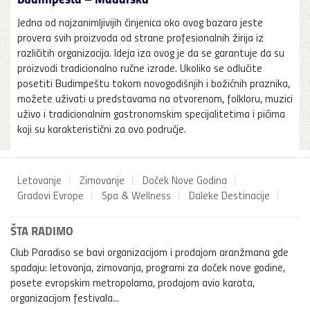
Jedna od najzanimljivijih činjenica oko ovog bazara jeste
provera svih proizvoda od strane profesionalnih žirija iz
različitih organizacija. Ideja iza ovog je da se garantuje da su
proizvodi tradicionalno ručne izrade. Ukoliko se odlučite
posetiti Budimpeštu tokom novogodišnjih i božićnih praznika,
možete uživati u predstavama na otvorenom, folkloru, muzici
uživo i tradicionalnim gastronomskim specijalitetima i pićima
koji su karakteristični za ovo područje.
Letovanje
Zimovanje
Doček Nove Godina
Gradovi Evrope
Spa & Wellness
Daleke Destinacije
ŠTA RADIMO
Club Paradiso se bavi organizacijom i prodajom aranžmana gde
spadaju: letovanja, zimovanja, programi za doček nove godine,
posete evropskim metropolama, prodajom avio karata,
organizacijom festivala...