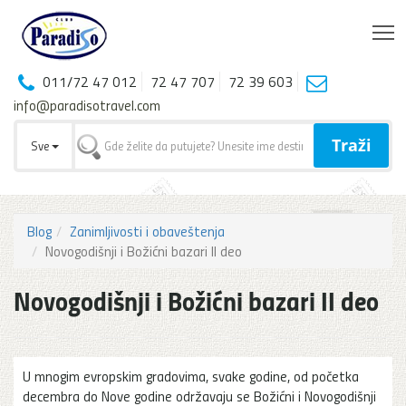
T
011/72 47 012
72 47 707
72 39 603
info@paradisotravel.com
Traži
Sve
Blog
Zanimljivosti i obaveštenja
Novogodišnji i Božićni bazari II deo
Novogodišnji i Božićni bazari II deo
U mnogim evropskim gradovima, svake godine, od početka
decembra do Nove godine održavaju se Božićni i Novogodišnji