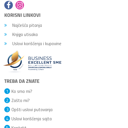
KORISNI LINKOVI
Najčešća pitanja
Knjiga utisaka
Uslovi korišćenja i kupovine
TREBA DA ZNATE
1
Ko smo mi?
2
Zašto mi?
3
Opšti uslovi putovanja
4
Uslovi korišćenja sajta
5
Kontakt