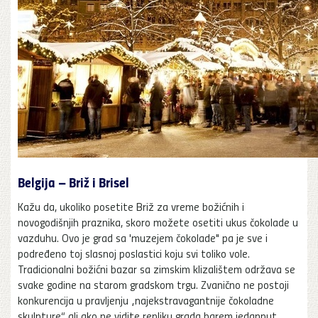
Belgija – Briž i Brisel
Kažu da, ukoliko posetite Briž za vreme božićnih i
novogodišnjih praznika, skoro možete osetiti ukus čokolade u
vazduhu. Ovo je grad sa 'muzejem čokolade" pa je sve i
podređeno toj slasnoj poslastici koju svi toliko vole.
Tradicionalni božićni bazar sa zimskim klizalištem održava se
svake godine na starom gradskom trgu. Zvanično ne postoji
konkurencija u pravljenju „najekstravagantnije čokoladne
skulpture“ ali ako ne vidite repliku grada barem jedanput,