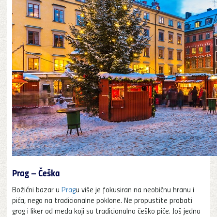
Prag – Češka
Božićni bazar u
Prag
u više je fokusiran na neobičnu hranu i
pića, nego na tradicionalne poklone. Ne propustite probati
grog i liker od meda koji su tradicionalno češko piće. Još jedna