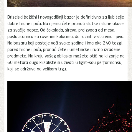
Briselski božićni i novogodišnji bazar je definitivno za ljubitelje
dobre hrane i pića. Na njemu ćete pronaći slatke i slane ukuse
za svačije nepce. Od čokolada, sireva, proizvoda od mesa,
poslatičarnica sa čuvenim kolačima, do raznih vrsta vina i piva.
Na bazaru koji postaje veći svake godine i ima oko 240 tezgi,
pored hrane i pića, pronaći ćete i umetničke i ručno izrađene
predmete. Na kraju vašeg obilaska možete otići na klizanje na
60 metara dugo klizalište ili uživati u light-šou performansu,
koji se održava na velikom trgu.