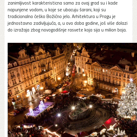
zanimljivost karakteristicna samo za ovaj grad su i kade
napunjene vodom, u koje se ubacuju šarani, koji su
tradicionalno češko Božićno jelo. Arhitektura u Pragu je
jednostavno zadivljujuća, a, u ovo doba godine, još više dolazi
do izražaja zbog novogodišnje rasvete koja sija u milion boja.