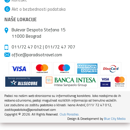
6
Akt o bezbednosti podataka
NAŠE LOKACIJE
Bulevar Despota Stefana 15
11000 Beograd
011/72 47 012
|
011/72 47 707
office@paradisotravel.com
Podaci na našim web stranicama su informativnog karaktera. Iako nastojimo da ih
redovno ažuriramo, postoji mogućnost različitih informacija od trenutno važećih.
Lice zaduženo za zaštitu podataka o ličnosti: Ivana Andrić, 011/ 72 47 012,
zastitapodataka@paradisotravel.com
Copyright © 2026. All Rights Reserved.
Club Paradiso
.
Design & Development by
Blue City Media