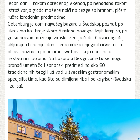
jedan dan ili tokom određenog vikenda, pa nenadano tokom
istraživanja grada možete naići na tezge sa hranom, pićem i
ručno izrađenim predmetima.
Getenburg je dom najvećeg bazara u Švedskoj, poznat po
ukrasima koji broje skoro 5 milona novogodišnjih lampica, pa
ga sa pravom nazivaju zimska zemlja čuda. Glavni događaji
uključuju i Laponiju, dom Deda mraza i njegovih irvasa ali i
oblast poznatu po polarnoj svetlosti koja oboji nebo
nestvarnim bojama. Na bazaru u Designtornetu se mogu
pronaći umetnički i zanatski predmeti na oko 80
tradicionalnih tezgi i uživati u švedskim gastronomskim
specijalitetima, kao što su dimljena riba i polkagrisar (švedska
lizalica).