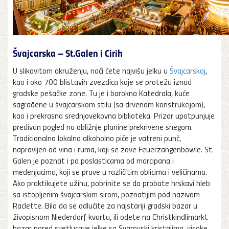
Švajcarska – St.Galen i Cirih
U slikovitom okruženju, naći ćete najvišu jelku u
Švajcarskoj
,
kao i oko 700 blistavih zvezdica koje se protežu iznad
gradske pešačke zone. Tu je i barokna Katedrala, kuće
sagrađene u švajcarskom stilu (sa drvenom konstrukcijom),
kao i prekrasna srednjovekovna biblioteka. Prizor upotpunjuje
predivan pogled na obližnje planine prekrivene snegom.
Tradicionalno lokalno alkoholno piće je vatreni punč,
napravljen od vina i ruma, koji se zove Feuerzangenbowle. St.
Galen je poznat i po poslasticama od marcipana i
medenjacima, koji se prave u različitim oblicima i veličinama.
Ako praktikujete užinu, pobrinite se da probate hrskavi hleb
sa istopljenim švajcarskim sirom, poznatijim pod nazivom
Raclette. Bilo da se odlučite za najstariji gradski bazar u
živopisnom Niederdorf kvartu, ili odete na Christkindlimarkt
bazar pored svetlucave jelke sa Svarovski kristalima, visoke