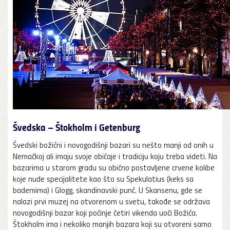
Švedska – Štokholm i Getenburg
Švedski božićni i novogodišnji bazari su nešto manji od onih u
Nemačkoj ali imaju svoje običaje i tradiciju koju treba videti. Na
bazarima u starom gradu su obično postavljene crvene kolibe
koje nude specijalitete kao što su Spekulatius (keks sa
bademima) i Glogg, skandinavski punč. U Skansenu, gde se
nalazi prvi muzej na otvorenom u svetu, takođe se održava
novogodišnji bazar koji počinje četiri vikenda uoči Božića.
Štokholm ima i nekoliko manjih bazara koji su otvoreni samo