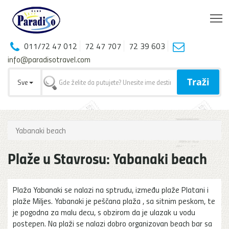
T
011/72 47 012
72 47 707
72 39 603
info@paradisotravel.com
Traži
Sve
Yabanaki beach
Plaže u Stavrosu: Yabanaki beach
Plaža Yabanaki se nalazi na sptrudu, između plaže Platani i
plaže Miljes. Yabanaki je peščana plaža , sa sitnim peskom, te
je pogodna za malu decu, s obzirom da je ulazak u vodu
postepen. Na plaži se nalazi dobro organizovan beach bar sa