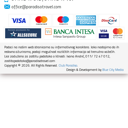
office@paradisotravel.com
Podaci na našim web stranicama su informativnog karaktera. Iako nastojimo da ih
redovno ažuriramo, postoji mogućnost različitih informacija od trenutno važećih.
Lice zaduženo za zaštitu podataka o ličnosti: Ivana Andrić, 011/ 72 47 012,
zastitapodataka@paradisotravel.com
Copyright © 2026. All Rights Reserved.
Club Paradiso
.
Design & Development by
Blue City Media