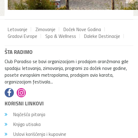
Letovanje
Zimovanje
Doček Nove Godina
Gradovi Evrope
Spa & Wellness
Daleke Destinacije
ŠTA RADIMO
Club Paradiso se bavi organizacijom i prodajom aranžmana gde
spadaju: letovanja, zimovanja, programi za doček nove godine,
posete evropskim metropolama, prodajom avio karata,
organizacijom festivala...
KORISNI LINKOVI
Najčešća pitanja
Knjiga utisaka
Uslovi korišćenja i kupovine