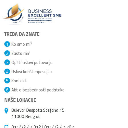
TREBA DA ZNATE
1
Ko smo mi?
2
Zašto mi?
3
Opšti uslovi putovanja
4
Uslovi korišćenja sajta
5
Kontakt
6
Akt o bezbednosti podataka
NAŠE LOKACIJE
Bulevar Despota Stefana 15
11000 Beograd
011/72 47 012
|
011/72 47 707