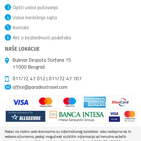
3
Opšti uslovi putovanja
4
Uslovi korišćenja sajta
5
Kontakt
6
Akt o bezbednosti podataka
NAŠE LOKACIJE
Bulevar Despota Stefana 15
11000 Beograd
011/72 47 012
|
011/72 47 707
office@paradisotravel.com
Podaci na našim web stranicama su informativnog karaktera. Iako nastojimo da ih
redovno ažuriramo, postoji mogućnost različitih informacija od trenutno važećih.