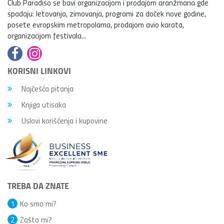
Club Paradiso se bavi organizacijom i prodajom aranžmana gde
spadaju: letovanja, zimovanja, programi za doček nove godine,
posete evropskim metropolama, prodajom avio karata,
organizacijom festivala...
KORISNI LINKOVI
Najčešća pitanja
Knjiga utisaka
Uslovi korišćenja i kupovine
TREBA DA ZNATE
1
Ko smo mi?
2
Zašto mi?