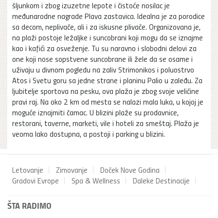
šljunkom i zbog izuzetne lepote i čistoće nosilac je
međunarodne nagrade Plava zastavica. Idealna je za porodice
sa decom, neplivače, ali i za iskusne plivače. Organizovana je,
na plaži postoje ležaljke i suncobrani koji mogu da se iznajme
kao i kafići za osveženje. Tu su naravno i slobodni delovi za
one koji nose sopstvene suncobrane ili žele da se osame i
uživaju u divnom pogledu na zaliv Strimonikos i poluostrvo
Atos i Svetu goru sa jedne strane i planinu Palio u zaleđu. Za
ljubitelje sportova na pesku, ova plaža je zbog svoje veličine
pravi raj. Na oko 2 km od mesta se nalazi mala luka, u kojoj je
moguće iznajmiti čamac. U blizini plaže su prodavnice,
restorani, taverne, marketi, vile i hoteli za smeštaj. Plaža je
veoma lako dostupna, a postoji i parking u blizini.
Letovanje
Zimovanje
Doček Nove Godina
Gradovi Evrope
Spa & Wellness
Daleke Destinacije
ŠTA RADIMO