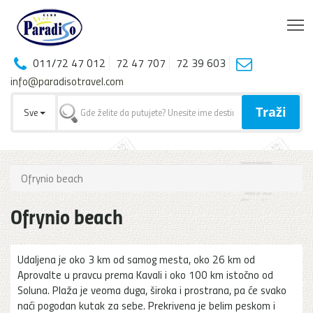
T
011/72 47 012
72 47 707
72 39 603
info@paradisotravel.com
Traži
Sve
Ofrynio beach
Ofrynio beach
Udaljena je oko 3 km od samog mesta, oko 26 km od
Aprovalte u pravcu prema Kavali i oko 100 km istočno od
Soluna. Plaža je veoma duga, široka i prostrana, pa će svako
naći pogodan kutak za sebe. Prekrivena je belim peskom i