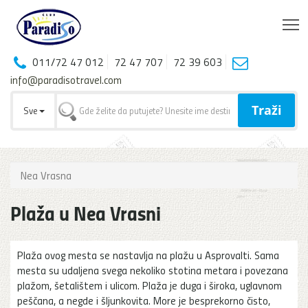
T
011/72 47 012
72 47 707
72 39 603
info@paradisotravel.com
Traži
Sve
Nea Vrasna
Plaža u Nea Vrasni
Plaža ovog mesta se nastavlja na plažu u Asprovalti. Sama
mesta su udaljena svega nekoliko stotina metara i povezana
plažom, šetalištem i ulicom. Plaža je duga i široka, uglavnom
peščana, a negde i šljunkovita. More je besprekorno čisto,