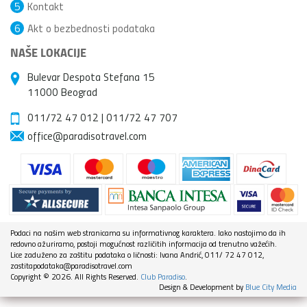
5
Kontakt
6
Akt o bezbednosti podataka
NAŠE LOKACIJE
Bulevar Despota Stefana 15
11000 Beograd
011/72 47 012
|
011/72 47 707
office@paradisotravel.com
Podaci na našim web stranicama su informativnog karaktera. Iako nastojimo da ih
redovno ažuriramo, postoji mogućnost različitih informacija od trenutno važećih.
Lice zaduženo za zaštitu podataka o ličnosti: Ivana Andrić, 011/ 72 47 012,
zastitapodataka@paradisotravel.com
Copyright © 2026. All Rights Reserved.
Club Paradiso
.
Design & Development by
Blue City Media