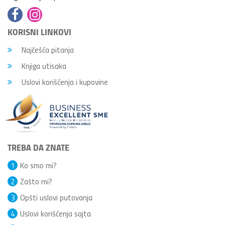
KORISNI LINKOVI
Najčešća pitanja
Knjiga utisaka
Uslovi korišćenja i kupovine
TREBA DA ZNATE
1
Ko smo mi?
2
Zašto mi?
3
Opšti uslovi putovanja
4
Uslovi korišćenja sajta