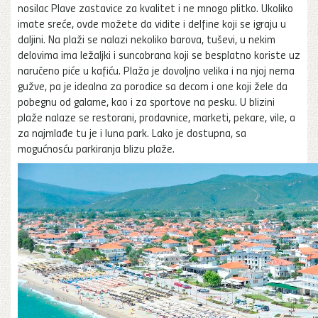
nosilac Plave zastavice za kvalitet i ne mnogo plitko. Ukoliko
imate sreće, ovde možete da vidite i delfine koji se igraju u
daljini. Na plaži se nalazi nekoliko barova, tuševi, u nekim
delovima ima ležaljki i suncobrana koji se besplatno koriste uz
naručeno piće u kafiću. Plaža je dovoljno velika i na njoj nema
gužve, pa je idealna za porodice sa decom i one koji žele da
pobegnu od galame, kao i za sportove na pesku. U blizini
plaže nalaze se restorani, prodavnice, marketi, pekare, vile, a
za najmlađe tu je i luna park. Lako je dostupna, sa
mogućnosću parkiranja blizu plaže.