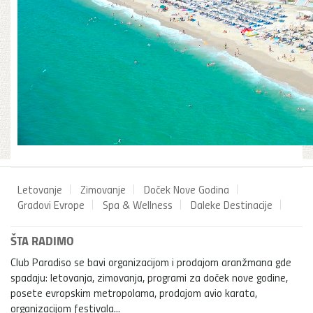
Letovanje
Zimovanje
Doček Nove Godina
Gradovi Evrope
Spa & Wellness
Daleke Destinacije
ŠTA RADIMO
Club Paradiso se bavi organizacijom i prodajom aranžmana gde
spadaju: letovanja, zimovanja, programi za doček nove godine,
posete evropskim metropolama, prodajom avio karata,
organizacijom festivala...