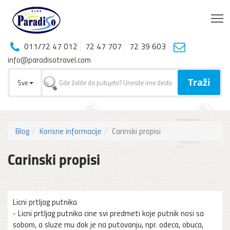
T
011/72 47 012
72 47 707
72 39 603
info@paradisotravel.com
Traži
Sve
Blog
Korisne informacije
Carinski propisi
Carinski propisi
Licni prtljag putnika
- Licni prtljag putnika cine svi predmeti koje putnik nosi sa
sobom, a sluze mu dok je na putovanju, npr. odeca, obuca,