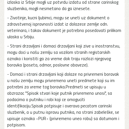
izlaska iz Srbije mogli uz potvrdu izdatu od strane carinskog
sluzbenika, mogli nesmetano da ga iznesete.
- Zivotinje, kucni ljubimci, mogu se uneti uz dokument o
zdravstvenoj ispravnosti izdat iz dolazece zemlje odn.
veterinara, i takav dokument je potrebno posedovati prilikom
ulaska u Srbiju.
- Strani drzavljani i domaci drzavljani koji zive u inostranstvu,
mogu doci u našu zemlju sa vozilom stranih registarskih
oznaka i koristiti ga za vreme dok traju razlozi njegovog
boravka (poseta, odmor, poslovne obaveze).
- Domaci i strani drzavljani koji dolaze na privremeni boravak
u našu zemlju mogu privremeno uneti predmete koji su im
potrebni za vreme tog boravka.Predmeti se upisuju u
obzrazac "Spisak stvari koje putnik privremeno unosi", sa
podacima o putniku i robi koji ce omoguciti
identifikaciju.Spisak potpisuje i overava pecatom carinski
sluzbenik, a u putnu ispravu putnika, na strani zabeleške, se
upisuje oznaka «PUR» (privremeno uneo robu) sa datumom i
potpisom.