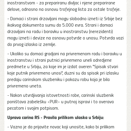
inostranstvom - za prepariranu divljac i njene preparirane
delove, odnosno na osnovu trofejnog lista za ostale trofeje.
- Domaci i strani drzavljani mogu slobodno izneti iz Srbije bez
ikakvog dokumenta sumu do 5.000 evra. Strani i domaci
drzavljani na radu i boravku u inostranstvu (nerezidenti)
mogu izneti i devize na osnovu potvrde o unosu. Potvrda vazi
do prvog izlaska iz zemlje.
- Ukoliko su domaci gradjani na privremenom radu i boravku u
inostranstvu i strani putnici privremeno uneli odredjene
predmete u Srbiju, za koje im je izdat overen "Spisak stvari
koje putnik privremeno unosi", duzni su da spisak pri izlasku
predaju carinskom sluzbeniku i pokazu robu koja je bila
privremeno uneta.
- Nakon utvrdjivanja istovetnosti robe, carinski sluzbenik
poništava zabelešku «PUR» u putnoj ispravi i to overava
pecatom i svojim potpisom.
Uprava carina RS - Pravila prilikom ulaska u Srbiju:
- Vazno je da prijavite novac koji unosite, kako bi prilikom