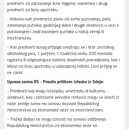
predmeti za odrzavanje licne higijene, namirnice i drugi
predmeti za licnu upotrebu.
- Kolicina ovih predmeta zavisi od svrhe putovanja, pola,
zanimanja putnika, godišnjeg doba i drugih okolnosti u vezi s
putovanjem i zadrzavanjem putnika u našoj zemlji ili
inostranstvu.
- Kao predmeti licnog prtljaga smatraju se i litar zestokog
alkoholnog pica, 1 parfem, 1 toaletna voda, 200 komada
cigareta ili odgovarajuca kolicina duvanskih preradjevina, kao i
lekovi za licnu upotrebu u uobicajenoj kolicini. Licni prtljag se
ne carini.
Uprava carina RS - Pravila prilikom izlaska iz Srbije:
- Predmeti koji imaju istorijsku, umetnicku ili kulturnu
vrednost, kao i zašticene prirodne retkosti mogu se izneti iz
naše zemlje samo na osnovu dozvole Republickog
ministarstva za ekonomske veze sa inostranstvom.
- Trofeji divljaci se mogu iznositi na osnovu odobrenja
Republickog ministarstva za ekonomske veze sa