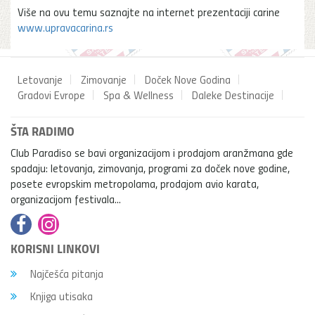
Više na ovu temu saznajte na internet prezentaciji carine
www.upravacarina.rs
Letovanje
Zimovanje
Doček Nove Godina
Gradovi Evrope
Spa & Wellness
Daleke Destinacije
ŠTA RADIMO
Club Paradiso se bavi organizacijom i prodajom aranžmana gde
spadaju: letovanja, zimovanja, programi za doček nove godine,
posete evropskim metropolama, prodajom avio karata,
organizacijom festivala...
KORISNI LINKOVI
Najčešća pitanja
Knjiga utisaka