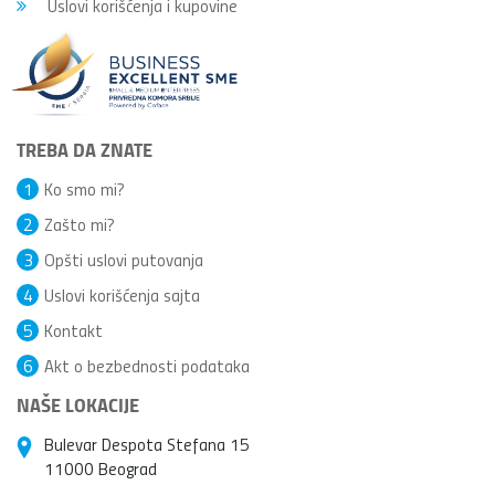
Uslovi korišćenja i kupovine
TREBA DA ZNATE
1
Ko smo mi?
2
Zašto mi?
3
Opšti uslovi putovanja
4
Uslovi korišćenja sajta
5
Kontakt
6
Akt o bezbednosti podataka
NAŠE LOKACIJE
Bulevar Despota Stefana 15
11000 Beograd