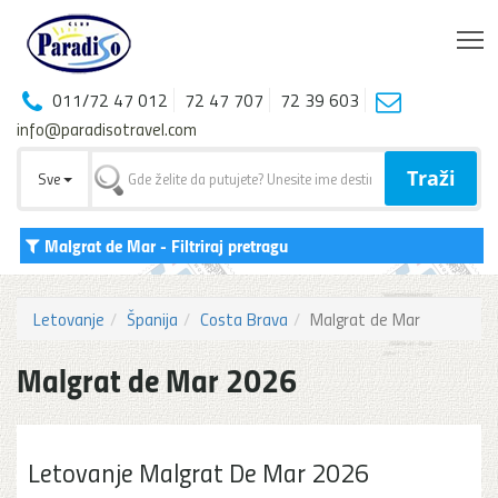
T
011/72 47 012
72 47 707
72 39 603
info@paradisotravel.com
Traži
Sve
Malgrat de Mar
- Filtriraj pretragu
Letovanje
Španija
Costa Brava
Malgrat de Mar
Malgrat de Mar 2026
Letovanje Malgrat De Mar 2026