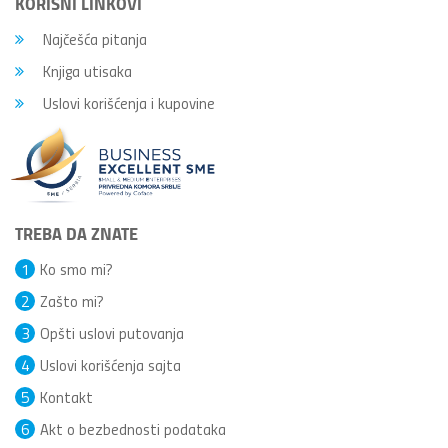
KORISNI LINKOVI
Najčešća pitanja
Knjiga utisaka
Uslovi korišćenja i kupovine
TREBA DA ZNATE
1
Ko smo mi?
2
Zašto mi?
3
Opšti uslovi putovanja
4
Uslovi korišćenja sajta
5
Kontakt
6
Akt o bezbednosti podataka