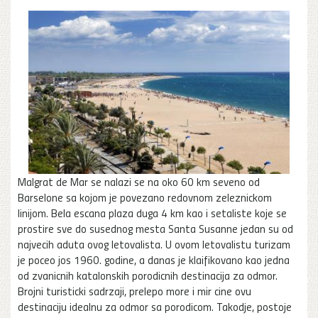
Malgrat de Mar se nalazi se na oko 60 km seveno od
Barselone sa kojom je povezano redovnom zeleznickom
linijom. Bela escana plaza duga 4 km kao i setaliste koje se
prostire sve do susednog mesta Santa Susanne jedan su od
najvecih aduta ovog letovalista. U ovom letovalistu turizam
je poceo jos 1960. godine, a danas je klaifikovano kao jedna
od zvanicnih katalonskih porodicnih destinacija za odmor.
Brojni turisticki sadrzaji, prelepo more i mir cine ovu
destinaciju idealnu za odmor sa porodicom. Takodje, postoje