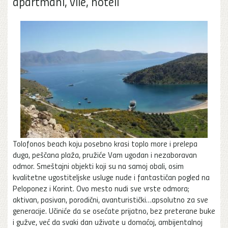
apartmani, vile, hoteli
Tolofonos beach koju posebno krasi toplo more i prelepa
duga, peščana plaža, pružiće Vam ugodan i nezaboravan
odmor. Smeštajni objekti koji su na samoj obali, osim
kvalitetne ugostiteljske usluge nude i fantastičan pogled na
Peloponez i Korint. Ovo mesto nudi sve vrste odmora;
aktivan, pasivan, porodični, avanturistički…apsolutno za sve
generacije. Učiniće da se osećate prijatno, bez preterane buke
i gužve, već da svaki dan uživate u domaćoj, ambijentalnoj