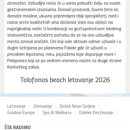
atmosferi. Uzbudljivi mirisi će u vama pobuditi želju za novim
gastronomskim izazovima. Domaći proizvodi, čuveni feta sir,
domaće masline, ukusno pripremljeni riblji specijaliteti, med i
razne vrste kvalitetnih vina dočaraće Vam ovu oblast na
najoriginalniji način. U kombinaciji sa gostoprimstvom lokalnog
stanovništva, osećaćete potrebu da se na ovo uzbudljivo
mesto iznova vraćate. Oni koji vole aktivan odmor uživaće i u
dugim šetnjama po planinama Fokide gde će uživati u
prirodnim lepotama, miru, pejzažima koje dopunjuje more i
Peloponez koji se po vedrom vremenu nazire sa druge strane
Korinstkog zaliva.
Tolofonos beach letovanje 2026
Letovanje
Zimovanje
Doček Nove Godina
Gradovi Evrope
Spa & Wellness
Daleke Destinacije
ŠTA RADIMO