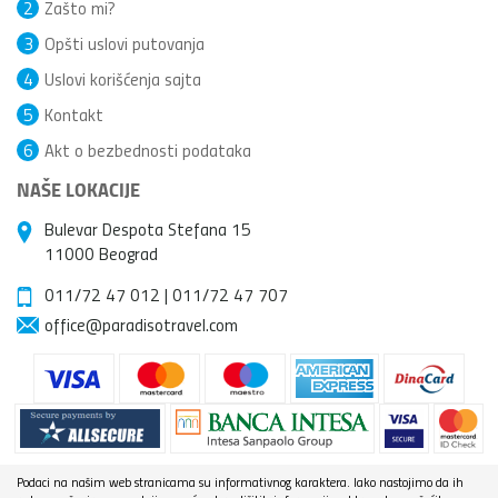
2
Zašto mi?
3
Opšti uslovi putovanja
4
Uslovi korišćenja sajta
5
Kontakt
6
Akt o bezbednosti podataka
NAŠE LOKACIJE
Bulevar Despota Stefana 15
11000 Beograd
011/72 47 012
|
011/72 47 707
office@paradisotravel.com
Podaci na našim web stranicama su informativnog karaktera. Iako nastojimo da ih