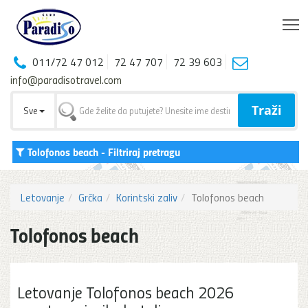
T
011/72 47 012
72 47 707
72 39 603
info@paradisotravel.com
Traži
Sve
Tolofonos beach
- Filtriraj pretragu
Letovanje
Grčka
Korintski zaliv
Tolofonos beach
Tolofonos beach
Letovanje Tolofonos beach 2026