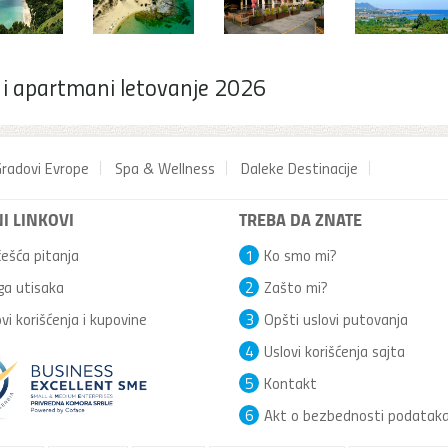
e i apartmani letovanje 2026
radovi Evrope
Spa & Wellness
Daleke Destinacije
I LINKOVI
TREBA DA ZNATE
ešća pitanja
1
Ko smo mi?
ga utisaka
2
Zašto mi?
vi korišćenja i kupovine
3
Opšti uslovi putovanja
4
Uslovi korišćenja sajta
5
Kontakt
6
Akt o bezbednosti podatak