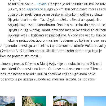
se na putu Solun -
Kavala
. Odaljeno je od Soluna 100 km, od Kav
60 km, a od
Asprovalte
svega 26 km. Kristalno plavo more i širo
duga plaža prekrivena belim peskom i šljunkom, odlike su plaže
Ofrynio (stari naziv - Tuzla) gde možete uživati u kupanju ili u
ispijanju kafe ispod suncobrana. Ono što ne treba da propustite
Ofryniu je Trg Svetog Đorđa, omiljeno mesto meštana za druženj
ispijanje kafe u kafićima sa prijateljima. A kada ste već tu, kupit
lokalne proizvode, cipuro, masline i bademe, po kojima je ovo me
sna ponuda smeštaja u hotelima i apartmanima, učiniće Vaš boravak j
 želite za Vaš idealan odmor. Ukoliko Vam treba destinacija koja je
istima, na pravom ste mestu.
stoimenog mesta Ofrynio u Maloj Aziji, koje se nalazilo samo 8 km od
u gotovo identično mesto na kome će da se nastane, na samo 3 km od
anas ima nešto više od 1000 stanovnika koji se uglavnom bave
oznato je po uzgajanju badema, maslina, grožđa, ali i po rakiji