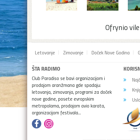
Ofrynio vil
Letovanje
Zimovanje
Doček Nove Godina
G
ŠTA RADIMO
KORISN
Club Paradiso se bavi organizacijom i
Najč
prodajom aranžmana gde spadaju:
Knji
letovanja, zimovanja, programi za doček
nove godine, posete evropskim
Uslo
metropolama, prodajom avio karata,
organizacijom festivala...