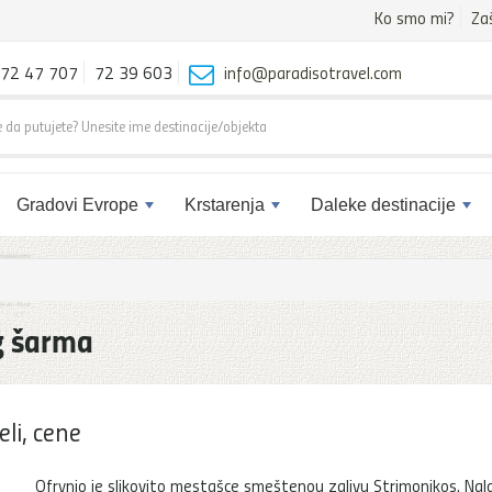
Ko smo mi?
Za
72 47 707
72 39 603
info@paradisotravel.com
Gradovi Evrope
Krstarenja
Daleke destinacije
og šarma
li, cene
Ofrynio je slikovito mestašce smeštenou zalivu Strimonikos. Nal