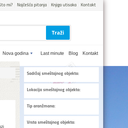
što mi?
Najčešća pitanja
Knjiga utisaka
Kontakt
Traži
Nova godina
Last minute
Blog
Kontakt
Sadržaj smeštajnog objekta:
Lokacija smeštajnog objekta:
Tip aranžmana:
Vrsta smeštajnog objekta:
azi