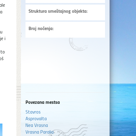
ale
Struktura smeštajnog objekta:
ka
Broj noćenja:
 u
e i
e
sto
oš
Povezana mestsa
Stavros
Asprovalta
Nea Vrasna
Vrasna Paralia