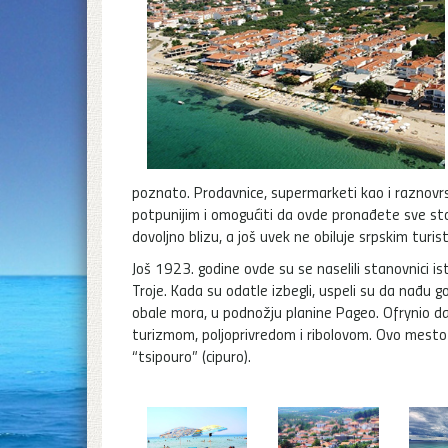
poznato. Prodavnice, supermarketi kao i raznovr
potpunijim i omogućiti da ovde pronađete sve sto
dovoljno blizu, a još uvek ne obiluje srpskim tur
Još 1923. godine ovde su se naselili stanovnici i
Troje. Kada su odatle izbegli, uspeli su da nađ
obale mora, u podnožju planine Pageo. Ofrynio d
turizmom, poljoprivredom i ribolovom. Ovo mesto p
“tsipouro” (cipuro).