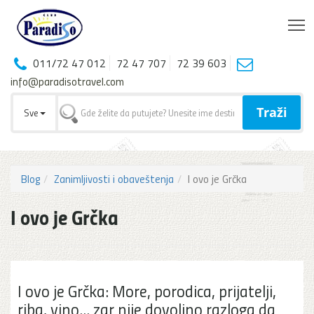
T
011/72 47 012
72 47 707
72 39 603
info@paradisotravel.com
Traži
Sve
Blog
Zanimljivosti i obaveštenja
I ovo je Grčka
I ovo je Grčka
I ovo je Grčka: More, porodica, prijatelji,
riba, vino... zar nije dovoljno razloga da