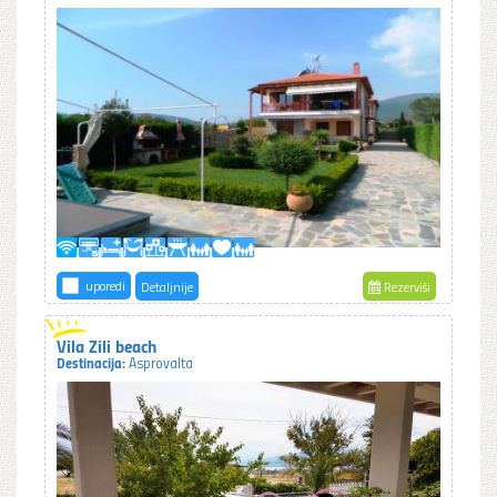
uporedi
Detaljnije
Rezerviši
Vila Zili beach
Destinacija:
Asprovalta