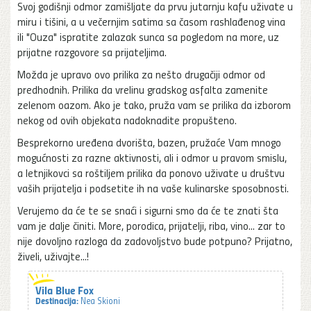
Svoj godišnji odmor zamišljate da prvu jutarnju kafu uživate u
miru i tišini, a u večernjim satima sa časom rashlađenog vina
ili "Ouza" ispratite zalazak sunca sa pogledom na more, uz
prijatne razgovore sa prijateljima.
Možda je upravo ovo prilika za nešto drugačiji odmor od
predhodnih. Prilika da vrelinu gradskog asfalta zamenite
zelenom oazom. Ako je tako, pruža vam se prilika da izborom
nekog od ovih objekata nadoknadite propušteno.
Besprekorno uređena dvorišta, bazen, pružaće Vam mnogo
mogućnosti za razne aktivnosti, ali i odmor u pravom smislu,
a letnjikovci sa roštiljem prilika da ponovo uživate u društvu
vaših prijatelja i podsetite ih na vaše kulinarske sposobnosti.
Verujemo da će te se snaći i sigurni smo da će te znati šta
vam je dalje činiti. More, porodica, prijatelji, riba, vino... zar to
nije dovoljno razloga da zadovoljstvo bude potpuno? Prijatno,
živeli, uživajte...!
Vila Blue Fox
Destinacija:
Nea Skioni