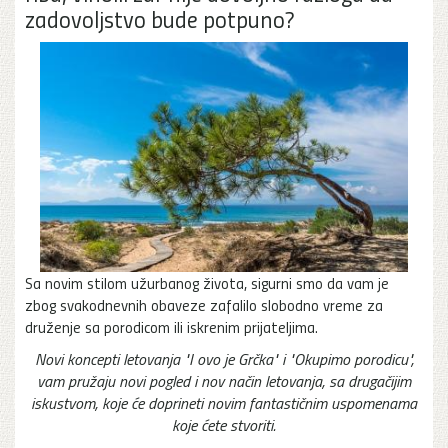
zadovoljstvo bude potpuno?
Sa novim stilom užurbanog života, sigurni smo da vam je
zbog svakodnevnih obaveze zafalilo slobodno vreme za
druženje sa porodicom ili iskrenim prijateljima.
Novi koncepti letovanja "I ovo je Grčka" i "Okupimo porodicu",
vam pružaju novi pogled i nov način letovanja, sa drugačijim
iskustvom, koje će doprineti novim fantastičnim uspomenama
koje ćete stvoriti.