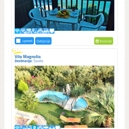
uporedi
Detaljnije
Rezerviši
Vila Magnolia
Destinacija:
Sivota