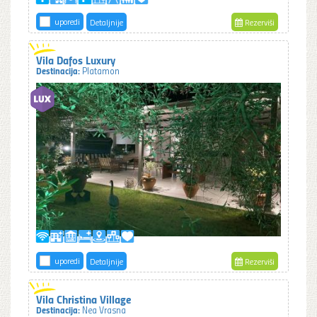
uporedi
Detaljnije
Rezerviši
Vila Dafos Luxury
Destinacija:
Platamon
uporedi
Detaljnije
Rezerviši
Vila Christina Village
Destinacija:
Nea Vrasna