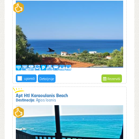
uporedi
Detaljnije
Rezerviši
Apt Htl Karaoulanis Beach
Destinacija:
Agios Ioanis