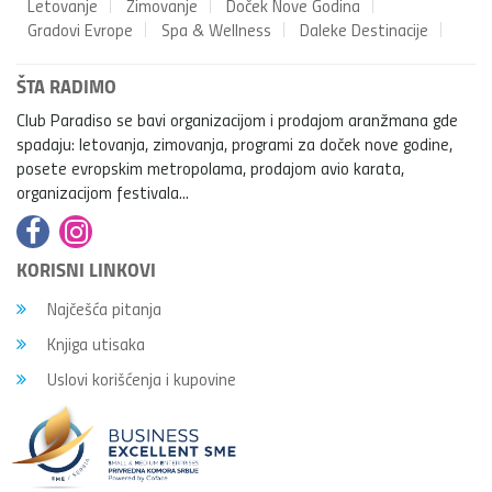
Letovanje
Zimovanje
Doček Nove Godina
Gradovi Evrope
Spa & Wellness
Daleke Destinacije
ŠTA RADIMO
Club Paradiso se bavi organizacijom i prodajom aranžmana gde
spadaju: letovanja, zimovanja, programi za doček nove godine,
posete evropskim metropolama, prodajom avio karata,
organizacijom festivala...
KORISNI LINKOVI
Najčešća pitanja
Knjiga utisaka
Uslovi korišćenja i kupovine