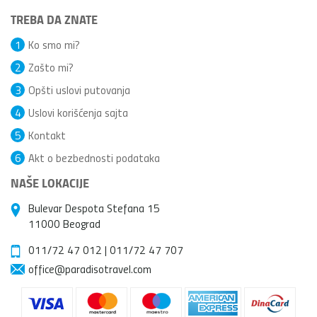
TREBA DA ZNATE
1
Ko smo mi?
2
Zašto mi?
3
Opšti uslovi putovanja
4
Uslovi korišćenja sajta
5
Kontakt
6
Akt o bezbednosti podataka
NAŠE LOKACIJE
Bulevar Despota Stefana 15
11000 Beograd
011/72 47 012
|
011/72 47 707
office@paradisotravel.com