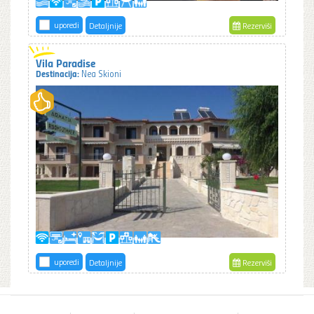
uporedi
Detaljnije
Rezerviši
Vila Paradise
Destinacija:
Nea Skioni
uporedi
Detaljnije
Rezerviši