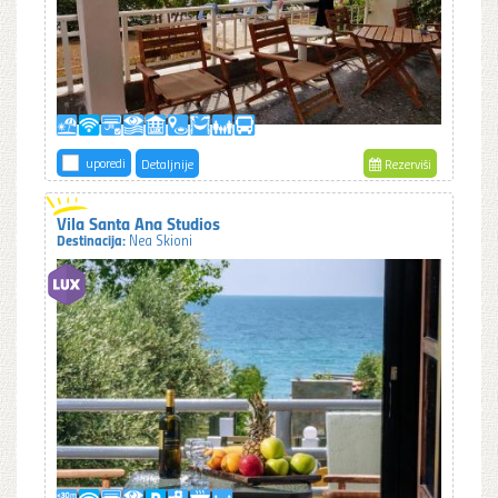
uporedi
Detaljnije
Rezerviši
Vila Santa Ana Studios
Destinacija:
Nea Skioni