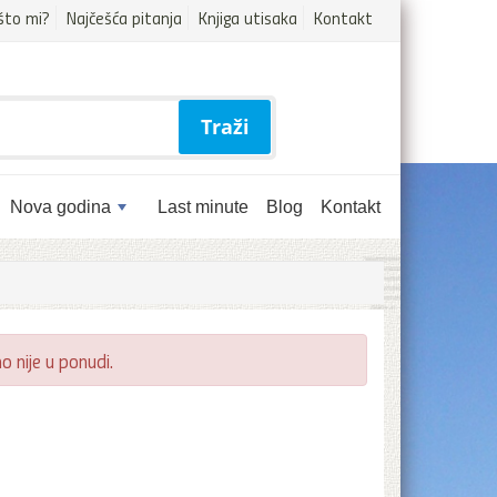
što mi?
Najčešća pitanja
Knjiga utisaka
Kontakt
Traži
Nova godina
Last minute
Blog
Kontakt
 nije u ponudi.