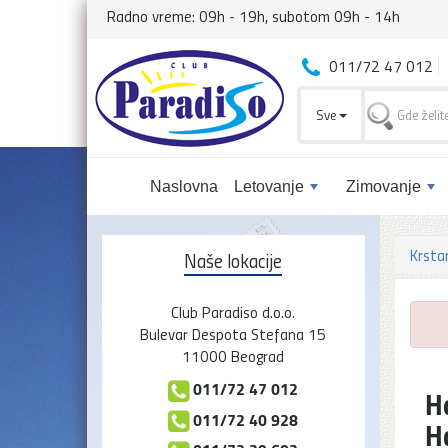
Radno vreme: 09h - 19h, subotom 09h - 14h
011/72 47 012
Sve
Naslovna
Letovanje
Zimovanje
Krsta
Naše lokacije
Club Paradiso d.o.o.
Bulevar Despota Stefana 15
11000 Beograd
011/72 47 012
H
011/72 40 928
H