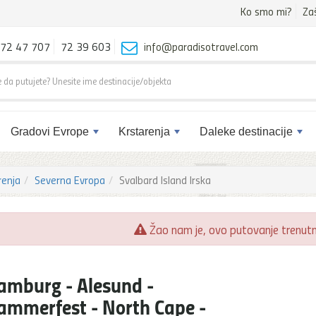
Ko smo mi?
Za
72 47 707
72 39 603
info@paradisotravel.com
Gradovi Evrope
Krstarenja
Daleke destinacije
renja
Severna Evropa
Svalbard Island Irska
Žao nam je, ovo putovanje trenutno
amburg - Alesund -
ammerfest - North Cape -