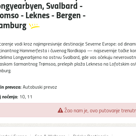
ongyearbyen, Svalbard -
omso - Leknes - Bergen -
amburg
tarenje vodi kroz najimpresivnije destinacije Severne Evrope: od dina
cinantnog Hammerfesta i čuvenog Nordkapa — najsevernije tačke kon
delima Longyearbjena na ostrvu Svalbard, gde vas očekuju neverovatni
laskom šarmantnog Trømsoa, prelepih plaža Leknesa na Lofotskim ost
burg.
in prevoza:
Autobuski prevoz
j noćenja:
10, 11
Žao nam je, ovo putovanje trenutno