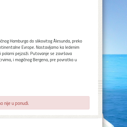
mičnog Hamburga do slikovitog Ålesunda, preko
tinentalne Evrope. Nastavljamo ka ledenim
 polarni pejzaži. Putovanje se završava
rvima, i magičnog Bergena, pre povratka u
 nije u ponudi.