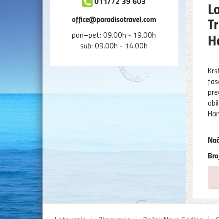
011/72 39 603
L
office@paradisotravel.com
Tr
pon–pet: 09.00h - 19.00h
H
sub: 09.00h - 14.00h
Krs
fas
pre
obi
Ham
Nač
Bro