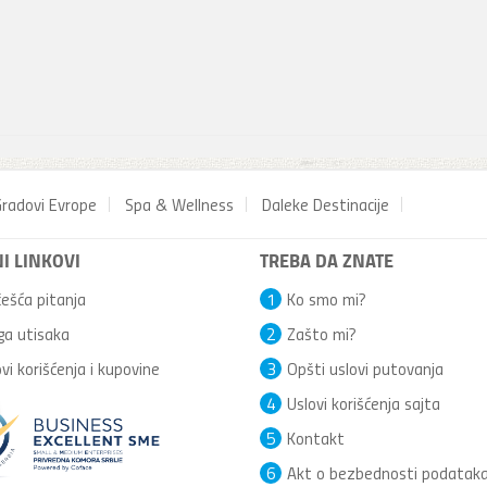
radovi Evrope
Spa & Wellness
Daleke Destinacije
I LINKOVI
TREBA DA ZNATE
ešća pitanja
1
Ko smo mi?
ga utisaka
2
Zašto mi?
vi korišćenja i kupovine
3
Opšti uslovi putovanja
4
Uslovi korišćenja sajta
5
Kontakt
6
Akt o bezbednosti podatak