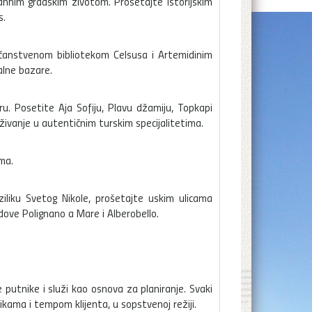
ahnim gradskim životom. Prošetajte istorijskim
s.
ličanstvenom bibliotekom Celsusa i Artemidinim
alne bazare.
ru. Posetite Aja Sofiju, Plavu džamiju, Topkapi
živanje u autentičnim turskim specijalitetima.
ma.
Baziliku Svetog Nikole, prošetajte uskim ulicama
radove Polignano a Mare i Alberobello.
 putnike i služi kao osnova za planiranje. Svaki
kama i tempom klijenta, u sopstvenoj režiji.