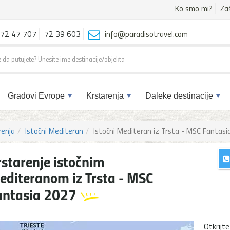
Ko smo mi?
Za
72 47 707
72 39 603
info@paradisotravel.com
Gradovi Evrope
Krstarenja
Daleke destinacije
renja
Istočni Mediteran
Istočni Mediteran iz Trsta - MSC Fantasi
rstarenje istočnim
editeranom iz Trsta - MSC
antasia 2027
Otkrij