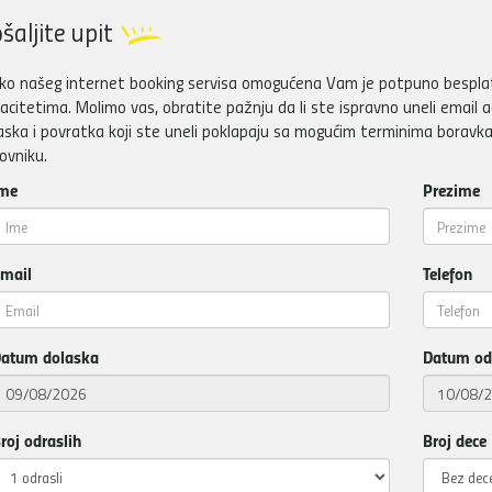
šaljite upit
ko našeg internet booking servisa omogućena Vam je potpuno besplatn
acitetima. Molimo vas, obratite pažnju da li ste ispravno uneli email a
aska i povratka koji ste uneli poklapaju sa mogućim terminima boravka
ovniku.
me
Prezime
mail
Telefon
atum dolaska
Datum od
roj odraslih
Broj dece