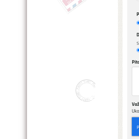
P
D
S
Pit
Važ
Uko