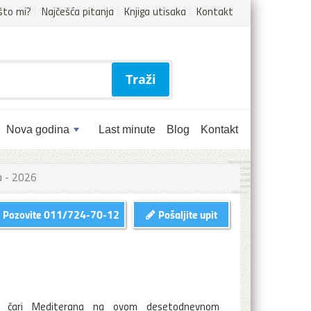
što mi?
Najčešća pitanja
Knjiga utisaka
Kontakt
Traži
Nova godina
Last minute
Blog
Kontakt
a - 2026
Pozovite
011/724-70-12
Pošaljite upit
te čari Mediterana na ovom desetodnevnom