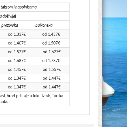
 taksom i napojnicama
a doživljaj
prozorska
balkonska
od 1.337€
od 1.437€
od 1.407€
od 1.507€
od 1.527€
od 1.627€
od 1.687€
od 1.787€
od 1.457€
od 1.557€
od 1.347€
od 1.447€
od 1.347€
od 1.447€
, brod pristaje u luku Izmir, Turska.
anbul.