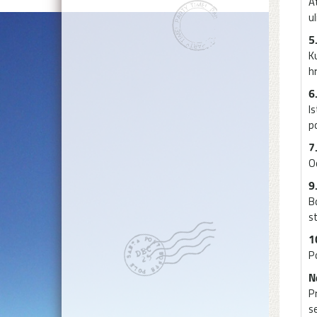
A
ul
5
K
h
6
I
p
7
O
9
B
st
1
P
N
P
s