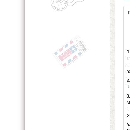
P
1
T
i
n
2
U
3
M
s
p
4