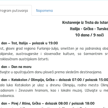
rogram putovanja
Napomena
Krstarenje iz Trsta do Ista
Italija - Grčka - Tursk
10 dana / 9 noći
. dan – Trst, Italija – polazak u 19:00
rst, glavni grad regiona Furlanija-Julija, smešten je na jadranskoj oba
talijanske, austrougarske i slovenačke kulture, sa šarmantnim 
eoklasičnom austrijskom četvrti.
. dan – Dan na moru
živajte u opuštajućem danu ploveći prema sledećim destinacijama.
. dan – Katakolon / Olimpija, Grčka – dolazak 07:00 / polazak 15:0
ala luka Katakolon je ulaz u drevnu Olimpiju, rodno mesto Olimpij
tadionom i Zevsovim hramom, kao i lokalni muzej. Uživajte u med
rodavnica.
. dan – Pirej / Atina, Grčka – dolazak 08:00 / polazak 18:00