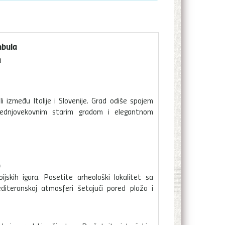
nbula
a
li između Italije i Slovenije. Grad odiše spojem
srednjovekovnim starim gradom i elegantnom
0
skih igara. Posetite arheološki lokalitet sa
iteranskoj atmosferi šetajući pored plaža i