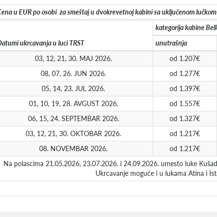
ena u EUR po osobi za smeštaj u dvokrevetnoj kabini sa uključenom lučkom
kategorija kabine Bell
atumi ukrcavanja u luci TRST
unutrašnja
03, 12, 21, 30. MAJ 2026.
od 1.207€
08, 07, 26. JUN 2026.
od 1.277€
05, 14, 23. JUL 2026.
od 1.397€
01, 10, 19, 28. AVGUST 2026.
od 1.557€
06, 15, 24. SEPTEMBAR 2026.
od 1.327€
03, 12, 21, 30. OKTOBAR 2026.
od 1.217€
08. NOVEMBAR 2026.
od 1.217€
Na polascima 21.05.2026, 23.07.2026. i 24.09.2026. umesto luke Kušadasi
Ukrcavanje moguće i u lukama Atina i Ist