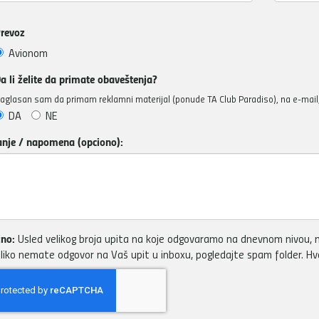
revoz
Avionom
a li želite da primate obaveštenja?
aglasan sam da primam reklamni materijal (ponude TA Club Paradiso), na e-mail, 
DA
NE
anje / napomena (opciono):
no:
Usled velikog broja upita na koje odgovaramo na dnevnom nivou, m
liko nemate odgovor na Vaš upit u inboxu, pogledajte spam folder. H