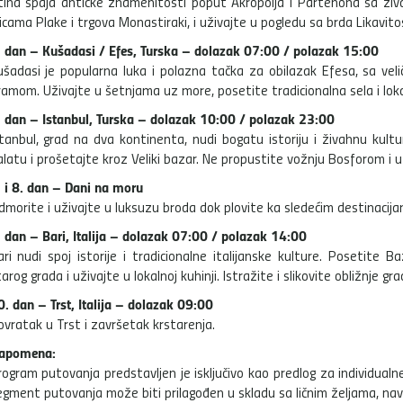
tina spaja antičke znamenitosti poput Akropolja i Partenona sa živ
icama Plake i trgova Monastiraki, i uživajte u pogledu sa brda Likavito
. dan – Kušadasi / Efes, Turska – dolazak 07:00 / polazak 15:00
ušadasi je popularna luka i polazna tačka za obilazak Efesa, sa ve
ramom. Uživajte u šetnjama uz more, posetite tradicionalna sela i lok
. dan – Istanbul, Turska – dolazak 10:00 / polazak 23:00
stanbul, grad na dva kontinenta, nudi bogatu istoriju i živahnu kultu
alatu i prošetajte kroz Veliki bazar. Ne propustite vožnju Bosforom i u
. i 8. dan – Dani na moru
dmorite i uživajte u luksuzu broda dok plovite ka sledećim destinacija
. dan – Bari, Italija – dolazak 07:00 / polazak 14:00
ari nudi spoj istorije i tradicionalne italijanske kulture. Posetite 
arog grada i uživajte u lokalnoj kuhinji. Istražite i slikovite obližnje g
0. dan – Trst, Italija – dolazak 09:00
ovratak u Trst i završetak krstarenja.
apomena:
rogram putovanja predstavljen je isključivo kao predlog za individualne
egment putovanja može biti prilagođen u skladu sa ličnim željama, navi