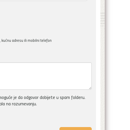
kućnu adresu ili mobilni telefon
oguće je da odgovor dobijete u spam folderu.
vala na razumevanju.