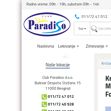
Radno vreme: 09h - 19h, subotom 09h - 14h
011/72 47 012
Sve
Naslovna
Letovanje
Zimovanje
Krsta
Naše lokacije
K
Club Paradiso d.o.o.
Bulevar Despota Stefana 15
M
11000 Beograd
F
011/72 47 012
011/72 40 928