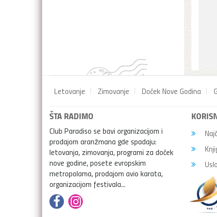
Letovanje
Zimovanje
Doček Nove Godina
G
ŠTA RADIMO
KORISN
Club Paradiso se bavi organizacijom i
Najč
prodajom aranžmana gde spadaju:
Knji
letovanja, zimovanja, programi za doček
nove godine, posete evropskim
Uslo
metropolama, prodajom avio karata,
organizacijom festivala...