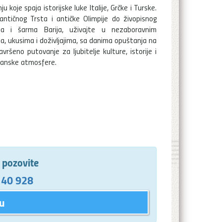
ju koje spaja istorijske luke Italije, Grčke i Turske.
ntičnog Trsta i antičke Olimpije do živopisnog
ula i šarma Barija, uživajte u nezaboravnim
ma, ukusima i doživljajima, sa danima opuštanja na
vršeno putovanje za ljubitelje kulture, istorije i
anske atmosfere.
e pozovite
 40 928
u