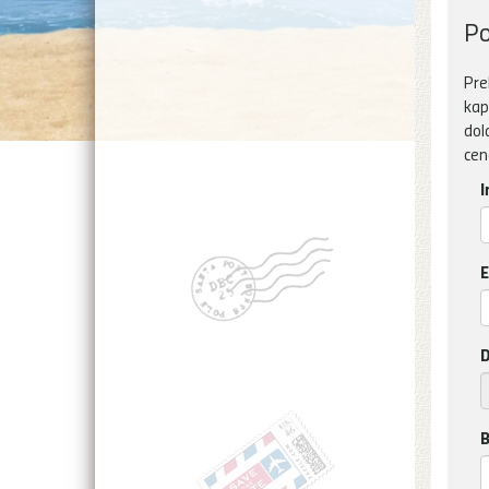
Po
Pre
kap
dol
cen
I
E
D
B