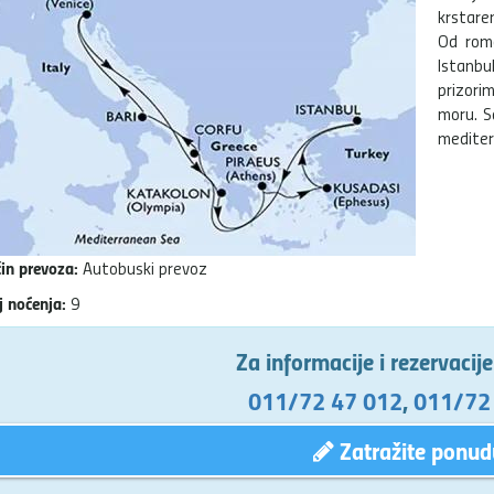
krstaren
Od roma
Istanb
prizori
moru. Sa
mediter
in prevoza:
Autobuski prevoz
j noćenja:
9
Za informacije i rezervacij
011/72 47 012
,
011/72
Zatražite ponud