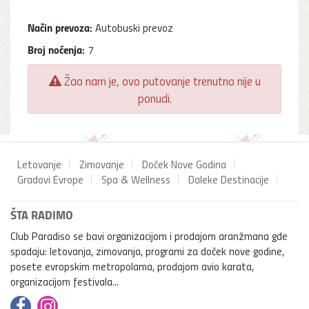
Način prevoza:
Autobuski prevoz
Broj noćenja:
7
Žao nam je, ovo putovanje trenutno nije u
ponudi.
Letovanje
Zimovanje
Doček Nove Godina
Gradovi Evrope
Spa & Wellness
Daleke Destinacije
ŠTA RADIMO
Club Paradiso se bavi organizacijom i prodajom aranžmana gde
spadaju: letovanja, zimovanja, programi za doček nove godine,
posete evropskim metropolama, prodajom avio karata,
organizacijom festivala...