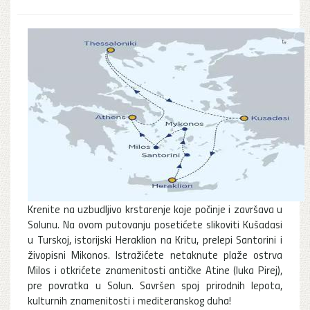
Krenite na uzbudljivo krstarenje koje počinje i završava u
Solunu. Na ovom putovanju posetićete slikoviti Kušadasi
u Turskoj, istorijski Heraklion na Kritu, prelepi Santorini i
živopisni Mikonos. Istražićete netaknute plaže ostrva
Milos i otkrićete znamenitosti antičke Atine (luka Pirej),
pre povratka u Solun. Savršen spoj prirodnih lepota,
kulturnih znamenitosti i mediteranskog duha!