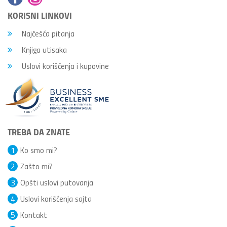
KORISNI LINKOVI
Najčešća pitanja
Knjiga utisaka
Uslovi korišćenja i kupovine
TREBA DA ZNATE
1
Ko smo mi?
2
Zašto mi?
3
Opšti uslovi putovanja
4
Uslovi korišćenja sajta
5
Kontakt