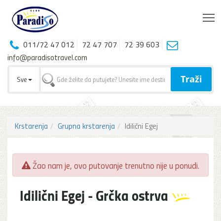
T
011/72 47 012
72 47 707
72 39 603
info@paradisotravel.com
Traži
Sve
Krstarenja
Grupna krstarenja
Idilični Egej
Žao nam je, ovo putovanje trenutno nije u ponudi.
Idilični Egej - Grčka ostrva