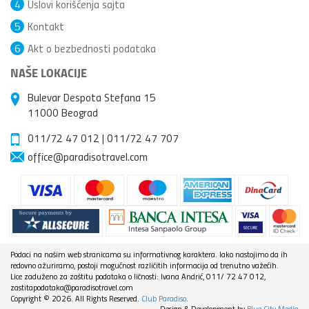
4
Uslovi korišćenja sajta
5
Kontakt
6
Akt o bezbednosti podataka
NAŠE LOKACIJE
Bulevar Despota Stefana 15
11000 Beograd
011/72 47 012
|
011/72 47 707
office@paradisotravel.com
Podaci na našim web stranicama su informativnog karaktera. Iako nastojimo da ih
redovno ažuriramo, postoji mogućnost različitih informacija od trenutno važećih.
Lice zaduženo za zaštitu podataka o ličnosti: Ivana Andrić, 011/ 72 47 012,
zastitapodataka@paradisotravel.com
Copyright © 2026. All Rights Reserved.
Club Paradiso
.
Design & Development by
Blue City Media