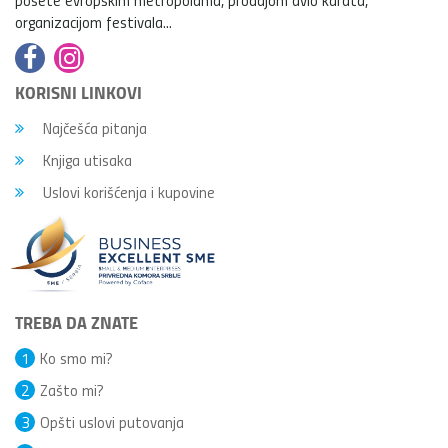
organizacijom festivala...
KORISNI LINKOVI
Najčešća pitanja
Knjiga utisaka
Uslovi korišćenja i kupovine
TREBA DA ZNATE
1
Ko smo mi?
2
Zašto mi?
3
Opšti uslovi putovanja