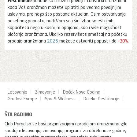
First minute
punude su izrazito povoljni turistički aranžmani
kada Vaš aranžman možete uplatiti po veoma povoljnijim
uslovima, pre nego što postane aktuelan. Osim ostvarivanja
posebnog popusta, nudi Vam se i širi izbor smeštajnih
kapaciteta nego u kasnijim opcijama, kao i više mogućnosti
plaćanja aranžmana. Ukoliko rezervišete smeštaj na početku
prodaje aranžmana
2026
možete ostvariti popust i do
-30%
.
Letovanje
Zimovanje
Doček Nove Godina
Gradovi Evrope
Spa & Wellness
Daleke Destinacije
ŠTA RADIMO
Club Paradiso se bavi organizacijom i prodajom aranžmana gde
spadaju: letovanja, zimovanja, programi za doček nove godine,
posete evropskim metropolama, prodajom avio karata,