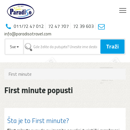
T
011/72 47 012
72 47 707
72 39 603
info@paradisotravel.com
Traži
Sve
First minute
First minute popusti
Šta je to First minute?