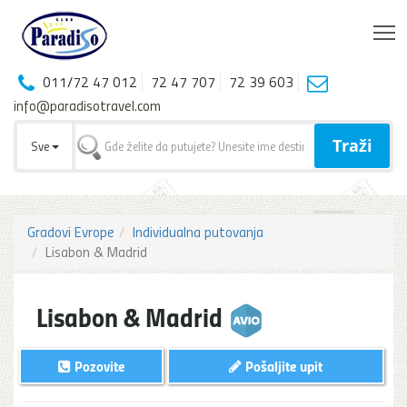
T
011/72 47 012
72 47 707
72 39 603
info@paradisotravel.com
Traži
Sve
Gradovi Evrope
Individualna putovanja
Lisabon & Madrid
Lisabon & Madrid
Pozovite
Pošaljite upit