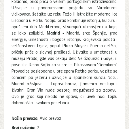
kolačima, priča priču o velikim portugalskim istraživačima.
Uživajte u panoramskom pogledu sa Miradouros
vidikovaca, šetajte uz reku Težo ili istražite moderno lice
Lisabona u Parku Nacija. Grad kombinuje istoriju, kulturu i
opušteni duh Mediterana, stvarajući atmosferu u kojoj
Madrid -
se lako zaljubiti.
Madrid, srce Španije, grad
energije, umetnosti i bogate istorije. Kraljevska palata i
veličanstveni trgovi, poput Plaza Mayor i Puerta del Sol,
pričaju priče o slavnoj prošlosti. Uživajte u umetnosti u
muzeju Prado, gde vas čekaju dela Velázqueza i Goye, ili
posetite Reina Sofía za susret s Pikassovom "Gernikom".
Provedite poslepodne u prelepom Retiro parku, vozite se
čamcem po jezeru i uživajte u španskom suncu. Noću,
Madrid oživljava – tapasi barovi, flamenco nastupi i
živahni Gran Vía nude bezbroj mogućnosti za zabavu.
Ovo je grad koji nikada ne spava, ali uvek nudi toplu
dobrodošlicu svakom posetiocu.
Način prevoza:
Avio prevoz
Broj noćenja:
7