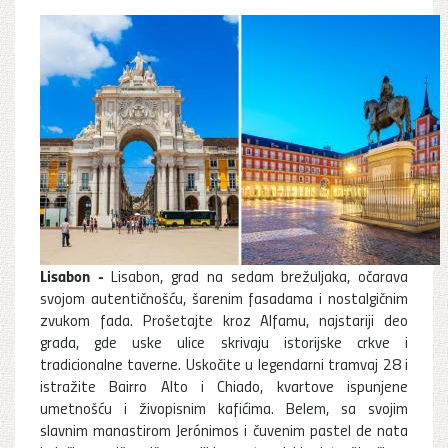
Lisabon -
Lisabon, grad na sedam brežuljaka, očarava
svojom autentičnošću, šarenim fasadama i nostalgičnim
zvukom fada. Prošetajte kroz Alfamu, najstariji deo
grada, gde uske ulice skrivaju istorijske crkve i
tradicionalne taverne. Uskočite u legendarni tramvaj 28 i
istražite Bairro Alto i Chiado, kvartove ispunjene
umetnošću i živopisnim kafićima. Belem, sa svojim
slavnim manastirom Jerónimos i čuvenim pastel de nata