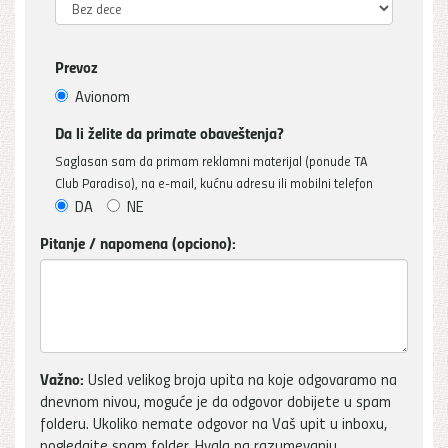
Prevoz
Avionom
Da li želite da primate obaveštenja?
Saglasan sam da primam reklamni materijal (ponude TA
Club Paradiso), na e-mail, kućnu adresu ili mobilni telefon
DA
NE
Pitanje / napomena (opciono):
Važno:
Usled velikog broja upita na koje odgovaramo na
dnevnom nivou, moguće je da odgovor dobijete u spam
folderu. Ukoliko nemate odgovor na Vaš upit u inboxu,
pogledajte spam folder. Hvala na razumevanju.