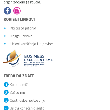
organizacijom festivala...
KORISNI LINKOVI
Najčešća pitanja
Knjiga utisaka
Uslovi korišćenja i kupovine
TREBA DA ZNATE
1
Ko smo mi?
2
Zašto mi?
3
Opšti uslovi putovanja
4
Uslovi korišćenja sajta