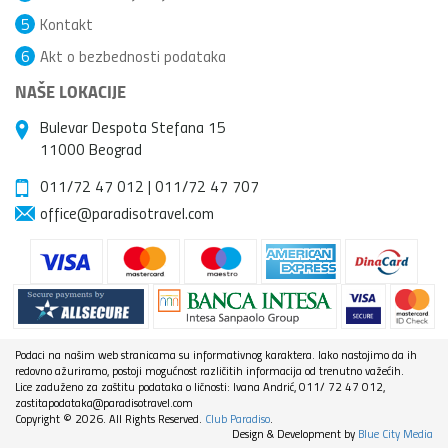
5
Kontakt
6
Akt o bezbednosti podataka
NAŠE LOKACIJE
Bulevar Despota Stefana 15
11000 Beograd
011/72 47 012
|
011/72 47 707
office@paradisotravel.com
Podaci na našim web stranicama su informativnog karaktera. Iako nastojimo da ih
redovno ažuriramo, postoji mogućnost različitih informacija od trenutno važećih.
Lice zaduženo za zaštitu podataka o ličnosti: Ivana Andrić, 011/ 72 47 012,
zastitapodataka@paradisotravel.com
Copyright © 2026. All Rights Reserved.
Club Paradiso
.
Design & Development by
Blue City Media