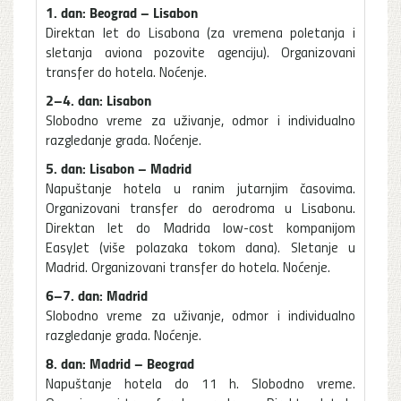
1. dan: Beograd – Lisabon
Direktan let do Lisabona (za vremena poletanja i
sletanja aviona pozovite agenciju). Organizovani
transfer do hotela. Noćenje.
2–4. dan: Lisabon
Slobodno vreme za uživanje, odmor i individualno
razgledanje grada. Noćenje.
5. dan: Lisabon – Madrid
Napuštanje hotela u ranim jutarnjim časovima.
Organizovani transfer do aerodroma u Lisabonu.
Direktan let do Madrida low-cost kompanijom
EasyJet (više polazaka tokom dana). Sletanje u
Madrid. Organizovani transfer do hotela. Noćenje.
6–7. dan: Madrid
Slobodno vreme za uživanje, odmor i individualno
razgledanje grada. Noćenje.
8. dan: Madrid – Beograd
Napuštanje hotela do 11 h. Slobodno vreme.