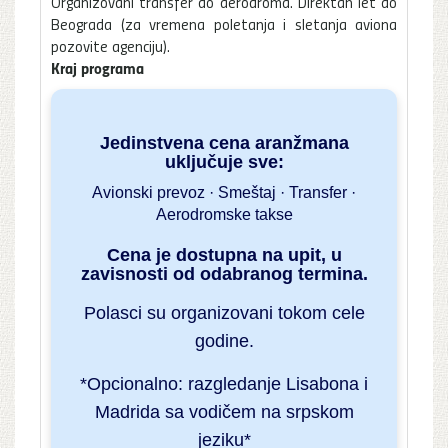
Organizovani transfer do aerodroma. Direktan let do
Beograda (za vremena poletanja i sletanja aviona
pozovite agenciju).
Kraj programa
Jedinstvena cena aranžmana
uključuje sve:
Avionski prevoz · Smeštaj · Transfer ·
Aerodromske takse
Cena je dostupna na upit, u
zavisnosti od odabranog termina.
Polasci su organizovani tokom cele
godine.
*Opcionalno: razgledanje Lisabona i
Madrida sa vodičem na srpskom
jeziku*