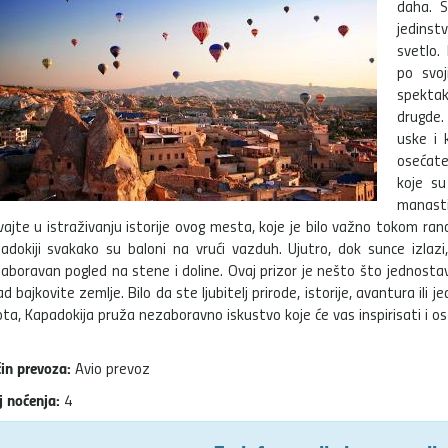
daha. S
jedins
svetlo.
po svoj
spekt
drugde.
uske i 
osećate
koje su
manasti
vajte u istraživanju istorije ovog mesta, koje je bilo važno tokom ran
adokiji svakako su baloni na vrući vazduh. Ujutro, dok sunce izlazi
aboravan pogled na stene i doline. Ovaj prizor je nešto što jednost
ad bajkovite zemlje. Bilo da ste ljubitelj prirode, istorije, avantura 
ota, Kapadokija pruža nezaboravno iskustvo koje će vas inspirisati i 
in prevoza:
Avio prevoz
j noćenja:
4