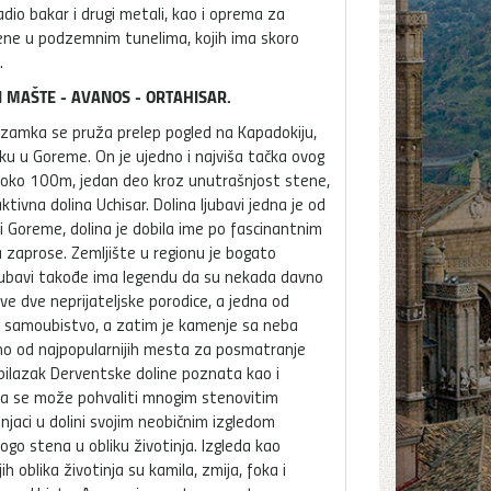
dio bakar i drugi metali, kao i oprema za
ađene u podzemnim tunelima, kojih ima skoro
.
 I MAŠTE - AVANOS - ORTAHISAR.
ar zamka se pruža prelep pogled na Kapadokiju,
sku u Goreme. On je ujedno i najviša tačka ovog
 oko 100m, jedan deo kroz unutrašnjost stene,
ktivna dolina Uchisar. Dolina ljubavi jedna je od
i Goreme, dolina je dobila ime po fascinantnim
a zaprose. Zemljište u regionu je bogato
 ljubavi takođe ima legendu da su nekada davno
ve dve neprijateljske porodice, a jedna od
 je samoubistvo, a zatim je kamenje sa neba
dno od najpopularnijih mesta za posmatranje
 Obilazak Derventske doline poznata kao i
ina se može pohvaliti mnogim stenovitim
jaci u dolini svojim neobičnim izgledom
ogo stena u obliku životinja. Izgleda kao
jih oblika životinja su kamila, zmija, foka i