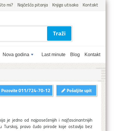
što mi?
Najčešća pitanja
Knjiga utisaka
Kontakt
Traži
Nova godina
Last minute
Blog
Kontakt
Pozovite
011/724-70-12
Pošaljite upit
ija je jedno od najposećenijih i najfascinantnijih
 Turskoj, pravo čudo prirode koje ostavlja bez