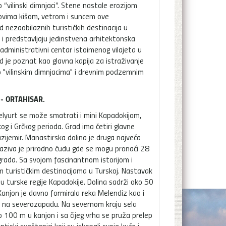
 “vilinski dimnjaci”. Stene nastale erozijom
kovima kišom, vetrom i suncem ove
 nezaobilaznih turističkih destinacija u
e i predstavljaju jedinstvena arhitektonska
administrativni centar istoimenog vilajeta u
d je poznat kao glavna kapija za istraživanje
 po "vilinskim dimnjacima" i drevnim podzemnim
 - ORTAHISAR.
zelyurt se može smatrati i mini Kapadokijom,
g i Grčkog perioda. Grad ima četiri glavne
zijemir. Manastirska dolina je druga najveća
 naziva je prirodno čudu gde se mogu pronaći 28
rada. Sa svojom fascinantnom istorijom i
m turističkim destinacijama u Turskoj. Nastavak
 turske regije Kapadokije. Dolina sadrži oko 50
 Kanjon je davno formirala reka Melendiz kao i
me na severozapadu. Na severnom kraju sela
 100 m u kanjon i sa čijeg vrha se pruža prelep