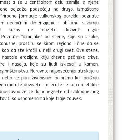
mestila se u centralnom delu zemlje, a njene
tvene pejzaže podsećaju na drugo, izmaštano
 Prirodne formacije vulkanskog porekla, poznate
im neobičnim dimenzijama i oblicima, stvaraju
akl kakav ne možete doživeti nigde
 Poznate "dimnjake" od stene, koje su visoke,
konusne, prostiru se širom regiona i čine da se
 kao da ste kročili u neki drugi svet. Ove stene,
 nastale erozijom, kriju drevne pećinske crkve,
re i naselja, koje su ljudi isklesali u kamen.
og hrišćanstva. Naravno, najposećenija atrakcija u
, nebo se puni živopisnim balonima koji pružaju
avno morate doživeti – osećate se kao da lebdite
ili jednostavno želite da pobegnete od svakodnevnog
ostaviti sa uspomenama koje traje zauvek.