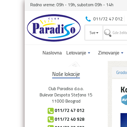
Radno vreme: 09h - 19h, subotom 09h - 14h
011/72 47 012
Sve
Naslovna
Letovanje
Zimovanje
Grado
Naše lokacije
K
Club Paradiso d.o.o.
Bulevar Despota Stefana 15
11000 Beograd
011/72 47 012
011/72 40 928