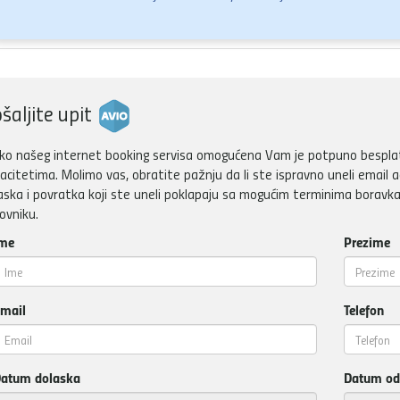
šaljite upit
ko našeg internet booking servisa omogućena Vam je potpuno besplatn
acitetima. Molimo vas, obratite pažnju da li ste ispravno uneli email a
aska i povratka koji ste uneli poklapaju sa mogućim terminima boravka
ovniku.
me
Prezime
mail
Telefon
atum dolaska
Datum od