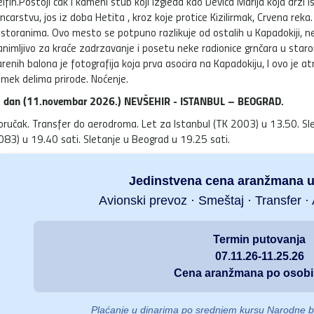
elfin.Postoji čak i kameni stub koji izgleda kao Devica Marija koja drž
ncarstvu, jos iz doba Hetita , kroz koje protice Kizilirmak, Crvena rek
estoranima. Ovo mesto se potpuno razlikuje od ostalih u Kapadokiji, n
animljivo za kraće zadrzavanje i posetu neke radionice grnčara u star
renih balona je fotografija koja prva asocira na Kapadokiju, I ovo je at
emek delima prirode. Noćenje.
. dan (11.novembar 2026.) NEVŠEHIR - ISTANBUL – BEOGRAD.
oručak. Transfer do aerodroma. Let za Istanbul (TK 2003) u 13.50. Sle
083) u 19.40 sati. Sletanje u Beograd u 19.25 sati.
Jedinstvena cena aranžmana uk
Avionski prevoz · Smeštaj · Transfer 
Termin putovanja
07.11.26-11.25.26
Cena aranžmana po osobi
Plaćanje u dinarima po srednjem kursu Narodne b