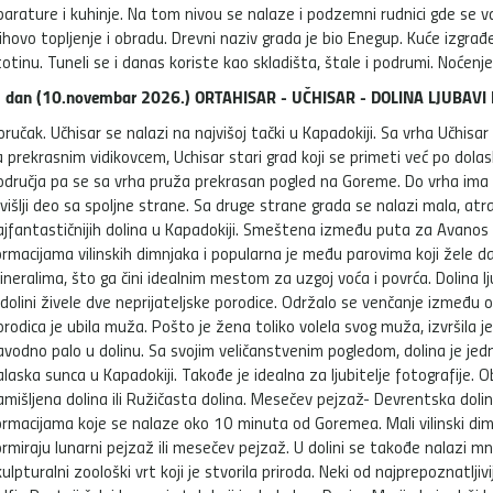
parature i kuhinje. Na tom nivou se nalaze i podzemni rudnici gde se va
jihovo topljenje i obradu. Drevni naziv grada je bio Enegup. Kuće izgr
otinu. Tuneli se i danas koriste kao skladišta, štale i podrumi. Noćenje
. dan (10.novembar 2026.) ORTAHISAR - UČHISAR - DOLINA LJUBAVI
oručak. Učhisar se nalazi na najvišoj tački u Kapadokiji. Sa vrha Učhis
a prekrasnim vidikovcem, Uchisar stari grad koji se primeti već po dola
odručja pa se sa vrha pruža prekrasan pogled na Goreme. Do vrha ima
višlji deo sa spoljne strane. Sa druge strane grada se nalazi mala, atra
ajfantastičnijih dolina u Kapadokiji. Smeštena između puta za Avanos 
ormacijama vilinskih dimnjaka i popularna je među parovima koji žele d
ineralima, što ga čini idealnim mestom za uzgoj voća i povrća. Dolina
 dolini živele dve neprijateljske porodice. Održalo se venčanje između o
orodica je ubila muža. Pošto je žena toliko volela svog muža, izvršila
avodno palo u dolinu. Sa svojim veličanstvenim pogledom, dolina je je
alaska sunca u Kapadokiji. Takođe je idealna za ljubitelje fotografije.
amišljena dolina ili Ružičasta dolina. Mesečev pejzaž- Devrentska dol
ormacijama koje se nalaze oko 10 minuta od Goremea. Mali vilinski dimn
ormiraju lunarni pejzaž ili mesečev pejzaž. U dolini se takođe nalazi mn
ulpturalni zoološki vrt koji je stvorila priroda. Neki od najprepoznatljivi