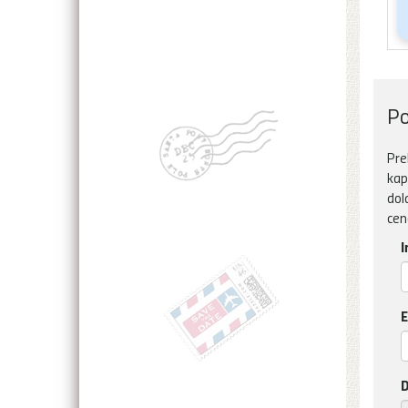
Po
Pre
kap
dol
cen
I
E
D