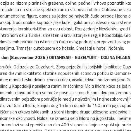
rozija sa nizom planinskih grebena, dolina, pećina i vrhova poznatih kao
ormirale su na stotine spektakularnih stubova i oblika. Oblikovane ve
onumentalne figure, danas su jedno od najvećih čuda prirode i jedna od
urskoj. Tradiconalne kapadokijske kuće i golubarnici uklesani su u sten
stvarenja karakteristična za ovu oblast. Razgledanje Nevšehira, grad i 
entralnom delu Turske, smešten u srcu istorijske regije Kapadokija. Gra
edinstvenih prirodnih i istorijskih čuda ovog područja, prepoznatljivog
aseljima. Transfer autobusom do hotela. Smeštaj u hotel. Noćenje.
. dan (8.novembar 2026.) ORTAHISAR - GUZELYURT - DOLINA IHLARA
oručak. Odlazak za Guzelyurt. Zbog pejzaža i istorijskih lokaliteta Gu
ored drevnih lokaliteta stotine napuštenih stanova potiču iz Osmansko
ačke: manastirsku dolinu, crvenu crkvu, visoku crkvu i podzemni grad Ga
olina u Kapadokiji naseljena ranim hrišćanima. Mala Ihlara kako se još
amenih crkava od kojih se može posetiti samo 6 kao i dva podzemna g
edinstvenim pejzažom područje je medju najvažnijim i najnezaboravniji
uta za Dolinu Ihlara, kanjon dug 15 km i dubok do 150 m na jugozapadu
rišćanskih crkava isklesanih u steni i brojne druge uklesane građevine.
ulkanske aktivnosti. Nalazi se između sela Ihlara na jugoistoku i Seli
hlara nalazi se stepenište sa oko 400 stepenica koje se spuštaju preko