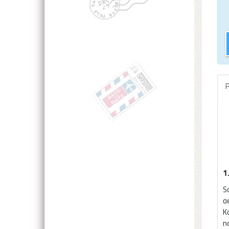
P
1
S
a
K
na