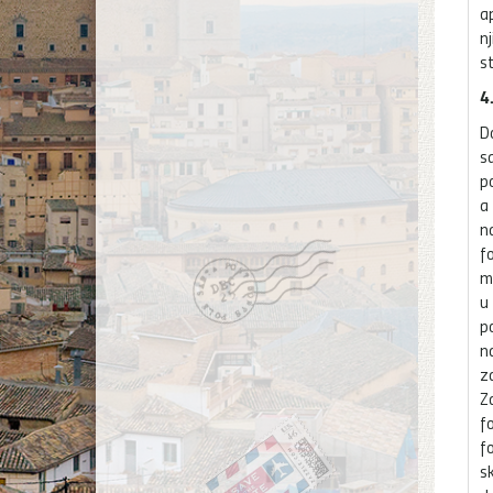
a
n
st
4
D
s
p
a 
n
f
m
u
p
n
z
Z
f
f
sk