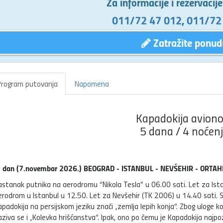
Za informacije i rezervacij
011/72 47 012
,
011/72
Zatražite ponud
rogram putovanja
Napomena
Kapadokija avion
5 dana / 4 noćen
. dan (7.novembar 2026.) BEOGRAD - ISTANBUL - NEVŠEHIR - ORTAH
astanak putnika na aerodromu “Nikola Tesla” u 06.00 sati. Let za Ist
erodrom u Istanbul u 12.50. Let za Nevšehir (TK 2006) u 14.40 sati. S
apadokija na persijskom jeziku znači „zemlja lepih konja“. Zbog uloge k
ziva se i „Kolevka hrišćanstva“. Ipak, ono po čemu je Kapadokija najpozn