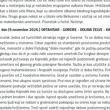
gled na lepote okoline. Od VII. veka nove ere dolinu su naseljavali Vizan
rkve u materijalu koji je nataložen erupcijama vulkana Hasan. Hrišćanske
kve u blizini sela Ihlara, koje su ukrašene slikama lokalnog kapadokijskog
toku. Druga grupa nalazi se u blizini sela Belisarma i sastoji se od crk
ao makedonska umetnost. Povratak u hotel. Noćenje.
. dan (9.novembar 2026.) ORTAHISAR - GOREME - DOLINA ZELVE - K
oručak. Jedna od turističkih atrakcija regije je Goreme. Ta se dolina 
meštenim u stenama. Crkve zajedno sa stambenim prostorima predstav
elve, manastir u dolini Pašabag “dolini monaha.” gde će pažnju posetila
zgledaju kao da ih je radio neki savremeni umetnik.Ovi troglavi dimnjaci
astavak putovanja za Kajmakli, jedan od najvećih podzemnih gradova u
ilometara od glavnog grada pokrajine Nevšehir. Služio je kao utočište za
rogona muhamedanaca i Arapskih osvajanja. Potiče iz doba Hetita. Pr
a površini od 2 kvadratna kilometra. Grad je sazidan u sistemu tunela 
tenama. Ima ukupno osam spratova. Prvi nivo je izgrađen od strane Het
ladavine područje veštačkih pećina se samo uvećalo, što je na kraju 
ivoa koliko Kajmakli ima za turiste su dostupna samo četiri sprata. N
a jednim brodom i dve apside. Ispred apside smeštena je krstionica, a
mena ljudi koji se nalaze u grobnicama poklapaju sa onima koje se nalaz
ripadala hrišćanima. Treći sprat sadrži najvažnije delove podzemnog kom