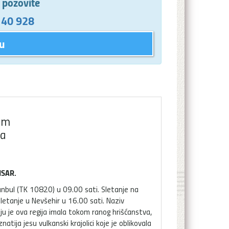
e pozovite
 40 928
u
om
ja
ISAR.
anbul (TK 10820) u 09.00 sati. Sletanje na
letanje u Nevšehir u 16.00 sati. Naziv
oju je ova regija imala tokom ranog hrišćanstva,
atija jesu vulkanski krajolici koje je oblikovala