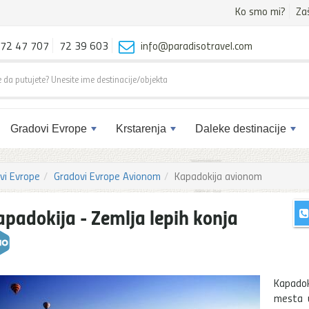
Ko smo mi?
Za
72 47 707
72 39 603
info@paradisotravel.com
Gradovi Evrope
Krstarenja
Daleke destinacije
vi Evrope
Gradovi Evrope Avionom
Kapadokija avionom
apadokija - Zemlja lepih konja
Kapadok
mesta u