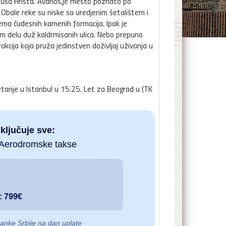
i Isusa Hrista. Avanos,je mesto poznato po
a. Obale reke su niske sa uredjenim šetalištem i
ema čudesnih kamenih formacija. Ipak je
om delu duž kaldrmisanih ulica. Nebo prepuno
rakcija koja pruža jedinstven doživljaj uživanja u
tanje u Istanbul u 15.25. Let za Beograd u (TK
ljučuje sve:
· Aerodromske takse
: 799€
anke Srbije na dan uplate