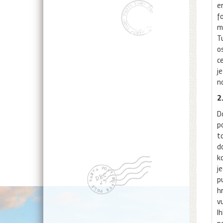
e
f
m
T
o
c
j
n
2
D
p
t
d
k
j
p
h
v
I