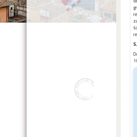
d
gr
r
z
ša
r
5
D
1