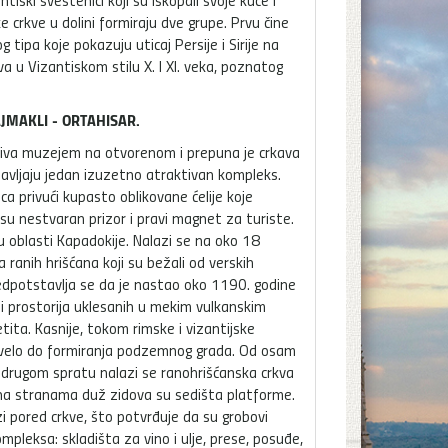
tiski sveštenici koji su iskopali svoje kuće i
 crkve u dolini formiraju dve grupe. Prvu čine
 tipa koje pokazuju uticaj Persije i Sirije na
ava u Vizantiskom stilu X. I XI. veka, poznatog
AJMAKLI - ORTAHISAR.
naziva muzejem na otvorenom i prepuna je crkava
ljaju jedan izuzetno atraktivan kompleks.
ca privući kupasto oblikovane ćelije koje
 su nestvaran prizor i pravi magnet za turiste.
 oblasti Kapadokije. Nalazi se na oko 18
 ranih hrišćana koji su bežali od verskih
edpotstavlja se da je nastao oko 1190. godine
i prostorija uklesanih u mekim vulkanskim
ita. Kasnije, tokom rimske i vizantijske
dovelo do formiranja podzemnog grada. Od osam
a drugom spratu nalazi se ranohrišćanska crkva
 na stranama duž zidova su sedišta platforme.
i pored crkve, što potvrđuje da su grobovi
pleksa: skladišta za vino i ulje, prese, posuđe,