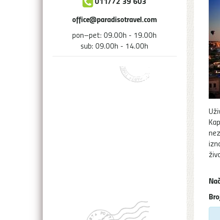
011/72 39 603
office@paradisotravel.com
pon–pet: 09.00h - 19.00h
sub: 09.00h - 14.00h
Uži
Kap
nez
izn
živ
Nač
Bro