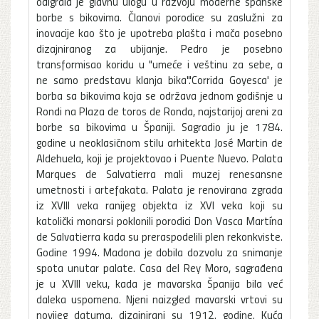
odigrala je glavnu ulogu u razvoju moderne španske
borbe s bikovima. Članovi porodice su zaslužni za
inovacije kao što je upotreba plašta i mača posebno
dizajniranog za ubijanje. Pedro je posebno
transformisao koridu u "umeće i veštinu za sebe, a
ne samo predstavu klanja bika".'Corrida Goyesca' je
borba sa bikovima koja se održava jednom godišnje u
Rondi na Plaza de toros de Ronda, najstarijoj areni za
borbe sa bikovima u Španiji. Sagradio ju je 1784.
godine u neoklasičnom stilu arhitekta José Martin de
Aldehuela, koji je projektovao i Puente Nuevo. Palata
Marques de Salvatierra mali muzej renesansne
umetnosti i artefakata. Palata je renovirana zgrada
iz XVIII veka ranijeg objekta iz XVI veka koji su
katolički monarsi poklonili porodici Don Vasca Martína
de Salvatierra kada su preraspodelili plen rekonkviste.
Godine 1994. Madona je dobila dozvolu za snimanje
spota unutar palate. Casa del Rey Moro, sagrađena
je u XVIII veku, kada je mavarska Španija bila već
daleka uspomena. Njeni naizgled mavarski vrtovi su
novijeg datuma, dizajnirani su 1912. godine. Kuća