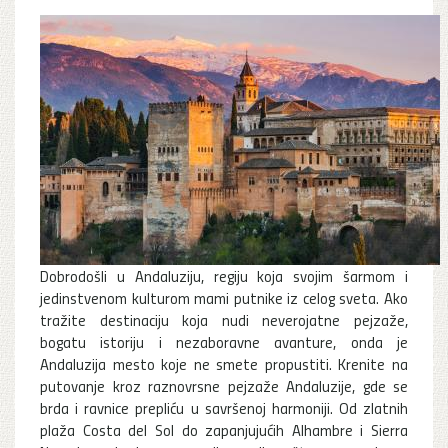
Dobrodošli u Andaluziju, regiju koja svojim šarmom i
jedinstvenom kulturom mami putnike iz celog sveta. Ako
tražite destinaciju koja nudi neverojatne pejzaže,
bogatu istoriju i nezaboravne avanture, onda je
Andaluzija mesto koje ne smete propustiti. Krenite na
putovanje kroz raznovrsne pejzaže Andaluzije, gde se
brda i ravnice prepliću u savršenoj harmoniji. Od zlatnih
plaža Costa del Sol do zapanjujućih Alhambre i Sierra