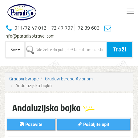
T
011/72 47 012
72 47 707
72 39 603
info@paradisotravel.com
Traži
Sve
Gradovi Evrope
Gradovi Evrope Avionom
Andaluzijska bajka
Andaluzijska bajka
Pozovite
Pošaljite upit