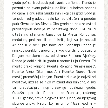
grada pešice. Nastavak putovanja za Rondu. Ronda je
poznata po svom položaju na litici i dubokom ponoru
na čijem je dnu reka Guadalevín i koji deli grad. Sada je
to jedan od gradova i sela koji su uključeni u prirodni
park Sierra de las Nieves. Oko grada se nalaze ostaci
praistorijskih naselja iz neolitskog doba, uključujući
crteže na stenama Cueva de la Pileta. Rondu su,
međutim, prvi naselili rani Kelti, koji su je nazvali
Arunda u VI veku pre nove ere. Sadašnja Ronda je
rimskog porekla, osnovana je kao utvrđena postaja u
Drugom punskom ratu, od strane Scipiona Afričkog.
Ronda je dobila titulu grada u vreme Julija Cezara. Tri
mosta preko kanjona Puente Romano "Rimski most",
Puente Viejo "Stari most", i Puente Nuevo "Novi
most", premošćuju kanjon. Puente Nuevo je najviši od
mostova, uzdiže se 120 m iznad dna kanjona, a sva
tri predstavljaju najimpresivnija obeležja grada.
Ovdašnja porodica Romero - od Francisca, rođenog
1698. godine, preko njegovog sina Juana, do njegovog
slavnog unuka Pedra, koji je umro 1839. godine -