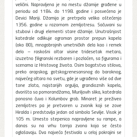
veličini. Napravljena je na mestu džamije građene u
periodu od 1184. do 1198. godine i posvećena je
Devici Mariji. Džamija je pretrpela velika oštećenja
1356. godine u razornom zemljotresu. Sačuvani su
stubovi i drugi elementi stare džamije. Unutrašnjost
katedrale odlikuje ogroman prostor prepun kapela
(oko 80), mnogobrojnih umetničkih dela kao i remek
delo – raskošni oltar visine tridesetak metara,
izuzetno filigranski rezbaren i pozlaćen, sa figurama i
scenama iz Hristovog života. Osim bogatstva stilova,
preko arapskog, gotskog,renesansnog do baroknog,
najvećeg oltara na svetu, gde je ugrađeno više od dve
tone zlata, najstarijih orgulja, grandioznih kapela,
dvorišta sa pomorandžama, Muriljovih slika, katedrala
ponosno čuva i Kolumbov grob. Minaret je preživeo
zemljotres pa je pretvoren u zvonik koji se zove
Hiralda i predstavlja jedan od simbola Sevilje. Visok je
105 m. Umesto stepenica napravljene su rampe, a
danas su na vrhu tornja zvona koja se često
oglašavaju. Dva najveća festivala u celoj pokrajini se