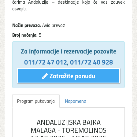
čarima Andaluzije – destinacije koja će vas zauvek
osvojiti.
Način prevoza:
Avio prevoz
Broj noćenja:
5
Za informacije i rezervacije pozovite
011/72 47 012
,
011/72 40 928
Zatražite ponudu
Program putovanja
Napomena
ANDALUZIJSKA BAJKA
MALAGA - TOREMOLINOS