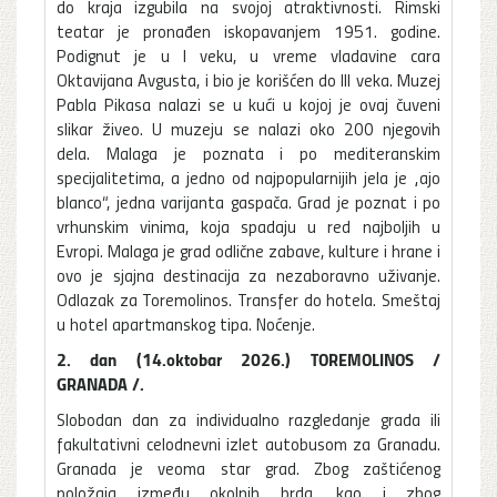
do kraja izgubila na svojoj atraktivnosti. Rimski
teatar je pronađen iskopavanjem 1951. godine.
Podignut je u I veku, u vreme vladavine cara
Oktavijana Avgusta, i bio je korišćen do III veka. Muzej
Pabla Pikasa nalazi se u kući u kojoj je ovaj čuveni
slikar živeo. U muzeju se nalazi oko 200 njegovih
dela. Malaga je poznata i po mediteranskim
specijalitetima, a jedno od najpopularnijih jela je „ajo
blanco“, jedna varijanta gaspača. Grad je poznat i po
vrhunskim vinima, koja spadaju u red najboljih u
Evropi. Malaga je grad odlične zabave, kulture i hrane i
ovo je sjajna destinacija za nezaboravno uživanje.
Odlazak za Toremolinos. Transfer do hotela. Smeštaj
u hotel apartmanskog tipa. Noćenje.
2. dan (14.oktobar 2026.) TOREMOLINOS /
GRANADA /.
Slobodan dan za individualno razgledanje grada ili
fakultativni celodnevni izlet autobusom za Granadu.
Granada je veoma star grad. Zbog zaštićenog
položaja između okolnih brda, kao i zbog