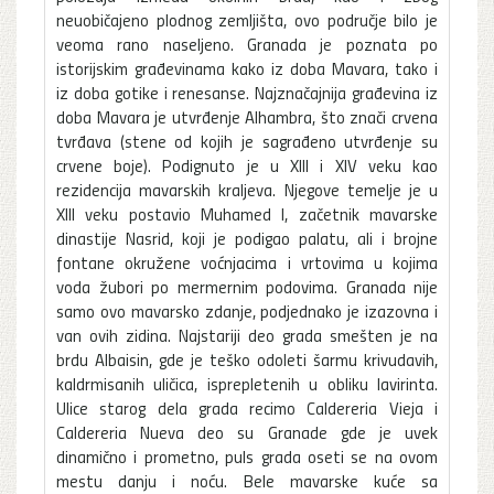
neuobičajeno plodnog zemljišta, ovo područje bilo je
veoma rano naseljeno. Granada je poznata po
istorijskim građevinama kako iz doba Mavara, tako i
iz doba gotike i renesanse. Najznačajnija građevina iz
doba Mavara je utvrđenje Alhambra, što znači crvena
tvrđava (stene od kojih je sagrađeno utvrđenje su
crvene boje). Podignuto je u XIII i XIV veku kao
rezidencija mavarskih kraljeva. Njegove temelje je u
XIII veku postavio Muhamed I, začetnik mavarske
dinastije Nasrid, koji je podigao palatu, ali i brojne
fontane okružene voćnjacima i vrtovima u kojima
voda žubori po mermernim podovima. Granada nije
samo ovo mavarsko zdanje, podjednako je izazovna i
van ovih zidina. Najstariji deo grada smešten je na
brdu Albaisin, gde je teško odoleti šarmu krivudavih,
kaldrmisanih uličica, isprepletenih u obliku lavirinta.
Ulice starog dela grada recimo Caldereria Vieja i
Caldereria Nueva deo su Granade gde je uvek
dinamično i prometno, puls grada oseti se na ovom
mestu danju i noću. Bele mavarske kuće sa