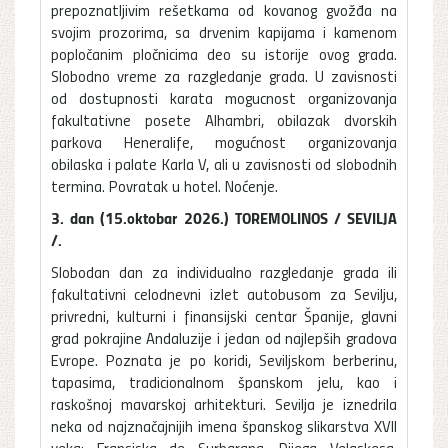
prepoznatljivim rešetkama od kovanog gvožđa na
svojim prozorima, sa drvenim kapijama i kamenom
popločanim pločnicima deo su istorije ovog grada.
Slobodno vreme za razgledanje grada. U zavisnosti
od dostupnosti karata mogucnost organizovanja
fakultativne posete Alhambri, obilazak dvorskih
parkova Heneralife, mogućnost organizovanja
obilaska i palate Karla V, ali u zavisnosti od slobodnih
termina. Povratak u hotel. Noćenje.
3. dan (15.oktobar 2026.) TOREMOLINOS / SEVILJA
/.
Slobodan dan za individualno razgledanje grada ili
fakultativni celodnevni izlet autobusom za Sevilju,
privredni, kulturni i finansijski centar Španije, glavni
grad pokrajine Andaluzije i jedan od najlepših gradova
Evrope. Poznata je po koridi, Seviljskom berberinu,
tapasima, tradicionalnom španskom jelu, kao i
raskošnoj mavarskoj arhitekturi. Sevilja je iznedrila
neka od najznačajnijih imena španskog slikarstva XVII
veka: Fransiska de Surbarana, Dijega Velaskesa,