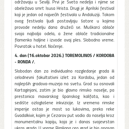
održavaju u Sevilji. Prvi je Sveta nedelja i njime se
obeležava smrt Isusa Hrista. Drugi je Aprilski festival
koji je jedan od najvećih festivala u Andaluziji. Tokom
ovog festivala ljudi postavljaju šatore u kojima
provode nedelju dana družeći se. Muškarci oblače
svoja najbolja odela, a žene oblače tradicionalne
flamenko haljine i izvode ovaj ples. Slobodno vreme.
Povratak u hotel. Noćenje.
4. dan (16.oktobar 2026.) TOREMOLINOS / KORDOBA
- RONDA /.
Slobodan dan za individualno razgledanje grada ili
celodnevni fakultativni izlet za Kordobu, jedan od
najlepših gradova-muzeja na svetu. Grad su osnovali
Kartaginjani, zatim je bio glavno rimsko naselje, pa
prestonica mavarskog španskog kalifata, kao i
sedište ozloglašene inkvizicije. Iz vremena rimske
imperije ostao je most sa lukovima, preko reke
Gvadalkivir, kojim je Cezarov put vodio do naselja kroz
monumentalnu kapiju, koja je i danas svojevrstan
ukras grada. U vreme Rimljana ceo grad je bio opasan