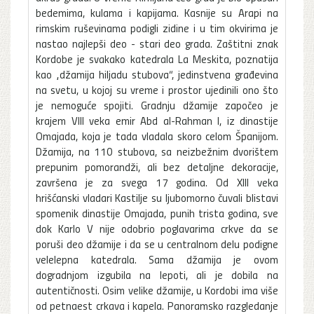
bedemima, kulama i kapijama. Kasnije su Arapi na
rimskim ruševinama podigli zidine i u tim okvirima je
nastao najlepši deo - stari deo grada. Zaštitni znak
Kordobe je svakako katedrala La Meskita, poznatija
kao „džamija hiljadu stubova“, jedinstvena građevina
na svetu, u kojoj su vreme i prostor ujedinili ono što
je nemoguće spojiti. Gradnju džamije započeo je
krajem VIII veka emir Abd al-Rahman I, iz dinastije
Omajada, koja je tada vladala skoro celom Španijom.
Džamija, na 110 stubova, sa neizbežnim dvorištem
prepunim pomorandži, ali bez detaljne dekoracije,
završena je za svega 17 godina. Od XIII veka
hrišćanski vladari Kastilje su ljubomorno čuvali blistavi
spomenik dinastije Omajada, punih trista godina, sve
dok Karlo V nije odobrio poglavarima crkve da se
poruši deo džamije i da se u centralnom delu podigne
velelepna katedrala. Sama džamija je ovom
dogradnjom izgubila na lepoti, ali je dobila na
autentičnosti. Osim velike džamije, u Kordobi ima više
od petnaest crkava i kapela. Panoramsko razgledanje