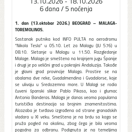
13.10.2026 - 18.10.2026
6 dana / 5 noćenja
1. dan (13.oktobar 2026.) BEOGRAD – MALAGA-
TOREMOLINOS.
Sastanak putnika kod INFO PULTA na aerodromu
“Nikola Tesla” u 05.10. Let za Malagu (JU 576) u
08.10. Sletanje u Malagu u 11.50. Razgledanje
Malage. Malaga je smeštena na krajnjem jugu Španije
i drugi je po veličini grad u pokrajini Andaluzija. Takođe
je glavni grad provincije Malaga. Prostire se na
obalama dve reke, Gvadalmendina i Gvadalorse, koje
se ulivaju u Sredozemno more. U Malagi se rodio
čuveni španski slikar Pablo Pikaso, kao i glumac
Antonio Banderas. Malaga je danas veoma popularna
turistička destinacija sa brojnim znamenitostima.
Alcazaba je tvrđava izgrađena od strane granadskih
vladara u XI veku. Smeštena je na brdu sa koga se
pruža pogled na okolinu, zbog čega je bila veoma
pogodna za odbranu. Podignuta je na temeljima