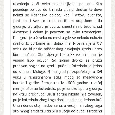
utvrđenja iz VIII veka, a zanimljiva je po tome što
poseduje po dva do tri reda zidina. Unutar tvrđave
nalazi se Nasridska palata, kao i vrtovi, dvorišta,
fontana, i sve to u autentičnom arapskom stilu
gradnje. Gibralfaro je dvorac smešten na brdu iznad
Alcazabe i delom je povezan sa ovim utvrđenjem.
Podignut je u X veku na mestu gde se nekada nalazio
svetionik, po kome je i dobio ime. Proširen je u XIV
veku, da bi posle hrišćanskog osvajanja grada ubrzo
bio napušten. Obnovljen je tek u XX veku i danas je
veoma lepo očuvan. Sa zidina dvorca se pruža
predivan pogled na grad i pučinu. Katedrala je jedan
od simbola Malage. Njena gradnja započela je u XVI
veku u renesansnom stilu, mada sa mešavinom
baroka i gotike. Zemljotres iz 1680. godine u većoj
meri je oštetio katedralu, pa je ionako spora gradnja,
na kraju prekinuta. Drugi toranj nikada nije završen,
pa je katedrala zbog toga dobila nadimak „Jednoruka“.
Ona i danas stoji nedovršena, u većoj meri zbog toga
što mnogi smatraju da bi u slučaju da bude izgrađena