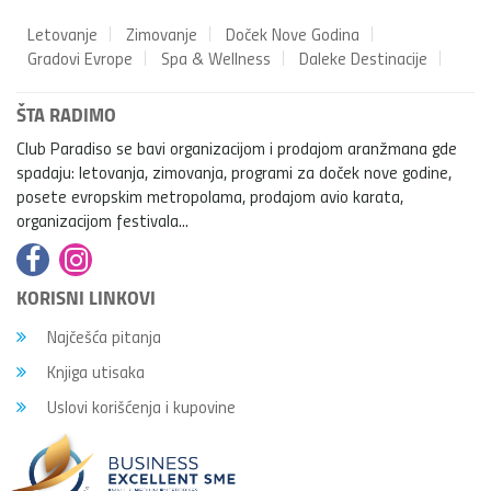
Letovanje
Zimovanje
Doček Nove Godina
Gradovi Evrope
Spa & Wellness
Daleke Destinacije
ŠTA RADIMO
Club Paradiso se bavi organizacijom i prodajom aranžmana gde
spadaju: letovanja, zimovanja, programi za doček nove godine,
posete evropskim metropolama, prodajom avio karata,
organizacijom festivala...
KORISNI LINKOVI
Najčešća pitanja
Knjiga utisaka
Uslovi korišćenja i kupovine