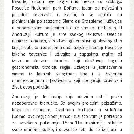
Nevade, priroda ove regije nudi nešto za svakoga.
Posetite Nacionalni park Doñana, jedan od najvažnijih
prirodnih rezervata u Evropi, ili se uputite na
planinarenje po stazama Sierra de Grazalema i uživajte
u panoramskim pogledima koji će vam oduzeti dah. U
Andaluziji, kultura je srce svakog iskustva. Osetite
ritmove flamenca, strastvenog i emotivnog plesnog stila
koji je duboko ukorenjen u andaluzijskoj tradiciji. Posetite
lokalne tavernice i uživajte u tapasima, malim, ali
izuzetno ukusnim obrocima koji odražavaju bogatu
gastronomsku tradiciju regije. Uživajte u jedinstvenim
vinima iz lokalnih vinograda, kao i u živahnim
manifestacijama i festivalima koji obogaćuju društveni
život ovog područja.
Andaluzija je destinacija koja oduzima dah i pruža
nezaboravne trenutke. Sa svojim prelepim pejzažima,
bogatom istorijom, živahnom kulturom i srdačnim
ljudima, ova regija Španije nudi sve što vam je potrebno
za savršeno putovanje. Pronađite inspiraciju, otkrijte
svoje omiljene kutke, i dozvolite sebi da se izgubite u