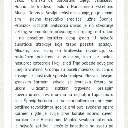
Huana de Valdesa Leala i Bartolomea Estebana
Murilja. Danas je Sevilja sedište biskupije, pa je samim
tim i glavno trgovačko središte južne Španije.
Prolazak različitih civilizacija uticao je na stvaranje
velikog, veoma dobro očuvanog istorijskog centra kao
i na poseban karakter ovog grada. U najveće
turističke atrakcije koje treba posetiti spadaju:
Alkazar, prva evropska kraljevska rezidencija sa
raskošnim palatama i vrtovima, koja se nalazi
nasuprot katedrale i koji je od Trga pobede odvojena
Lavljim vratima. Gradnju su počeli mavarski sultani, a
kasnije je nastavili španski kraljevi. Nesvakidašnjim
gradskim šarmom izdvaja se Jevrejska četvrt, sa
uskim uličicama, slatkim trgovima, prelepim
suvenirnicama, restoranima sa najboljim tapasima u
celoj Španiji, kućama sa cvetnim balkonima i prelepim
patijima (dvorištima), gde je prvi put izvedena opera
Karmen i gde je svoje prve korake načinio čuveni
barokni slikar Bartolomeo Muriljo. Seviljska katedrala
je najveća gotička i treća je katedrala na svetu po