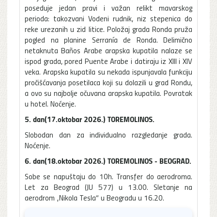
poseduje jedan pravi i važan relikt mavarskog
perioda: takozvani Vodeni rudnik, niz stepenica do
reke urezanih u zid litice. Položaj grada Ronda pruža
pogled na planine Serranía de Ronda. Delimično
netaknuta Baños Arabe arapska kupatila nalaze se
ispod grada, pored Puente Arabe i datiraju iz XIII i XIV
veka. Arapska kupatila su nekada ispunjavala funkciju
pročišćavanja posetilaca koji su dolazili u grad Rondu,
a ovo su najbolje očuvana arapska kupatila. Povratak
u hotel. Noćenje.
5. dan(17.oktobar 2026.) TOREMOLINOS.
Slobodan dan za individualno razgledanje grada.
Noćenje.
6. dan(18.oktobar 2026.) TOREMOLINOS - BEOGRAD.
Sobe se napuštaju do 10h. Transfer do aerodroma.
Let za Beograd (JU 577) u 13.00. Sletanje na
aerodrom „Nikola Tesla“ u Beogradu u 16.20.