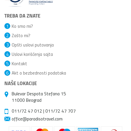
TREBA DA ZNATE
1
Ko smo mi?
2
Zašto mi?
3
Opšti uslovi putovanja
4
Uslovi korišćenja sajta
5
Kontakt
6
Akt o bezbednosti podataka
NAŠE LOKACIJE
Bulevar Despota Stefana 15
11000 Beograd
011/72 47 012
|
011/72 47 707
office@paradisotravel.com