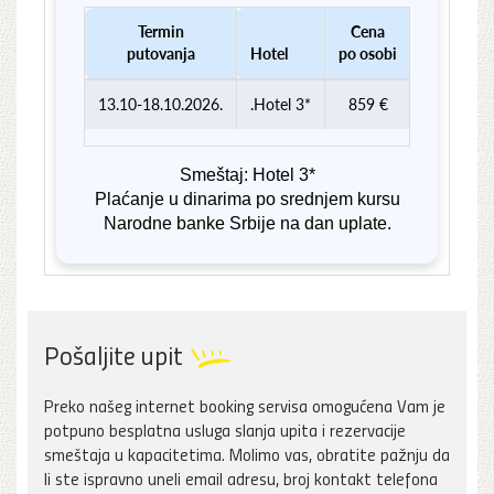
Termin
Cena
putovanja
Hotel
po osobi
13.10-18.10.2026.
.Hotel 3*
859 €
Smeštaj: Hotel 3*
Plaćanje u dinarima po srednjem kursu
Narodne banke Srbije na dan uplate.
Pošaljite upit
Preko našeg internet booking servisa omogućena Vam je
potpuno besplatna usluga slanja upita i rezervacije
smeštaja u kapacitetima. Molimo vas, obratite pažnju da
li ste ispravno uneli email adresu, broj kontakt telefona