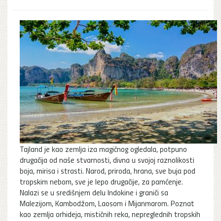
Tajland je kao zemlja iza magičnog ogledala, potpuno
drugačija od naše stvarnosti, divna u svojoj raznolikosti
boja, mirisa i strasti. Narod, priroda, hrana, sve buja pod
tropskim nebom, sve je lepo drugačije, za pamćenje.
Nalazi se u središnjem delu Indokine i graniči sa
Malezijom, Kambodžom, Laosom i Mijanmarom. Poznat
kao zemlja orhideja, mističnih reka, nepreglednih tropskih