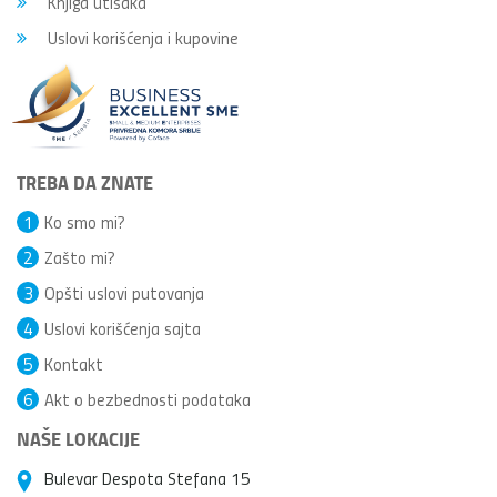
Knjiga utisaka
Uslovi korišćenja i kupovine
TREBA DA ZNATE
1
Ko smo mi?
2
Zašto mi?
3
Opšti uslovi putovanja
4
Uslovi korišćenja sajta
5
Kontakt
6
Akt o bezbednosti podataka
NAŠE LOKACIJE
Bulevar Despota Stefana 15