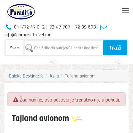
T
011/72 47 012
72 47 707
72 39 603
info@paradisotravel.com
Traži
Sve
Daleke Destinacije
Azija
Tajland avionom
Žao nam je, ovo putovanje trenutno nije u ponudi.
Tajland avionom