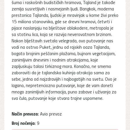
šuma i raskošnih budističkih hramova, Tajland je takođe
zemlja susretljivih i nasmejanih ljudi. Bangkok, moderna
prestonica Tajlanda, ljudski je mravinjak u kome živi preko
15 miliona stanovnika, gde se drevni hramovi, četvrti i
pijace naslanjaju na blještave oblakodere, metropola je
sa stotinu lica, koja se razvija neverovatnom brzinom.
Nakon blještavih svetala velegrada, ovo putovanje nas
vodi na ostrvo Puket, jednu od rajskih oaza Tajlanda,
bogato brojnim peščanim plažama, bujnom vegetacijom,
zanimljivim dnevnim i nodnim atrakcijama, koje
zapljuskuju talasi tirkiznog mora. Konačno, ne smemo
zaboraviti da je tajlandska kuhinja atrakcija sama za
sebe, jedna od najzdravijih i najbogatijih na svetu. Ovo je
lagano, nepretenciozno putovanje, koje de vam doneti
mnogo zanimljivih informacija, puno zabave i uživanja za
sva čula, putovanje koje stvara trajne uspomene.
Način prevoza:
Avio prevoz
Broj noćenja:
9