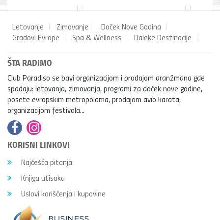
Letovanje
Zimovanje
Doček Nove Godina
Gradovi Evrope
Spa & Wellness
Daleke Destinacije
ŠTA RADIMO
Club Paradiso se bavi organizacijom i prodajom aranžmana gde
spadaju: letovanja, zimovanja, programi za doček nove godine,
posete evropskim metropolama, prodajom avio karata,
organizacijom festivala...
KORISNI LINKOVI
Najčešća pitanja
Knjiga utisaka
Uslovi korišćenja i kupovine