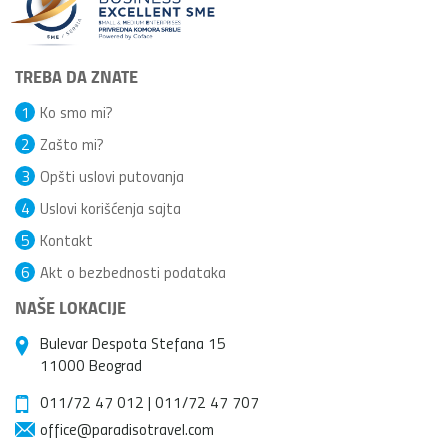
TREBA DA ZNATE
1
Ko smo mi?
2
Zašto mi?
3
Opšti uslovi putovanja
4
Uslovi korišćenja sajta
5
Kontakt
6
Akt o bezbednosti podataka
NAŠE LOKACIJE
Bulevar Despota Stefana 15
11000 Beograd
011/72 47 012
|
011/72 47 707
office@paradisotravel.com