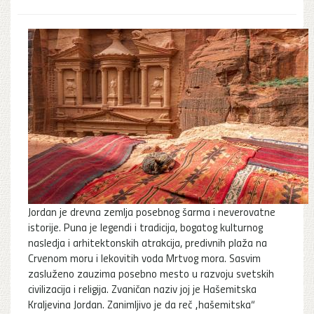
Jordan je drevna zemlja posebnog šarma i neverovatne
istorije. Puna je legendi i tradicija, bogatog kulturnog
nasledja i arhitektonskih atrakcija, predivnih plaža na
Crvenom moru i lekovitih voda Mrtvog mora. Sasvim
zasluženo zauzima posebno mesto u razvoju svetskih
civilizacija i religija. Zvaničan naziv joj je Hašemitska
Kraljevina Jordan. Zanimljivo je da reč „hašemitska“