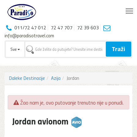
T
011/72 47 012
72 47 707
72 39 603
info@paradisotravel.com
Traži
Sve
Daleke Destinacije
Azija
Jordan
Žao nam je, ovo putovanje trenutno nije u ponudi.
Jordan avionom