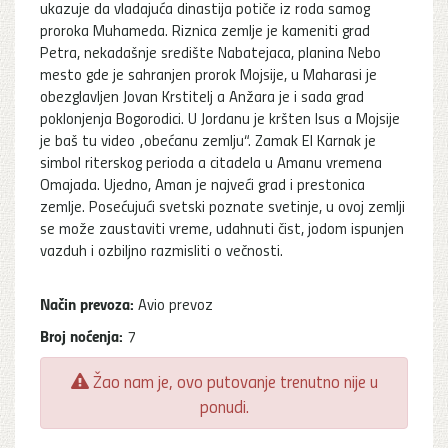
ukazuje da vladajuća dinastija potiče iz roda samog
proroka Muhameda. Riznica zemlje je kameniti grad
Petra, nekadašnje središte Nabatejaca, planina Nebo
mesto gde je sahranjen prorok Mojsije, u Maharasi je
obezglavljen Jovan Krstitelj a Anžara je i sada grad
poklonjenja Bogorodici. U Jordanu je kršten Isus a Mojsije
je baš tu video „obećanu zemlju“. Zamak El Karnak je
simbol riterskog perioda a citadela u Amanu vremena
Omajada. Ujedno, Aman je najveći grad i prestonica
zemlje. Posećujući svetski poznate svetinje, u ovoj zemlji
se može zaustaviti vreme, udahnuti čist, jodom ispunjen
vazduh i ozbiljno razmisliti o večnosti.
Način prevoza:
Avio prevoz
Broj noćenja:
7
Žao nam je, ovo putovanje trenutno nije u
ponudi.