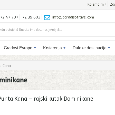
Ko smo mi?
Za
72 47 707
72 39 603
info@paradisotravel.com
Gradovi Evrope
Krstarenja
Daleke destinacije
a Cana
ominikane
unta Kana – rajski kutak Dominikane