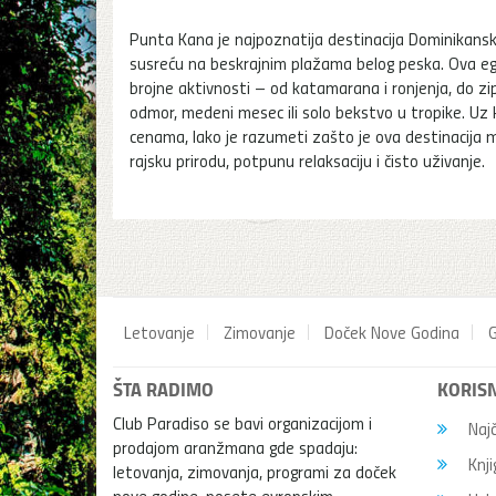
Punta Kana je najpoznatija destinacija Dominikans
susreću na beskrajnim plažama belog peska. Ova egzo
brojne aktivnosti – od katamarana i ronjenja, do zip
odmor, medeni mesec ili solo bekstvo u tropike. U
cenama, lako je razumeti zašto je ova destinacija 
rajsku prirodu, potpunu relaksaciju i čisto uživanje.
Letovanje
Zimovanje
Doček Nove Godina
G
ŠTA RADIMO
KORISN
Club Paradiso se bavi organizacijom i
Najč
prodajom aranžmana gde spadaju:
Knji
letovanja, zimovanja, programi za doček