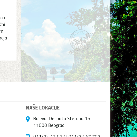
o i
čni
im
paja
NAŠE LOKACIJE
Bulevar Despota Stefana 15
11000 Beograd
011/72 47 012
|
011/72 47 707