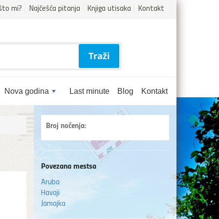
što mi?
Najčešća pitanja
Knjiga utisaka
Kontakt
Traži
Nova godina
Last minute
Blog
Kontakt
Broj noćenja:
Povezana mestsa
Aruba
Havaji
Jamajka