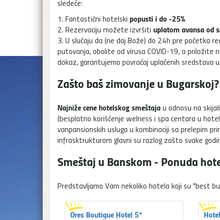
sledeće:
popusti i do -25%
1. Fantastični hotelski
uplatom avansa od 
2. Rezervaciju možete izvršiti
3. U slučaju da (ne daj Bože) do 24h pre početka rea
putovanja, obolite od virusa COVID-19, a priložite 
dokaz, garantujemo povraćaj uplaćenih sredstava u 
Zašto baš zimovanje u Bugarskoj?
Najniže cene hotelskog smeštaja
u odnosu na skijal
(besplatno korišćenje welness i spa centara u hotel
vanpansionskih usluga u kombinaciji sa prelepim pr
infrasktrukturom glavni su razlog zašto svake godin
Smeštaj u Banskom - Ponuda hot
Predstavljamo Vam nekoliko hotela koji su "best buy"
Ores Boutique Hotel 5*
Hote