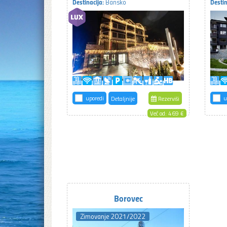
Destinacija:
Destin
Bansko
uporedi
u
Detaljnije
Rezerviši
Već od: 469 €
Borovec
Zimovanje 2021/2022