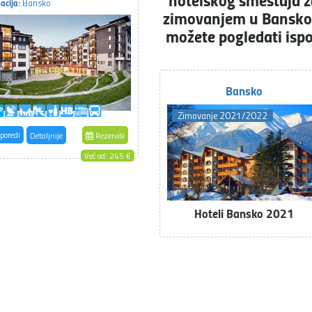
acija:
Bansko
zimovanjem u Bansk
možete pogledati isp
Bansko
Zimovanje 2021/2022
poredi
Detaljnije
Rezerviši
Već od: 245 €
Hoteli Bansko 2021