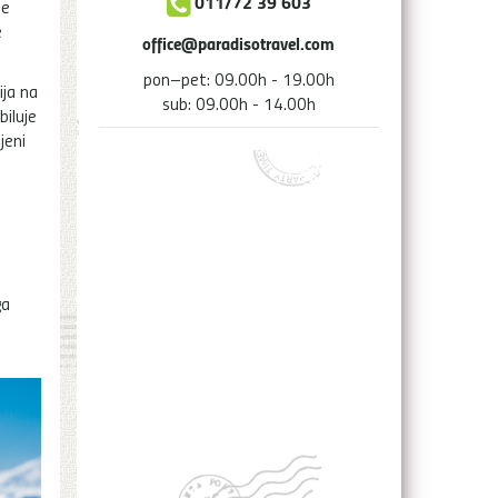
011/72 39 603
se
e
office@paradisotravel.com
pon–pet: 09.00h - 19.00h
ija na
sub: 09.00h - 14.00h
biluje
jeni
ga