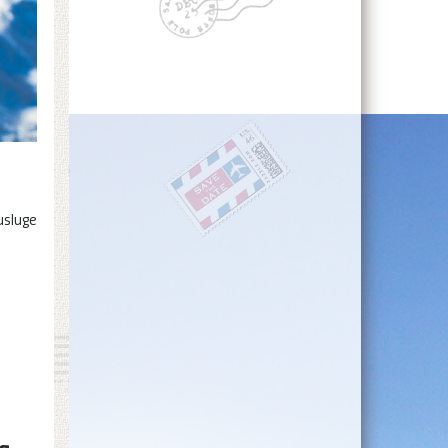
usluge
a