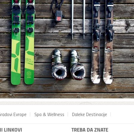
radovi Evrope
Spa & Wellness
Daleke Destinacije
I LINKOVI
TREBA DA ZNATE