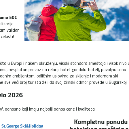
samo 50€
lizacije
nam validan
celosti!
išta u Evropi i našem okruženju, visoki standard smeštaja i visok nivo 
ima, besplatan prevoz na relaciji hotel-gondola-hotel), povoljna cena
irodnim ambijentom, odličnim uslovima za skijanje i modernom ski
e sve veći broj turista želi da svoj zimski odmor provede u Bugarskoj.
ela 2026
, odnosno koji imaju najbolji odnos cene i kvaliteta:
Kompletnu ponudu
l St.George Ski&Holiday
hotelskog smeštaja z