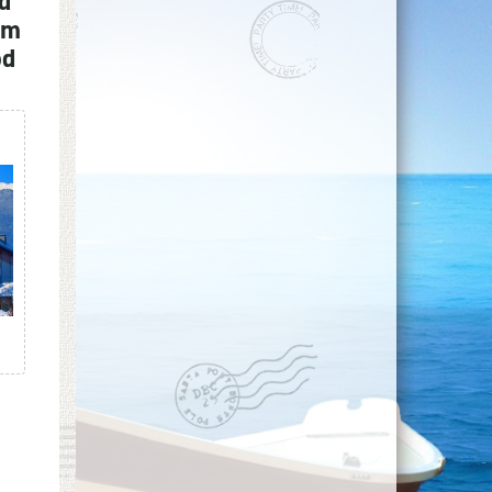
om
od