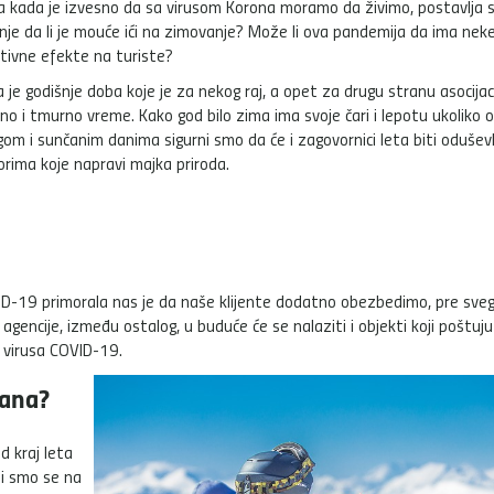
 kada je izvesno da sa virusom Korona moramo da živimo, postavlja 
nje da li je mouće ići na zimovanje? Može li ova pandemija da ima nek
tivne efekte na turiste?
 je godišnje doba koje je za nekog raj, a opet za drugu stranu asocijac
no i tmurno vreme. Kako god bilo zima ima svoje čari i lepotu ukoliko o
om i sunčanim danima sigurni smo da će i zagovornici leta biti oduševl
orima koje napravi majka priroda.
ID-19 primorala nas je da naše klijente dodatno obezbedimo, pre sve
gencije, između ostalog, u buduće će se nalaziti i objekti koji poštuju
 virusa COVID-19.
mana?
d kraj leta
ili smo se na