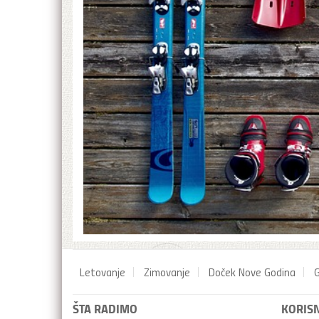
Letovanje
Zimovanje
Doček Nove Godina
G
ŠTA RADIMO
KORISN