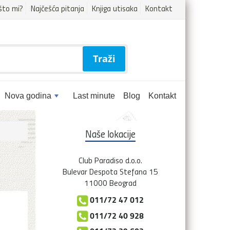
što mi?
Najčešća pitanja
Knjiga utisaka
Kontakt
Traži
Nova godina
Last minute
Blog
Kontakt
Naše lokacije
Club Paradiso d.o.o.
Bulevar Despota Stefana 15
11000 Beograd
011/72 47 012
011/72 40 928