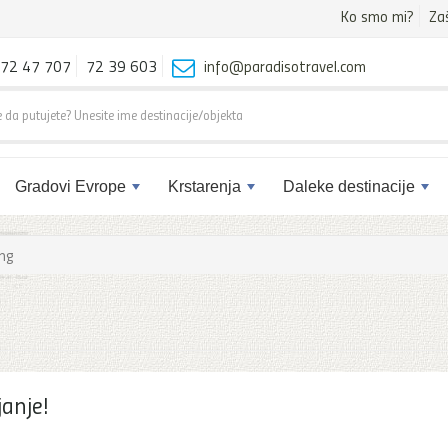
Ko smo mi?
Za
72 47 707
72 39 603
info@paradisotravel.com
Gradovi Evrope
Krstarenja
Daleke destinacije
ng
janje!