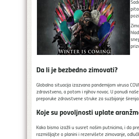
Sada
pita
pozi
Zima
hlad
sneg
priz
Da li je bezbedno zimovati?
Globalna situacija izazvana pandemijom virusa COV
zdravstveno, a potom i njihov novac. U ponudi naše a
preporuke zdravstvene struke za suzbijanje širenja
Koje su povoljnosti uplate aranž
Kako bismo izažli u susret našim putnicima, i da pre
razmišljajte o planini i rezervišete zimovanje, odluć