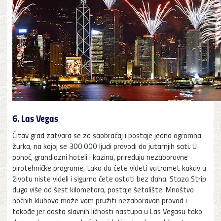
6. Las Vegas
Čitav grad zatvara se za saobraćaj i postaje jedna ogromna
žurka, na kojoj se 300.000 ljudi provodi do jutarnjih sati. U
ponoć, grandiozni hoteli i kazina, priređuju nezaboravne
pirotehničke programe, tako da ćete videti vatromet kakav u
životu niste videli i sigurno ćete ostati bez daha. Staza Strip
duga više od šest kilometara, postaje šetalište. Mnoštvo
noćnih klubova može vam pružiti nezaboravan provod i
takođe jer dosta slavnih ličnosti nastupa u Las Vegasu tako