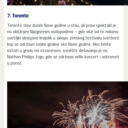
7. Toronto
Toronto slavi doček Nove godine u stilu, ali pravi spektakl je
na obližnjim Nijagarinim vodopadima – gde više od tri miliona
svetiljki obasjava krajolik u sklopu zimskog festivala svetlosti
koji se održava svake godine oko Nove godine. Ako želite
ostati u gradu na otvorenom, središte dešavanja je na
Nathan Phillips trgu, gde se održava veliki koncert i vatromet
u ponoć.