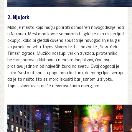
2. Njujork
Malo je mesta koja mogu parirati atmosferi novogodišnje noći
u Njujorku. Mesto na kome se mora biti, gde se oko milion ljudi
okuplja, kako bi gledali čuveno spuštanje novogodišnje kugle
sa jarbola na vrhu Tajms Skvera br.1 – poznate „New York
Times“ zgrade. Muzički nastupi velikih zvezda, pirotehnika i
bezbroj barova i klubova u neposrednoj blizini, čine ovu
proslavu jednom od najvećih žurki na svetu. Ovaj događaj je
tako čvrsto utisnut u popularnu kulturu, da mnogi ljudi veruju
da je to nešto što se mora iskusiti bar jednom u životu.
Tajms skver uvek odiše neverovatnom energijom.