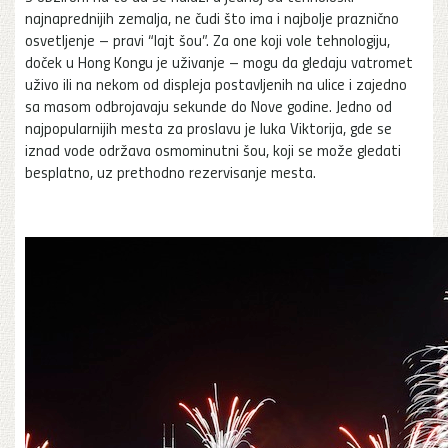
najnaprednijih zemalja, ne čudi što ima i najbolje praznično
osvetljenje – pravi “lajt šou”. Za one koji vole tehnologiju,
doček u Hong Kongu je uživanje – mogu da gledaju vatromet
uživo ili na nekom od displeja postavljenih na ulice i zajedno
sa masom odbrojavaju sekunde do Nove godine. Jedno od
najpopularnijih mesta za proslavu je luka Viktorija, gde se
iznad vode održava osmominutni šou, koji se može gledati
besplatno, uz prethodno rezervisanje mesta.