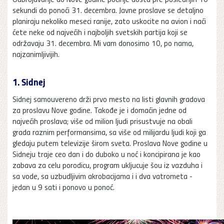
sekundi do ponoći 31. decembra. Javne proslave se detaljno
planiraju nekoliko meseci ranije, zato uskocite na avion i naći
ćete neke od najvećih i najboljih svetskih partija koji se
održavaju 31. decembra. Mi vam donosimo 10, po nama,
najzanimljivijih.
1. Sidnej
Sidnej samouvereno drži prvo mesto na listi glavnih gradova
za proslavu Nove godine. Takođe je i domaćin jedne od
najvećih proslava; više od milion ljudi prisustvuje na obali
grada raznim performansima, sa više od milijardu ljudi koji ga
gledaju putem televizije širom sveta. Proslava Nove godine u
Sidneju traje ceo dan i do duboko u noć i koncipirana je kao
zabava za celu porodicu, program ukljucuje šou iz vazduha i
sa vode, sa uzbudljivim akrobacijama i i dva vatrometa -
jedan u 9 sati i ponovo u ponoć.