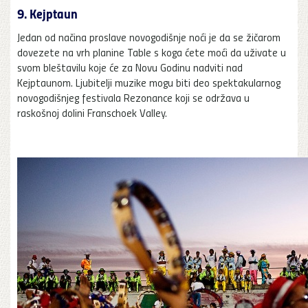
9. Kejptaun
Jedan od načina proslave novogodišnje noći je da se žičarom
dovezete na vrh planine Table s koga ćete moći da uživate u
svom bleštavilu koje će za Novu Godinu nadviti nad
Kejptaunom. Ljubitelji muzike mogu biti deo spektakularnog
novogodišnjeg festivala Rezonance koji se održava u
raskošnoj dolini Franschoek Valley.