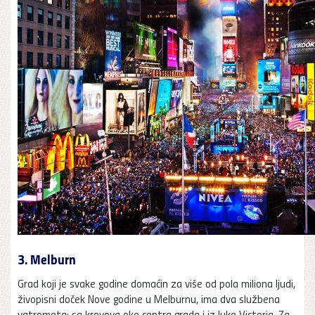
3. Melburn
Grad koji je svake godine domaćin za više od pola miliona ljudi,
živopisni doček Nove godine u Melburnu, ima dva službena
vatrometa: sa krovova oko centra grada i iz luke Victoria. Za