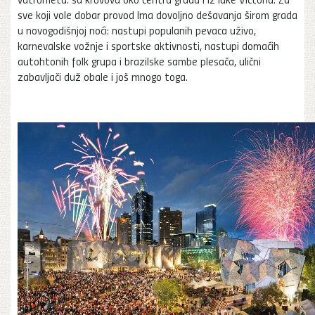
sve koji vole dobar provod Ima dovoljno dešavanja širom grada
u novogodišnjoj noći: nastupi populanih pevaca uživo,
karnevalske vožnje i sportske aktivnosti, nastupi domaćih
autohtonih folk grupa i brazilske sambe plesača, ulični
zabavljači duž obale i još mnogo toga.