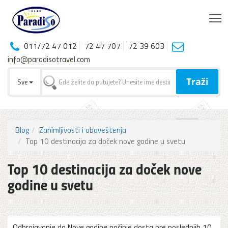
T
011/72 47 012
72 47 707
72 39 603
info@paradisotravel.com
Traži
Sve
Blog
Zanimljivosti i obaveštenja
Top 10 destinacija za doček nove godine u svetu
Top 10 destinacija za doček nove
godine u svetu
Odbrojavanje do Nove godine počinje dosta pre poslednjih 10