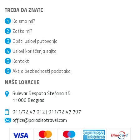
TREBA DA ZNATE
1
Ko smo mi?
2
Zašto mi?
3
Opšti uslovi putovanja
4
Uslovi korišćenja sajta
5
Kontakt
6
Akt o bezbednosti podataka
NAŠE LOKACIJE
Bulevar Despota Stefana 15
11000 Beograd
011/72 47 012
|
011/72 47 707
office@paradisotravel.com