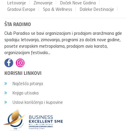
Letovanje
Zimovanje
Doček Nove Godina
Gradovi Evrope
Spa & Wellness
Daleke Destinacije
ŠTA RADIMO
Club Paradiso se bavi organizacijom i prodajom aranžmana gde
spadaju: letovanja, zimovanja, programi za doček nove godine,
posete evropskim metropolama, prodajom avio karata,
organizacijom festivala...
KORISNI LINKOVI
Najčešća pitanja
Knjiga utisaka
Uslovi korišćenja i kupovine