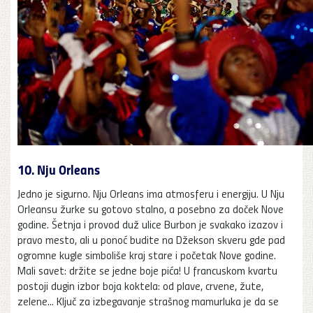
10. Nju Orleans
Jedno je sigurno. Nju Orleans ima atmosferu i energiju. U Nju
Orleansu žurke su gotovo stalno, a posebno za doček Nove
godine. Šetnja i provod duž ulice Burbon je svakako izazov i
pravo mesto, ali u ponoć budite na Džekson skveru gde pad
ogromne kugle simboliše kraj stare i početak Nove godine.
Mali savet: držite se jedne boje pića! U francuskom kvartu
postoji dugin izbor boja koktela: od plave, crvene, žute,
zelene... Ključ za izbegavanje strašnog mamurluka je da se