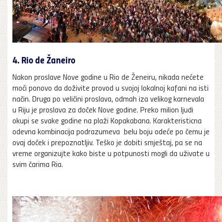
4. Rio de Žaneiro
Nakon proslave Nove godine u Rio de Ženeiru, nikada nećete
moći ponovo da doživite provod u svojoj lokalnoj kafani na isti
način. Druga po veličini proslava, odmah iza velikog karnevala
u Riju je proslava za doček Nove godine. Preko milion ljudi
okupi se svake godine na plaži Kopakabana. Karakteristicna
odevna kombinacija podrazumeva belu boju odeće po čemu je
ovaj doček i prepoznatljiv. Teško je dobiti smještaj, pa se na
vreme organizujte kako biste u potpunosti mogli da uživate u
svim čarima Ria.