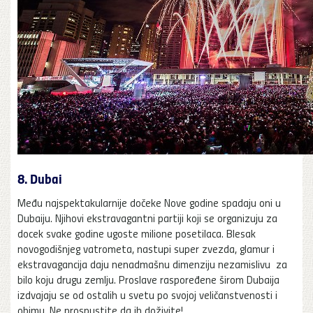
8. Dubai
Među najspektakularnije dočeke Nove godine spadaju oni u
Dubaiju. Njihovi ekstravagantni partiji koji se organizuju za
docek svake godine ugoste milione posetilaca. Blesak
novogodišnjeg vatrometa, nastupi super zvezda, glamur i
ekstravagancija daju nenadmašnu dimenziju nezamislivu za
bilo koju drugu zemlju. Proslave raspoređene širom Dubaija
izdvajaju se od ostalih u svetu po svojoj veličanstvenosti i
obimu. Ne prospustite da ih doživite!