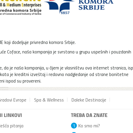
E koji dodeljuje privredna komora Srbije.
uće Coface, naša kompanija je svrstana u grupu uspešnih i pouzdanih
 da je naša kompanija, u čijem je vlasništvu ova internet stranica, isp
ikata je kreditni izveštaj i redovno nadgledanje od strane bonitetne
ni ispod su provereni.
radovi Evrope
Spa & Wellness
Daleke Destinacije
I LINKOVI
TREBA DA ZNATE
ešća pitanja
1
Ko smo mi?