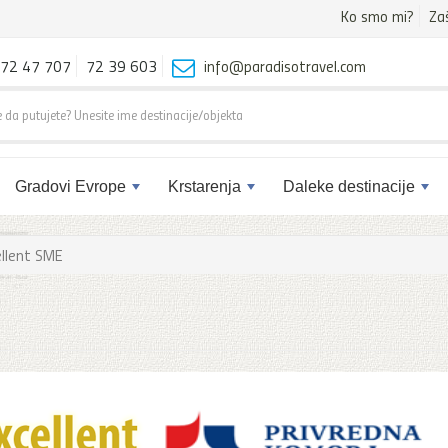
Ko smo mi?
Za
72 47 707
72 39 603
info@paradisotravel.com
Gradovi Evrope
Krstarenja
Daleke destinacije
ellent SME