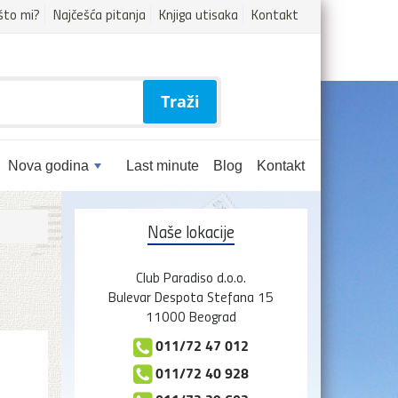
što mi?
Najčešća pitanja
Knjiga utisaka
Kontakt
Traži
Nova godina
Last minute
Blog
Kontakt
Naše lokacije
Club Paradiso d.o.o.
Bulevar Despota Stefana 15
11000 Beograd
011/72 47 012
011/72 40 928