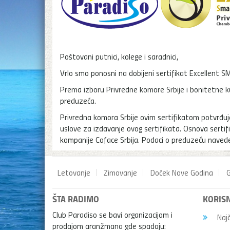
Poštovani putnici, kolege i saradnici,
Vrlo smo ponosni na dobijeni sertifikat Excellent SM
Prema izboru Privredne komore Srbije i bonitetne k
preduzeća.
Privredna komora Srbije ovim sertifikatom potvrđuje,
uslove za izdavanje ovog sertifikata. Osnova sertif
kompanije Coface Srbija. Podaci o preduzeću navede
Letovanje
Zimovanje
Doček Nove Godina
G
ŠTA RADIMO
KORISN
Club Paradiso se bavi organizacijom i
Najč
prodajom aranžmana gde spadaju: