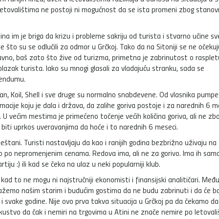
 U letovalištima ne postoji ni mogućnost da se ista promeni zbog stanov
edina im je briga da krizu i probleme sakriju od turista i stvarno učine s
e što su se odlučili za odmor u Grčkoj. Tako da na Sitoniji se ne očekuj
aravno, baš zato što žive od turizma, primetna je zabrinutost o rasplet
olazak turista. Iako su mnogi glasali za vladajuću stranku, sada se
rendumu.
an, Koil, Shell i sve druge su normalno snabdevene. Od vlasnika pumpe
macije koju je dala i država, da zalihe goriva postoje i za narednih 6 m
 U većim mestima je primećeno točenje većih količina goriva, ali ne zb
a biti uprkos uveravanjima da hoće i to narednih 6 meseci.
štani. Turisti nastavljaju da kao i ranijih godina bezbrižno uživaju na
to po nepromenjenim cenama. Redova ima, ali ne za gorivo. Ima ih sam
ju :) ili kad se čeka na ulaz u neki popularniji klub.
 kad to ne mogu ni najstručniji ekonomisti i finansijski analitičari. Međ
žemo našim starim i budućim gostima da ne budu zabrinuti i da će b
ao i svake godine. Nije ovo prva takva situacija u Grčkoj pa da čekamo da
skustvo da čak i nemiri na trgovima u Atini ne znače nemire po letovali