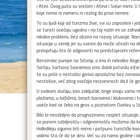
i Atini. Ovog puta su srećom i Atina i Solun mirni.
koje nema ni nameru ni razlog da pravi nemire.
To su ljudi koji od turizma žive, svi su zaposleni i j
se turisti osećaju ugodno i na taj način im se zahval
nikakvi problemi, bez obzira na razvoj situacije. N
situacije u zemlji jer su svesni da može uticati na d
preispituju šta će odgovoriti na predstojecem refe
Benzinske pumpe na Sitoniji, a ima ih nekoliko Aege
Sartiju, Sartiosa Savramisa smo dobili potvrdu infor
te su priče o nestašici goriva apsolutno bez osnova.
nestašice, već zbog osećaja neizvesnosti da li će g
U svakom slučaju, kao zaključak, brige imaju samo me
plažama, u kafićima, beach barovima i klubovima i 
uveče kad se čeka na giros u poznatom Ovelixu u Sarti
Bilo bi neozbiljno da prognoziramo rasplet situacije,
sa punom ozbiljnošću i odgovornošću možemo da ka
Halkidikiju sigurno biti mirno i potpuno turistički k
vidimo šta će da se desi. Već su za nama godine i i