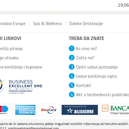
29.06
radovi Evrope
Spa & Wellness
Daleke Destinacije
I LINKOVI
TREBA DA ZNATE
ešća pitanja
1
Ko smo mi?
ga utisaka
2
Zašto mi?
vi korišćenja i kupovine
3
Opšti uslovi putovanja
4
Uslovi korišćenja sajta
5
Kontakt
6
Akt o bezbednosti podatak
jimo da ih redovno ažuriramo, postoji mogućnost različitih informacija od trenutno važećih.
7 012, zastitapodataka@paradisotravel.com