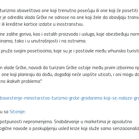
turizma obaveštava one koji trenutno posećuju ili one koji će posetiti
 je odredila vlada Grčke ne odnose na one koji žele da obavljaju trans
 ili kreditne kartice izdate u inostranstvu.
 zalihe goriva, kao i ostalih proizvoda i usluga, koje obezbeđuju nor
nama, tako i u unutrašnjosti i na ostrvima.
je pruža svojim posetiocima, koje su je i postavile među vrhunska turist
n vlade Grčke, navodi da turizam Grčke ostaje među prvim izborima nj
a one koji planiraju da dođu, događaji neće uopšte uticati, i oni mogu d
no ikakvih problema."
avestenje-ministarstva-turizma-grcke-gradanima-koji-se-nalaze-grc
ju sa
Sitonije
:
ja u potpunosti nepromenjena. Snabdevanje u marketima je apsolutno
logične navode o poskupljenju usled krize koji služe samo senzacional