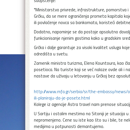
saopštenje:
"Ministarstvo privrede, infrastrukture, pomorstva i 
Grčku, da se mere ograničenja prometa kapitala koje
ili povlačenje novca sa bankomata, koristeći debitne
Dodatno, napominje se da postoje apsolutno dovoljne
funkcionisanje njenim gostima kako u gradskim sredi
Grčka i dalje garantuje za visoki kvalitet usluga ko
odredišta u svetu.
Zamenik ministra turizma, Elena Kountoura, kao čla
posetioca. Na turiste koji se već nalaze ovde ali i n
nastave da uživaju u letovanju u Grčkoj bez apsolut
http://www.mfa.gr/serbia/sr/the-embassy/news/ob
ili-planiraju-da-je-posete.html
Kolege iz agencije Astra travel nam prenose situaci
U Sartiju i ostalim mestima na Sitoniji je situaci
nepromenjeno. Cene su iste kao što su i bile, te ne
medijima u potpunosti demantujemo.