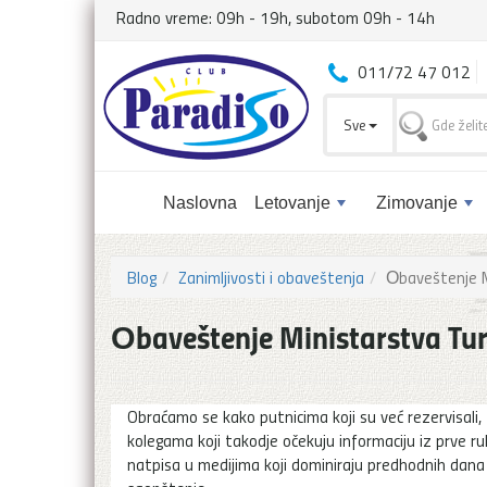
Radno vreme: 09h - 19h, subotom 09h - 14h
011/72 47 012
Sve
Naslovna
Letovanje
Zimovanje
Blog
Zanimljivosti i obaveštenja
Οbaveštenje M
Οbaveštenje Ministarstva Tu
Obraćamo se kako putnicima koji su već rezervisali, t
kolegama koji takodje očekuju informaciju iz prve r
natpisa u medijima koji dominiraju predhodnih dana