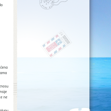
do
a
aćena
 sama
iznosu
nsije
te ne
Solunu