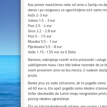
Kao primer navešćemo neke od cena u Sartiju na dan 
danas i po razgovoru sa ugostiteljima iste samo mo
Kafa 2-3 eur
Sokovi 1.5 - 3 eur
Pivo 2.5 - 4 eur
Giros 2.2 - 2.8 eur
Pica 5 - 7.5 eur
Musaka 5.5 - 7 eur
Pljeskavica 5.5 - 8 eur
Voda 1.15- 1.55 eur za 6 flaša
Naravno, nabrajanje raznih vrsta proizvoda i usluga 
uobičajenom nivou i bez bilo kakve naznake da ce b
ovom proverom cena na licu mesta. U svakom sluča
pruža.
Banke jesu za sada zatvorene, ali to pogađa samo 
od 60 eur-a, što opet pogađa samo lokalno stanovni
Grčke obezbedilo da turisti imaju neograničen pri
postoji nikakvo ograničenje.
Što se tiče bezbednosnih pitanja, ona se kao i tokom