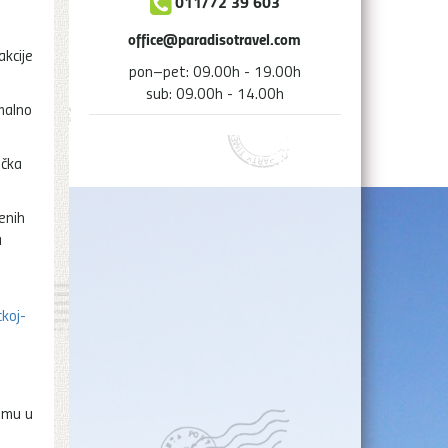
011/72 39 603
office@paradisotravel.com
akcije
pon–pet: 09.00h - 19.00h
sub: 09.00h - 14.00h
malno
ička
enih
a
koj-
izmu u