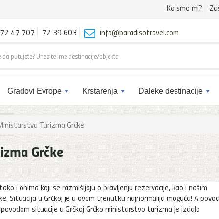
Ko smo mi?
Za
72 47 707
72 39 603
info@paradisotravel.com
Gradovi Evrope
Krstarenja
Daleke destinacije
inistarstva Turizma Grčke
rizma Grčke
ako i onima koji se razmišljaju o pravljenju rezervacije, kao i našim
uke. Situacija u Grčkoj je u ovom trenutku najnormalija moguća! A pov
 povodom situacije u Grčkoj Grčko ministarstvo turizma je izdalo