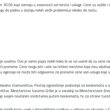
30.06 koje variraju u zavisnosti od mesta i usluge. Cene su važile i 
gu da padnu u slučaju nekih većih problema,a nikako da rastu.
je suvišno. Ovo je samo popis nekih kako bi se svi uverili da su cene n
iti promene. Cene mogu biti i više na retkim mestima koja nisu obuhv
ju agencija ne može biti odgovorna za promene cene van usluga koje
lokalno stanovništvo. Postoji ograničenje podizanja sa bankomata u 
štvo. Ministarstvo turizma Grčke je u saradnji sa Ministarstvom fina
stup svojim novčanim sredstvima putem bankomata, te za strane turis
 ranijih kriza, uvek u letovalištima razlikuju u odnosu na situaciju u 