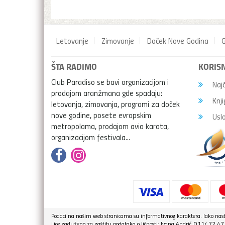
Letovanje
Zimovanje
Doček Nove Godina
G
ŠTA RADIMO
KORISN
Club Paradiso se bavi organizacijom i
Najč
prodajom aranžmana gde spadaju:
Knji
letovanja, zimovanja, programi za doček
nove godine, posete evropskim
Uslo
metropolama, prodajom avio karata,
organizacijom festivala...
Podaci na našim web stranicama su informativnog karaktera. Iako nasto
Lice zaduženo za zaštitu podataka o ličnosti: Ivana Andrić, 011/ 72 4