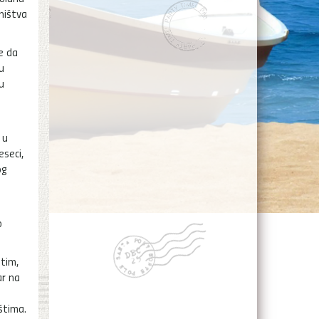
ništva
ve da
u
u
 u
eseci,
og
o
utim,
ar na
štima.