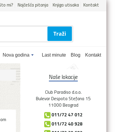
što mi?
Najčešća pitanja
Knjiga utisaka
Kontakt
Traži
Nova godina
Last minute
Blog
Kontakt
Naše lokacije
Club Paradiso d.o.o.
Bulevar Despota Stefana 15
11000 Beograd
011/72 47 012
odom
011/72 40 928