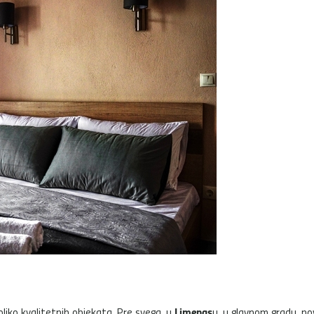
Limenas
liko kvalitetnih objekata. Pre svega, u
u, u glavnom gradu, no