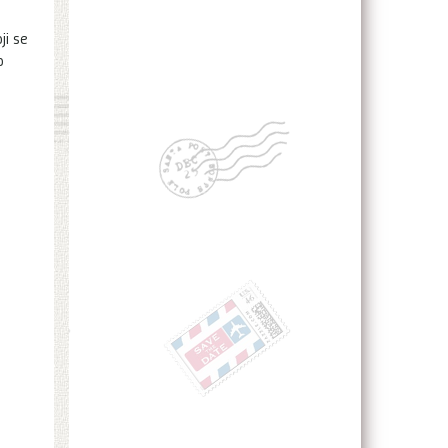
ji se
o