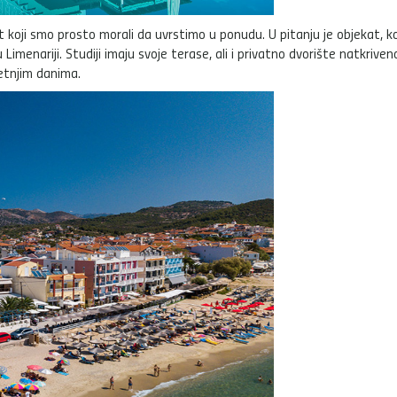
kat koji smo prosto morali da uvrstimo u ponudu. U pitanju je objekat, ko
imenariji. Studiji imaju svoje terase, ali i privatno dvorište natkriven
etnjim danima.