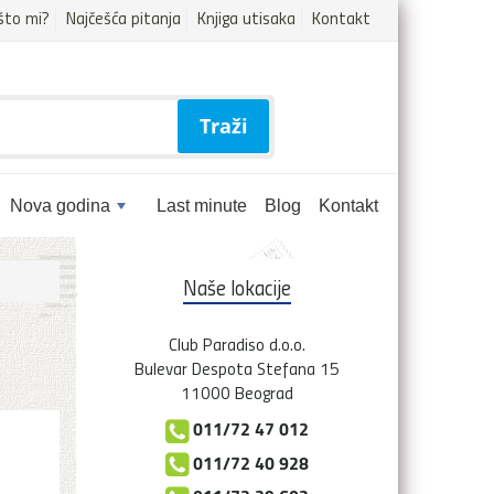
što mi?
Najčešća pitanja
Knjiga utisaka
Kontakt
Traži
Nova godina
Last minute
Blog
Kontakt
Naše lokacije
Club Paradiso d.o.o.
Bulevar Despota Stefana 15
11000 Beograd
011/72 47 012
011/72 40 928