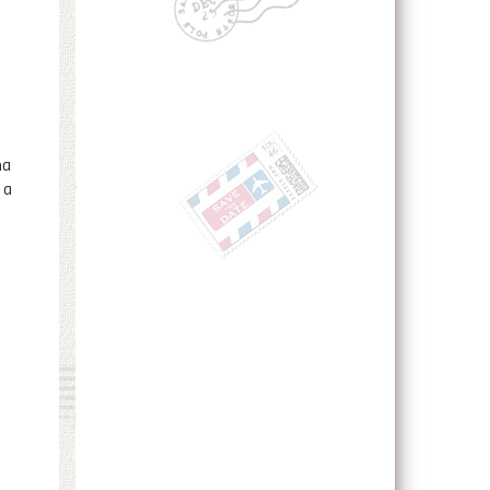
na
 a