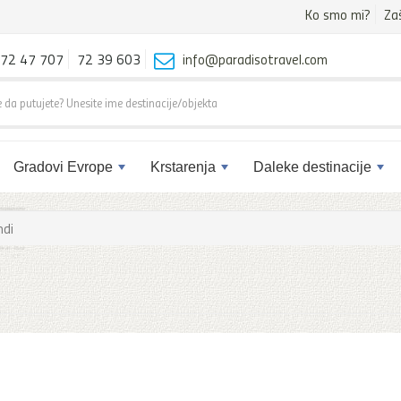
Ko smo mi?
Za
72 47 707
72 39 603
info@paradisotravel.com
Gradovi Evrope
Krstarenja
Daleke destinacije
ndi