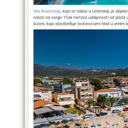
Vila Anastasija
, koja se nalazi u Limenariji, je obje
nalazi na svega 15ak metara udaljenosti od plaže u L
lozom, koja obezbeđuje božanstveni hlad u vrelim l