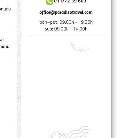
011/72 39 603
Ponudu
office@paradisotravel.com
pon–pet: 09.00h - 19.00h
sub: 09.00h - 14.00h
vo
mani
.