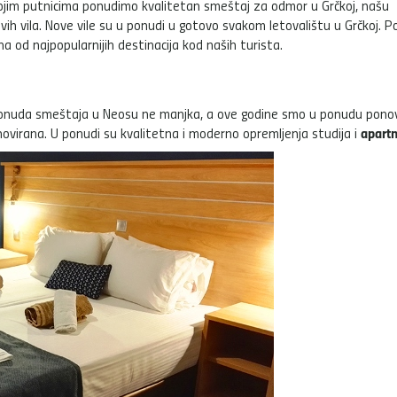
svojim putnicima ponudimo kvalitetan smeštaj za odmor u Grčkoj, našu
ih vila. Nove vile su u ponudi u gotovo svakom letovalištu u Grčkoj. 
dna od najpopularnijih destinacija kod naših turista.
onuda smeštaja u Neosu ne manjka, a ove godine smo u ponudu pono
apart
novirana. U ponudi su kvalitetna i moderno opremljenja studija i