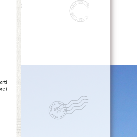
arti
re i