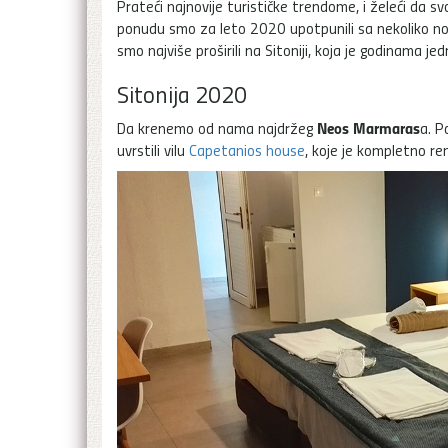
Prateći najnovije turističke trendome, i želeći da 
ponudu smo za leto 2020 upotpunili sa nekoliko nov
smo najviše proširili na Sitoniji, koja je godinama je
Sitonija 2020
Neos Marmaras
Da krenemo od nama najdržeg
a. P
uvrstili vilu
Capetanios house
, koje je kompletno re