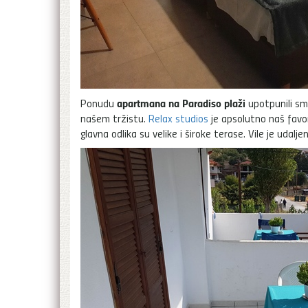
apartmana na Paradiso plaži
Ponudu
upotpunili sm
našem tržistu.
Relax studios
je apsolutno naš favo
glavna odlika su velike i široke terase. Vile je udal