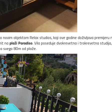
o novim objektom Relax studios, koji ove godine doživljava premijeru 
plaži Paradiso
rit na
. Vila poseduje dvokrevetna i trokrevetna studija,
jena svega 80m od plaže.