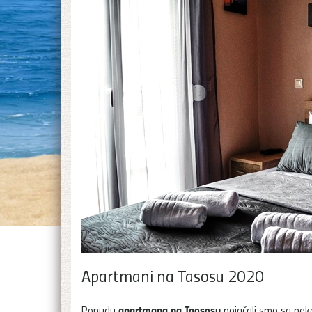
Apartmani na Tasosu 2020
apartmana na Taososu
Ponudu
pojačali smo sa neko