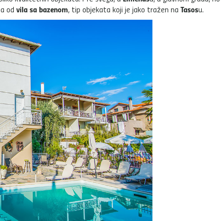
vila sa bazenom
Tasos
na od
, tip objekata koji je jako tražen na
u.