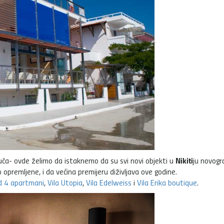
Nikiti
 kuča- ovde želimo da istaknemo da su svi novi objekti u
ju novogr
opremljene, i da većina premijeru diživljava ove godine.
 4 apartmani
,
Vila Utopia
,
Vila Edelweiss
i
Vila Erika boutique
.