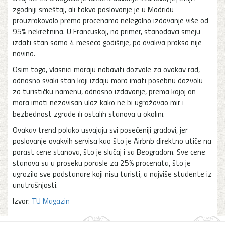
zgodniji smeštaj, ali takvo poslovanje je u Madridu
prouzrokovalo prema procenama nelegalno izdavanje više od
95% nekretnina. U Francuskoj, na primer, stanodavci smeju
izdati stan samo 4 meseca godišnje, pa ovakva praksa nije
novina.
Osim toga, vlasnici moraju nabaviti dozvole za ovakav rad,
odnosno svaki stan koji izdaju mora imati posebnu dozvolu
za turističku namenu, odnosno izdavanje, prema kojoj on
mora imati nezavisan ulaz kako ne bi ugrožavao mir i
bezbednost zgrade ili ostalih stanova u okolini.
Ovakav trend polako usvajaju svi posećeniji gradovi, jer
poslovanje ovakvih servisa kao što je Airbnb direktno utiče na
porast cene stanova, što je slučaj i sa Beogradom. Sve cene
stanova su u proseku porasle za 25% procenata, što je
ugrozilo sve podstanare koji nisu turisti, a najviše studente iz
unutrašnjosti.
Izvor:
TU Magazin