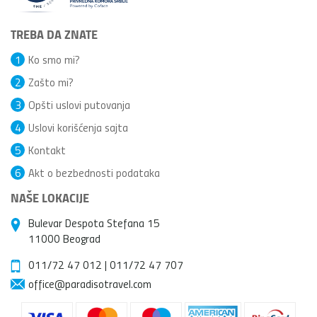
TREBA DA ZNATE
1
Ko smo mi?
2
Zašto mi?
3
Opšti uslovi putovanja
4
Uslovi korišćenja sajta
5
Kontakt
6
Akt o bezbednosti podataka
NAŠE LOKACIJE
Bulevar Despota Stefana 15
11000 Beograd
011/72 47 012
|
011/72 47 707
office@paradisotravel.com