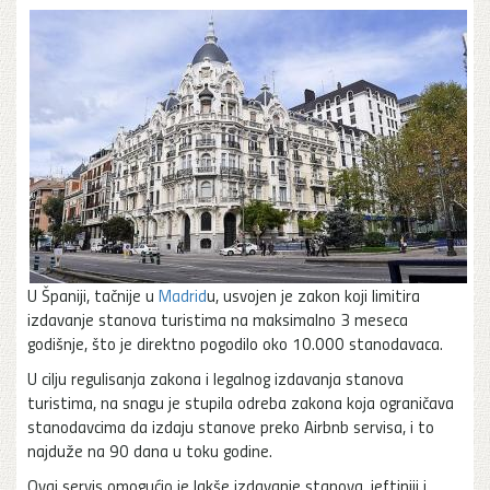
U Španiji, tačnije u
Madrid
u, usvojen je zakon koji limitira
izdavanje stanova turistima na maksimalno 3 meseca
godišnje, što je direktno pogodilo oko 10.000 stanodavaca.
U cilju regulisanja zakona i legalnog izdavanja stanova
turistima, na snagu je stupila odreba zakona koja ograničava
stanodavcima da izdaju stanove preko Airbnb servisa, i to
najduže na 90 dana u toku godine.
Ovaj servis omogućio je lakše izdavanje stanova, jeftiniji i