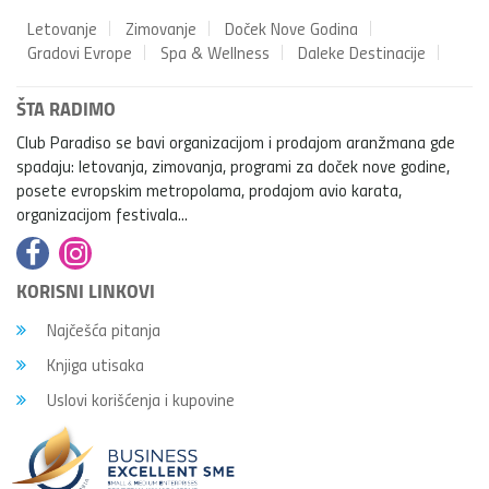
Letovanje
Zimovanje
Doček Nove Godina
Gradovi Evrope
Spa & Wellness
Daleke Destinacije
ŠTA RADIMO
Club Paradiso se bavi organizacijom i prodajom aranžmana gde
spadaju: letovanja, zimovanja, programi za doček nove godine,
posete evropskim metropolama, prodajom avio karata,
organizacijom festivala...
KORISNI LINKOVI
Najčešća pitanja
Knjiga utisaka
Uslovi korišćenja i kupovine