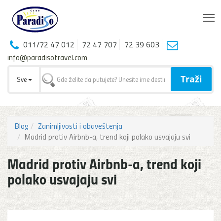
T
011/72 47 012
72 47 707
72 39 603
info@paradisotravel.com
Traži
Sve
Blog
Zanimljivosti i obaveštenja
Madrid protiv Airbnb-a, trend koji polako usvajaju svi
Madrid protiv Airbnb-a, trend koji
polako usvajaju svi