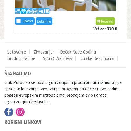
uporedi
Detaljnije
Rezerviši
Već od: 370 €
Letovanje
Zimovanje
Doček Nove Godina
Gradovi Evrope
Spa & Wellness
Daleke Destinacije
ŠTA RADIMO
Club Paradiso se bavi organizacijom i prodajom aranžmana gde
spadaju: letovanja, zimovanja, programi za doček nove godine,
posete evropskim metropolama, prodajom avio karata,
organizacijom festivala...
KORISNI LINKOVI