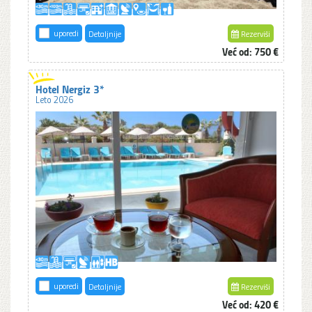
uporedi
Detaljnije
Rezerviši
Već od: 750 €
Hotel Nergiz 3*
Leto 2026
uporedi
Detaljnije
Rezerviši
Već od: 420 €