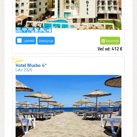
uporedi
Detaljnije
Rezerviši
Već od: 412 €
Hotel Musho 4*
Leto 2026