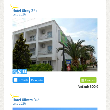
Hotel Olcay 2*+
Leto 2026
uporedi
Detaljnije
Rezerviši
Već od: 300 €
Hotel Olivera 3+*
Leto 2026