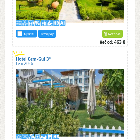
uporedi
Detaljnije
Rezerviši
Već od: 463 €
Hotel Cem-Gul 3*
Leto 2026