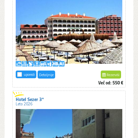
uporedi
Detaljnije
Rezerviši
Već od: 550 €
Hotel Sezer 3*
Leto 2026