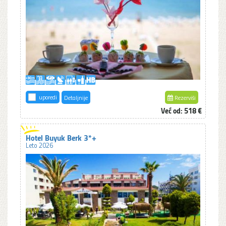
uporedi
Detaljnije
Rezerviši
Već od: 518 €
Hotel Buyuk Berk 3*+
Leto 2026