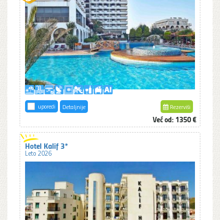
uporedi
Detaljnije
Rezerviši
Već od: 1350 €
Hotel Kalif 3*
Leto 2026