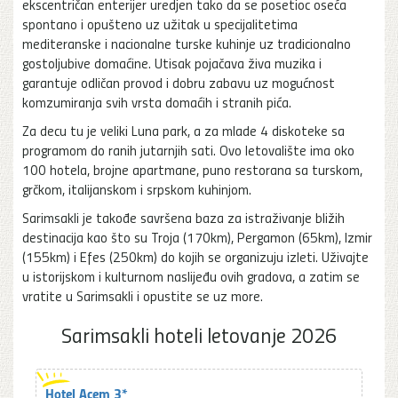
ekscentričan enterijer uredjen tako da se posetioc oseća
spontano i opušteno uz užitak u specijalitetima
mediteranske i nacionalne turske kuhinje uz tradicionalno
gostoljubive domaćine. Utisak pojačava živa muzika i
garantuje odličan provod i dobru zabavu uz mogućnost
komzumiranja svih vrsta domaćih i stranih pića.
Za decu tu je veliki Luna park, a za mlade 4 diskoteke sa
programom do ranih jutarnjih sati. Ovo letovalište ima oko
100 hotela, brojne apartmane, puno restorana sa turskom,
grčkom, italijanskom i srpskom kuhinjom.
Sarimsakli je takođe savršena baza za istraživanje bližih
destinacija kao što su Troja (170km), Pergamon (65km), Izmir
(155km) i Efes (250km) do kojih se organizuju izleti. Uživajte
u istorijskom i kulturnom naslijeđu ovih gradova, a zatim se
vratite u Sarimsakli i opustite se uz more.
Sarimsakli hoteli letovanje 2026
Hotel Acem 3*