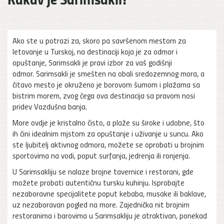
Ako ste u potrazi za, skoro pa savršenom mestom za
letovanje u Turskoj, na destinaciji koja je za odmor i
opuštanje, Sarimsakli je pravi izbor za vaš godišnji
odmor. Sarimsakli je smešten na obali sredozemnog mora, a
čitavo mesto je okruženo je borovom šumom i plažama sa
bistrim morem, zvog čega ova destinacija sa pravom nosi
pridev Vazdušna banja.
More ovdje je kristalno čisto, a plaže su široke i udobne, što
ih čini idealnim mjstom za opuštanje i uživanje u suncu. Ako
ste ljubitelj aktivnog odmora, možete se oprobati u brojnim
sportovima na vodi, poput surfanja, jedrenja ili ronjenja.
U Sarimsakliju se nalaze brojne tavernice i restorani, gde
možete probati autentičnu tursku kuhinju. Isprobajte
nezaboravne specijalitete poput kebaba, musake ili baklave,
uz nezaboravan pogled na more. Zajednička nit brojnim
restoranima i barovima u Sarimsakliju je atraktivan, ponekad