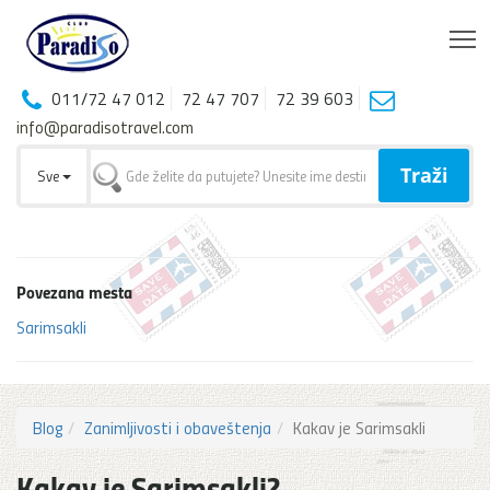
T
011/72 47 012
72 47 707
72 39 603
info@paradisotravel.com
Traži
Sve
Povezana mesta
Sarimsakli
Blog
Zanimljivosti i obaveštenja
Kakav je Sarimsakli
Kakav je Sarimsakli?