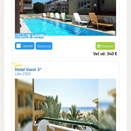
uporedi
Detaljnije
Rezerviši
Već od: 340 €
Hotel Varol 3*
Leto 2026