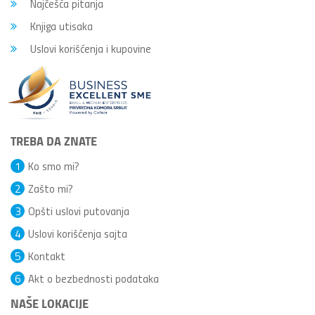
Najčešća pitanja
Knjiga utisaka
Uslovi korišćenja i kupovine
TREBA DA ZNATE
1
Ko smo mi?
2
Zašto mi?
3
Opšti uslovi putovanja
4
Uslovi korišćenja sajta
5
Kontakt
6
Akt o bezbednosti podataka
NAŠE LOKACIJE