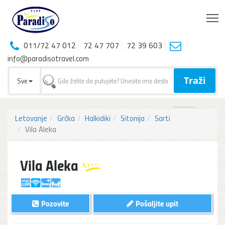
T
011/72 47 012
72 47 707
72 39 603
info@paradisotravel.com
Traži
Sve
Letovanje
Grčka
Halkidiki
Sitonija
Sarti
Vila Aleka
Vila Aleka
Pozovite
Pošaljite upit