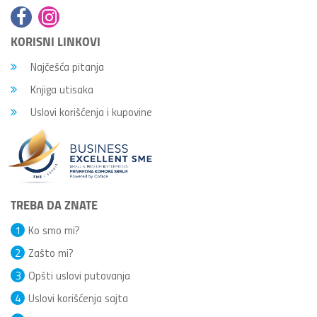
KORISNI LINKOVI
Najčešća pitanja
Knjiga utisaka
Uslovi korišćenja i kupovine
TREBA DA ZNATE
1
Ko smo mi?
2
Zašto mi?
3
Opšti uslovi putovanja
4
Uslovi korišćenja sajta