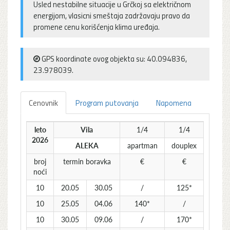
Usled nestabilne situacije u Grčkoj sa električnom
energijom, vlasicni smeštaja zadržavaju pravo da
promene cenu korišćenja klima uređaja.
GPS koordinate ovog objekta su: 40.094836,
23.978039.
Cenovnik
Program putovanja
Napomena
leto
Vila
1/4
1/4
2026
ALEKA
apartman
douplex
broj
termin boravka
€
€
noći
10
20.05
30.05
/
125*
10
25.05
04.06
140*
/
10
30.05
09.06
/
170*