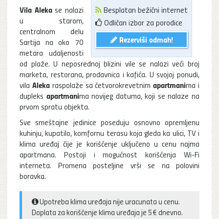
Vila Aleka
se nalazi
Besplatan bežični internet
u starom,
Odličan izbor za porodice
centralnom delu
Rezerviši odmah!
Sartija na oko 70
metara udaljenosti
od plaže. U neposrednoj blizini vile se nalazi veći broj
marketa, restorana, prodavnica i kafića. U svojoj ponudi,
Aleka
apartmani
vila
raspolaže sa četvorokrevetnim
ma i
apartmani
dupleks
ma novijeg datuma, koji se nalaze na
prvom spratu objekta.
Sve smeštajne jedinice poseduju osnovno opremljenu
kuhinju, kupatilo, komfornu terasu koja gleda ka ulici, TV i
klima uređaj čije je korišćenje uključeno u cenu najma
apartmana. Postoji i mogućnost korišćenja Wi-Fi
interneta. Promena posteljine vrši se na polovini
boravka.
Upotreba klima uređaja nije uracunata u cenu.
Doplata za koriščenje klima uređaja je 5€ dnevno.