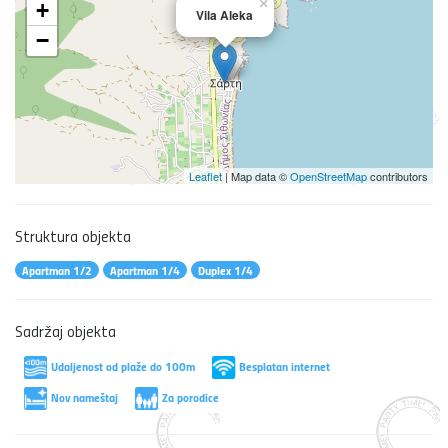
×
+
Vila Aleka
−
Leaflet
| Map data ©
OpenStreetMap
contributors
Struktura objekta
Apartman 1/2
Apartman 1/4
Duplex 1/4
Sadržaj objekta
Udaljenost od plaže do 100m
Besplatan internet
Nov nameštaj
Za porodice