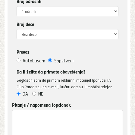
Broj odraslih
Broj dece
Prevoz
Autobusom
Sopstveni
Da li želite da primate obaveštenja?
Saglasan sam da primam reklamni materijal (ponude TA
Club Paradiso), na e-mail, kućnu adresu ili mobilni telefon
DA
NE
Pitanje / napomena (opciono):