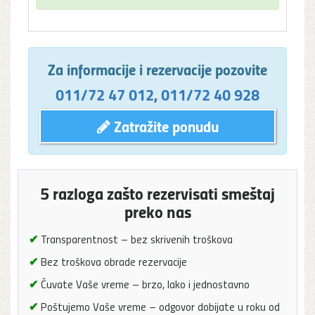
Za informacije i rezervacije pozovite
011/72 47 012
,
011/72 40 928
Zatražite ponudu
5 razloga zašto rezervisati smeštaj
preko nas
✔
Transparentnost – bez skrivenih troškova
✔
Bez troškova obrade rezervacije
✔
Čuvate Vaše vreme – brzo, lako i jednostavno
✔
Poštujemo Vaše vreme – odgovor dobijate u roku od