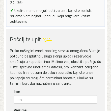
24–36h
✔
Ukoliko nema mogućnosti za upit koji ste poslali,
šaljemo Vam najbolju ponudu koja odgovara Vašim
zahtevima
Pošaljite upit
Preko našeg internet booking servisa omogućena Vam je
potpuno besplatna usluga slanja upita i rezervacije
smeštaja u kapacitetima. Molimo vas, obratite pažnju da
li ste ispravno uneli email adresu, broj kontakt telefona
kao i da li se datumi dolaska i povratka koji ste uneli
poklapaju sa mogućim terminima boravka, ukoliko su
termini boravka naznačeni u cenovniku.
Ime
Prezime