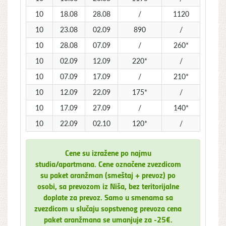
10
18.08
28.08
/
1120
10
23.08
02.09
890
/
10
28.08
07.09
/
260*
10
02.09
12.09
220*
/
10
07.09
17.09
/
210*
10
12.09
22.09
175*
/
10
17.09
27.09
/
140*
10
22.09
02.10
120*
/
Cene su izražene po najmu
studia/apartmana. Cene označene zvezdicom
su paket aranžman (smeštaj + prevoz) po
osobi, sa prevozom iz Niša, bez teritorijalne
doplate za prevoz. Samo u smenama sa
zvezdicom u slučaju sopstvenog prevoza cena
paket aranžmana se umanjuje za -25€.