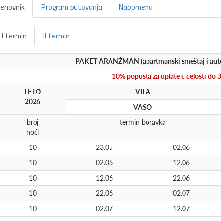
enovnik
Program putovanja
Napomena
I termin
II termin
PAKET ARANŽMAN (apartmanski smeštaj i autobu
10% popusta za uplate u celosti do 
LETO
VILA
2026
VASO
broj
termin boravka
noći
10
23.05
02.06
10
02.06
12.06
10
12.06
22.06
10
22.06
02.07
10
02.07
12.07