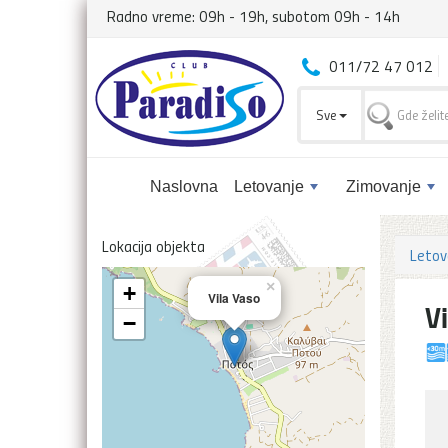
Radno vreme: 09h - 19h, subotom 09h - 14h
011/72 47 012
Sve
Naslovna
Letovanje
Zimovanje
Lokacija objekta
Letov
×
+
Vila Vaso
V
−