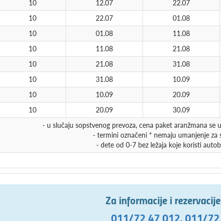
10
12.07
22.07
10
22.07
01.08
10
01.08
11.08
10
11.08
21.08
10
21.08
31.08
10
31.08
10.09
10
10.09
20.09
10
20.09
30.09
- u slučaju sopstvenog prevoza, cena paket aranžmana se u
- termini označeni * nemaju umanjenje za 
- dete od 0-7 bez ležaja koje koristi aut
Za informacije i rezervacij
011/72 47 012
,
011/72