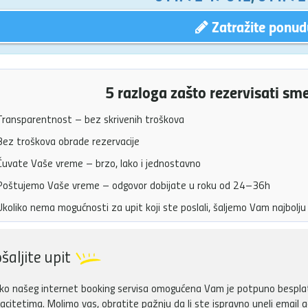
Zatražite ponud
5 razloga zašto rezervisati sm
ransparentnost – bez skrivenih troškova
ez troškova obrade rezervacije
uvate Vaše vreme – brzo, lako i jednostavno
oštujemo Vaše vreme – odgovor dobijate u roku od 24–36h
koliko nema mogućnosti za upit koji ste poslali, šaljemo Vam najbol
šaljite upit
ko našeg internet booking servisa omogućena Vam je potpuno besplatn
acitetima. Molimo vas, obratite pažnju da li ste ispravno uneli email a