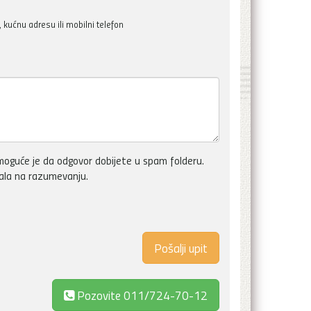
kućnu adresu ili mobilni telefon
oguće je da odgovor dobijete u spam folderu.
vala na razumevanju.
Pozovite
011/724-70-12