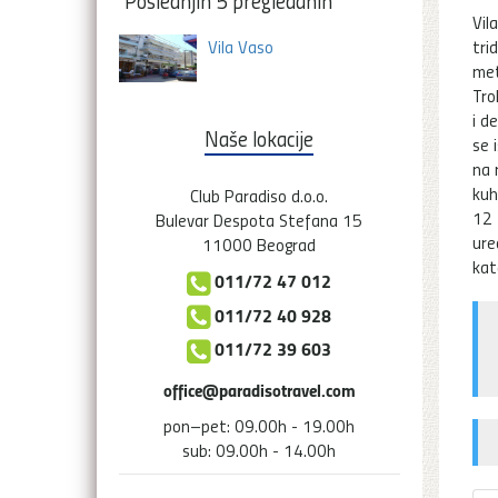
Poslednjih 5 pregledanih
Vil
Vila Vaso
tri
met
Tro
i d
Naše lokacije
se 
na 
kuh
Club Paradiso d.o.o.
12 
Bulevar Despota Stefana 15
ure
11000 Beograd
kat
011/72 47 012
011/72 40 928
011/72 39 603
office@paradisotravel.com
pon–pet: 09.00h - 19.00h
sub: 09.00h - 14.00h