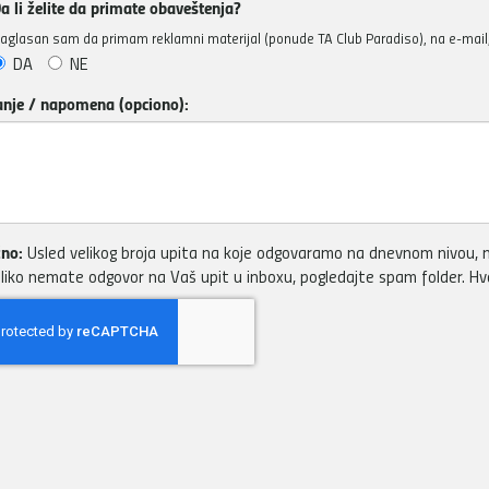
a li želite da primate obaveštenja?
aglasan sam da primam reklamni materijal (ponude TA Club Paradiso), na e-mail, 
DA
NE
anje / napomena (opciono):
no:
Usled velikog broja upita na koje odgovaramo na dnevnom nivou, m
liko nemate odgovor na Vaš upit u inboxu, pogledajte spam folder. H