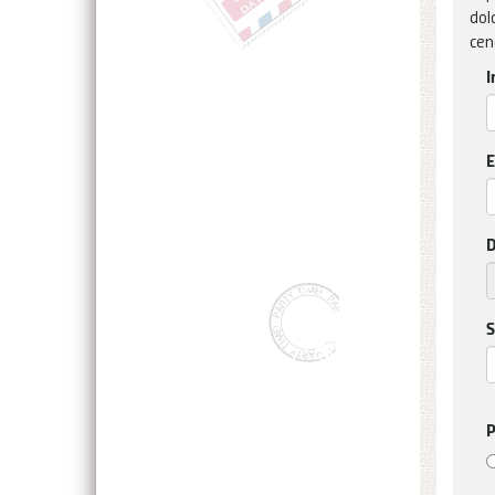
dol
cen
I
E
D
S
P