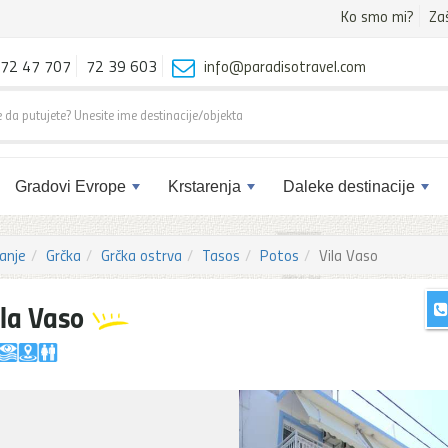
Ko smo mi?
Za
72 47 707
72 39 603
info@paradisotravel.com
Gradovi Evrope
Krstarenja
Daleke destinacije
anje
Grčka
Grčka ostrva
Tasos
Potos
Vila Vaso
ila Vaso