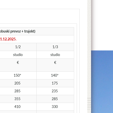
ski prevoz + trajekt)
31.12.2025.
1/2
1/3
studio
studio
€
€
150*
140*
205
175
285
235
355
285
410
330