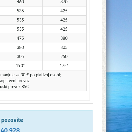
460
370
535
425
535
425
535
425
475
380
380
305
305
250
190*
175*
manjuje za 30 € po plativoj osobi;
sopstveni prevoz;
obuski prevoz 85€
e pozovite
 40 928