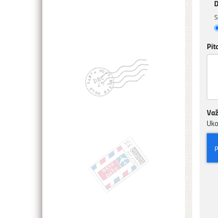
D
S
Pit
Važ
Uko