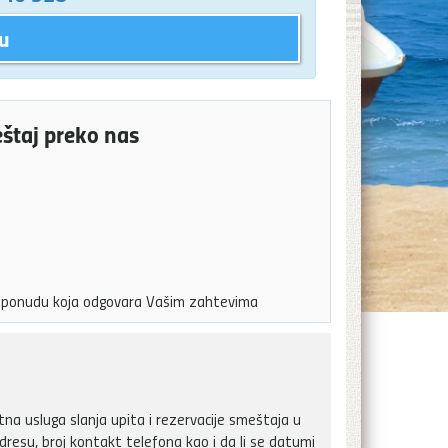
u
eštaj preko nas
ju ponudu koja odgovara Vašim zahtevima
a usluga slanja upita i rezervacije smeštaja u
dresu, broj kontakt telefona kao i da li se datumi