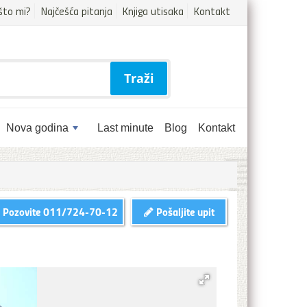
što mi?
Najčešća pitanja
Knjiga utisaka
Kontakt
Traži
Nova godina
Last minute
Blog
Kontakt
Pozovite
011/724-70-12
Pošaljite upit