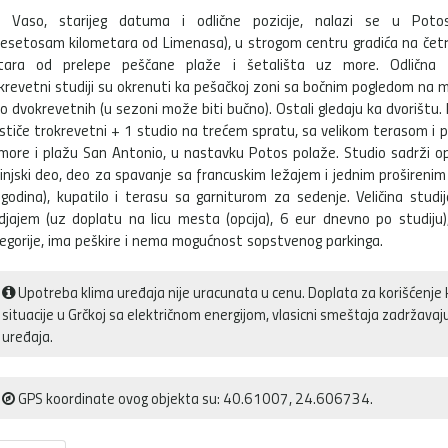
a Vaso, starijeg datuma i odlične pozicije, nalazi se u Poto
desetosam kilometara od Limenasa), u strogom centru gradića na čet
ara od prelepe peščane plaže i šetališta uz more. Odlična p
krevetni studiji su okrenuti ka pešačkoj zoni sa bočnim pogledom na 
eo dvokrevetnih (u sezoni može biti bučno). Ostali gledaju ka dvorištu
ističe trokrevetni + 1 studio na trećem spratu, sa velikom terasom i
more i plažu San Antonio, u nastavku Potos polaže. Studio sadrži o
injski deo, deo za spavanje sa francuskim ležajem i jednim proširenim
godina), kupatilo i terasu sa garniturom za sedenje. Veličina studi
djajem (uz doplatu na licu mesta (opcija), 6 eur dnevno po studiju
egorije, ima peškire i nema mogućnost sopstvenog parkinga.
Upotreba klima uređaja nije uracunata u cenu. Doplata za korišćenje 
situacije u Grčkoj sa električnom energijom, vlasicni smeštaja zadržava
uređaja.
GPS koordinate ovog objekta su: 40.61007, 24.606734.