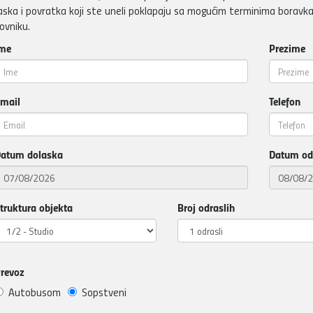
aska i povratka koji ste uneli poklapaju sa mogućim terminima boravka
ovniku.
me
Prezime
mail
Telefon
atum dolaska
Datum od
truktura objekta
Broj odraslih
revoz
Autobusom
Sopstveni