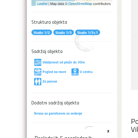
Leaflet
| Map data ©
OpenStreetMap
contributors
Struktura objekta
Studio 1/2
Studio 1/3
Studio 1/3+1
Sadržaj objekta
Udaljenost od plaže do 30m
Pogled na more
U centru
Za parove
Dodatni sadržaj objekta
Terasa sa garniturom za sedenje
Po
Vi
x