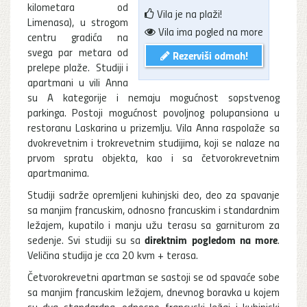
kilometara od
Vila je na plaži!
Limenasa), u strogom
Vila ima pogled na more
centru gradića na
svega par metara od
Rezerviši odmah!
prelepe plaže. Studiji i
apartmani u vili Anna
su A kategorije i nemaju mogućnost sopstvenog
parkinga. Postoji mogućnost povoljnog polupansiona u
restoranu Laskarina u prizemlju. Vila Anna raspolaže sa
dvokrevetnim i trokrevetnim studijima, koji se nalaze na
prvom spratu objekta, kao i sa četvorokrevetnim
apartmanima.
Studiji sadrže opremljeni kuhinjski deo, deo za spavanje
sa manjim francuskim, odnosno francuskim i standardnim
ležajem, kupatilo i manju užu terasu sa garniturom za
direktnim pogledom na more
sedenje. Svi studiji su sa
.
Veličina studija je cca 20 kvm + terasa.
Četvorokrevetni apartman se sastoji se od spavaće sobe
sa manjim francuskim ležajem, dnevnog boravka u kojem
su dva standardna, odnosno francuski ležaj i kuhinjski