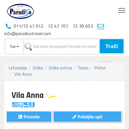
T
011/72 47 012
72 47 707
72 39 603
info@paradisotravel.com
Traži
Sve
Letovanje
Grčka
Grčka ostrva
Tasos
Potos
Vila Anna
Vila Anna
Pozovite
Pošaljite upit