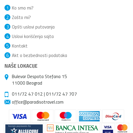
1
Ko smo mi?
2
Zašto mi?
3
Opšti uslovi putovanja
4
Uslovi korišćenja sajta
5
Kontakt
6
Akt o bezbednosti podataka
NAŠE LOKACIJE
Bulevar Despota Stefana 15
11000 Beograd
011/72 47 012
|
011/72 47 707
office@paradisotravel.com