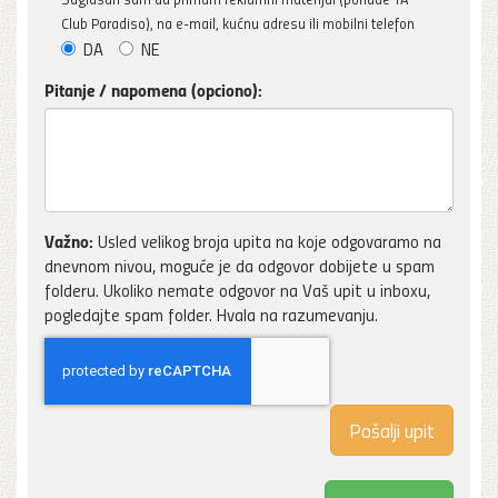
Club Paradiso), na e-mail, kućnu adresu ili mobilni telefon
DA
NE
Pitanje / napomena (opciono):
Važno:
Usled velikog broja upita na koje odgovaramo na
dnevnom nivou, moguće je da odgovor dobijete u spam
folderu. Ukoliko nemate odgovor na Vaš upit u inboxu,
pogledajte spam folder. Hvala na razumevanju.