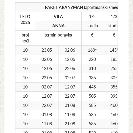
PAKET ARANŽMAN (apartmanski smeštaj i auto
LETO
VILA
1/2
1/3
2026
ANNA
studio
studio
broj
termin boravka
€
€
noći
10
23.05
02.06
160*
145*
10
02.06
12.06
220
185
10
12.06
22.06
310
255
10
22.06
02.07
385
305
10
02.07
12.07
445
355
10
12.07
22.07
505
395
10
22.07
01.08
585
460
10
01.08
11.08
585
460
10
11.08
21.08
585
460
10
21.08
31.08
520
410