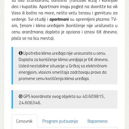
deo i kupatila. Apartmani imaju pogled na dvorište ka vili
Vaso ili bočno na more, nešto veću terasu i garnituru za
apartmani
sedenje. Svi studiji i
su opremljeni plazma TV-
om, fenom i klima uređajem (korišćenje nije uračunato u
cenu aranžmana; doplata je opciona i iznosi 6€ dnevno;
plaća se na licu mesta).
Upotreba klima uređaja nije uracunata u cenu.
Doplata za korišćenje klima uredjaja je 6€ dnevno.
Usled nestabilne situacije u Grčkoj sa električnom
energijom, vlasicni smeštaja zadržavaju pravo da
promene cenu korišćenja klima uređaja.
GPS koordinate ovog objekta su: 40.609815,
24.606346.
Cenovnik
Program putovanja
Napomena