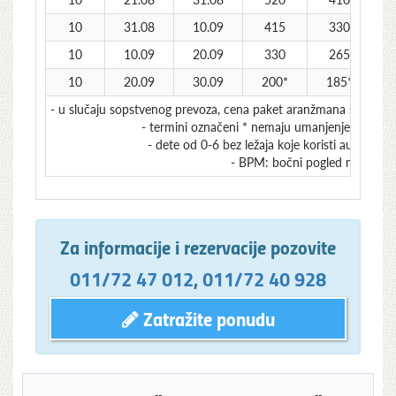
10
31.08
10.09
415
330
10
10.09
20.09
330
265
10
20.09
30.09
200*
185*
- u slučaju sopstvenog prevoza, cena paket aranžmana se umanju
- termini označeni * nemaju umanjenje za sops
- dete od 0-6 bez ležaja koje koristi autobusk
- BPM: bočni pogled more
Za informacije i rezervacije pozovite
011/72 47 012
,
011/72 40 928
Zatražite ponudu