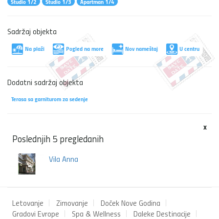
Studio 1/2
Studio 1/3
Apartman 1/4
Sadržaj objekta
Na plaži
Pogled na more
Nov nameštaj
U centru
Dodatni sadržaj objekta
Terasa sa garniturom za sedenje
x
Poslednjih 5 pregledanih
Vila Anna
Letovanje
Zimovanje
Doček Nove Godina
Gradovi Evrope
Spa & Wellness
Daleke Destinacije