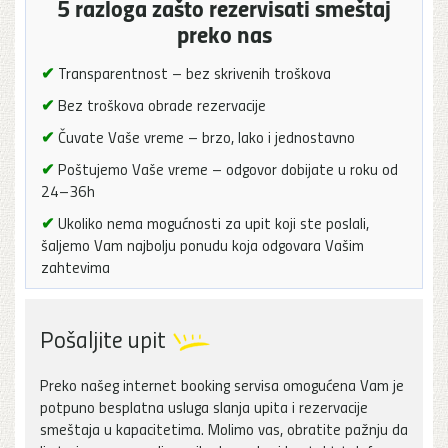
5 razloga zašto rezervisati smeštaj
preko nas
✔
Transparentnost – bez skrivenih troškova
✔
Bez troškova obrade rezervacije
✔
Čuvate Vaše vreme – brzo, lako i jednostavno
✔
Poštujemo Vaše vreme – odgovor dobijate u roku od
24–36h
✔
Ukoliko nema mogućnosti za upit koji ste poslali,
šaljemo Vam najbolju ponudu koja odgovara Vašim
zahtevima
Pošaljite upit
Preko našeg internet booking servisa omogućena Vam je
potpuno besplatna usluga slanja upita i rezervacije
smeštaja u kapacitetima. Molimo vas, obratite pažnju da