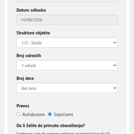
Datum odlaska
Struktura objekta
Broj odraslih
Broj dece
Prevoz
Autobusom
Sopstveni
Da li želite da primate obaveštenja?
Saglasan sam da primam reklamni materijal (ponude TA