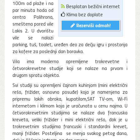
100m od plaže i na
Besplatan bežični internet
par minuta hoda od
Klima bez doplate
centra Polihrona,
smeštena pored vile
Rezerviši odmah!
Lakis 2. U dvorištu
vile se nalazi
parking, tuš, toalet, uređen deo za dečju igru i prostorija
za kofere za poslednji dan boravka.
Vila ima moderno opremljene trokrevetne i
četvorokrevetne studije koji se nalaze na prvom i
drugom spratu objekta.
Svi studiji su opremljeni čajnom kuhinjom (mini električni
rešo, frižider, osnovno posuđe) koja je namenjena za
pripremu lakih obroka, kupatilom,SAT TV-om, Wi-Fi
internetom i klimom koja je uračunata u cenu najma. U
četvorokrevetnim studijima se nalaze dva francuska
kreveta, veliki frižider i mini električni rešo, dok je u
trokrevetnim studijima francuski i standardni krevet,
manji frižider. Posteljina se menja svakog petog dana,
dok je čišćenje jednom, na dan smene.