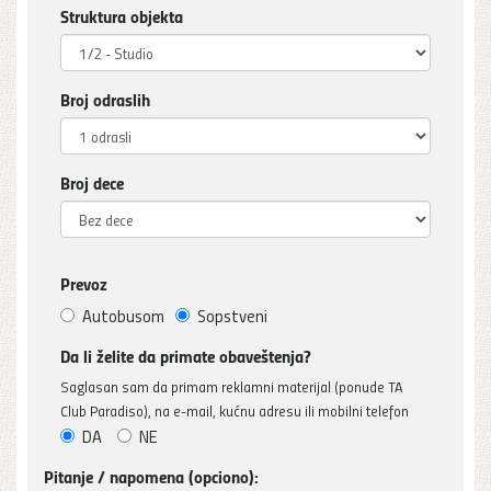
Struktura objekta
Broj odraslih
Broj dece
Prevoz
Autobusom
Sopstveni
Da li želite da primate obaveštenja?
Saglasan sam da primam reklamni materijal (ponude TA
Club Paradiso), na e-mail, kućnu adresu ili mobilni telefon
DA
NE
Pitanje / napomena (opciono):