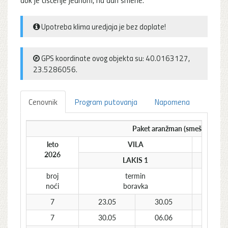
Upotreba klima uredjaja je bez doplate!
GPS koordinate ovog objekta su: 40.0163127,
23.5286056.
Cenovnik
Program putovanja
Napomena
Paket aranžman (smeštaj + pre
leto
VILA
1/2
2026
LAKIS 1
stud
broj
termin
€
noći
boravka
7
23.05
30.05
149
7
30.05
06.06
189