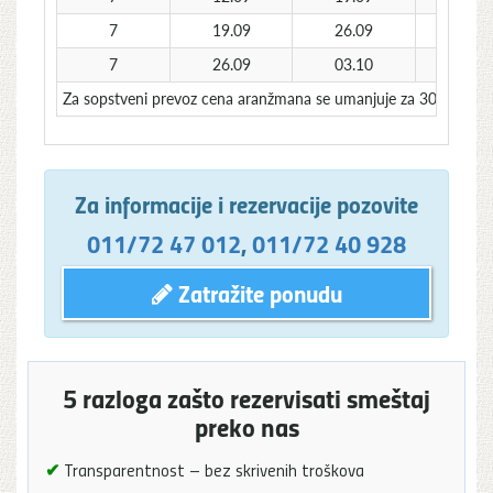
7
19.09
26.09
16
7
26.09
03.10
159
Za sopstveni prevoz cena aranžmana se umanjuje za 30€ po o
Za informacije i rezervacije pozovite
011/72 47 012
,
011/72 40 928
Zatražite ponudu
5 razloga zašto rezervisati smeštaj
preko nas
✔
Transparentnost – bez skrivenih troškova