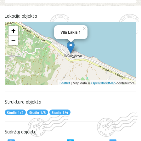
Lokacija objekta
×
+
Vila Lakis 1
−
Leaflet
| Map data ©
OpenStreetMap
contributors
Struktura objekta
Studio 1/2
Studio 1/3
Studio 1/4
Sadržaj objekta