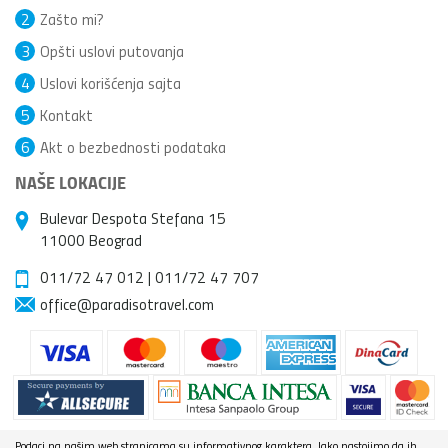
2
Zašto mi?
3
Opšti uslovi putovanja
4
Uslovi korišćenja sajta
5
Kontakt
6
Akt o bezbednosti podataka
NAŠE LOKACIJE
Bulevar Despota Stefana 15
11000 Beograd
011/72 47 012
|
011/72 47 707
office@paradisotravel.com
Podaci na našim web stranicama su informativnog karaktera. Iako nastojimo da ih