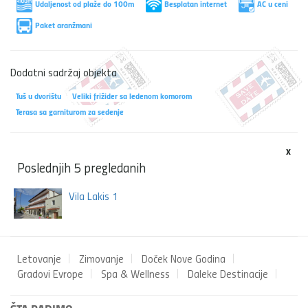
Udaljenost od plaže do 100m
Besplatan internet
AC u ceni
Paket aranžmani
Dodatni sadržaj objekta
Tuš u dvorištu
Veliki frižider sa ledenom komorom
Terasa sa garniturom za sedenje
x
Poslednjih 5 pregledanih
Vila Lakis 1
Letovanje
Zimovanje
Doček Nove Godina
Gradovi Evrope
Spa & Wellness
Daleke Destinacije