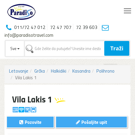
T
011/72 47 012
72 47 707
72 39 603
info@paradisotravel.com
Traži
Sve
Letovanje
Grčka
Halkidiki
Kasandra
Polihrono
Vila Lakis 1
Vila Lakis 1
Pozovite
Pošaljite upit