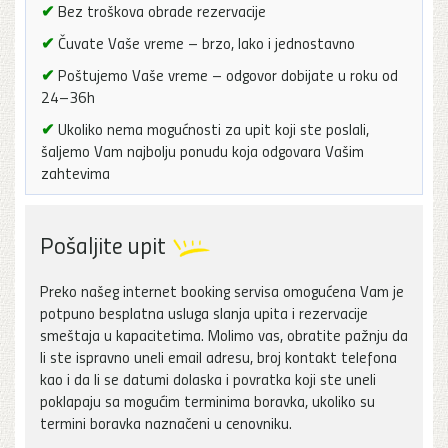
✔
Bez troškova obrade rezervacije
✔
Čuvate Vaše vreme – brzo, lako i jednostavno
✔
Poštujemo Vaše vreme – odgovor dobijate u roku od
24–36h
✔
Ukoliko nema mogućnosti za upit koji ste poslali,
šaljemo Vam najbolju ponudu koja odgovara Vašim
zahtevima
Pošaljite upit
Preko našeg internet booking servisa omogućena Vam je
potpuno besplatna usluga slanja upita i rezervacije
smeštaja u kapacitetima. Molimo vas, obratite pažnju da
li ste ispravno uneli email adresu, broj kontakt telefona
kao i da li se datumi dolaska i povratka koji ste uneli
poklapaju sa mogućim terminima boravka, ukoliko su
termini boravka naznačeni u cenovniku.