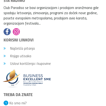
ŠTA RADIMO
Club Paradiso se bavi organizacijom i prodajom aranžmana gde
spadaju: letovanja, zimovanja, programi za doček nove godine,
posete evropskim metropolama, prodajom avio karata,
organizacijom festivala...
KORISNI LINKOVI
Najčešća pitanja
Knjiga utisaka
Uslovi korišćenja i kupovine
TREBA DA ZNATE
1
Ko smo mi?