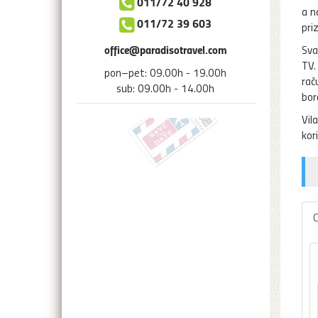
011/72 40 928
a n
011/72 39 603
pri
office@paradisotravel.com
Sva
TV.
pon–pet: 09.00h - 19.00h
rač
sub: 09.00h - 14.00h
bor
Vil
kor
C