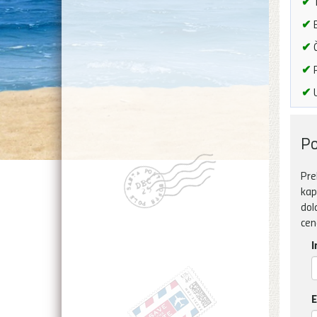
✔
T
✔
B
✔
Č
✔
P
✔
U
Po
Pre
kap
dol
cen
I
E