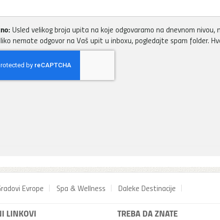
no:
Usled velikog broja upita na koje odgovaramo na dnevnom nivou, m
liko nemate odgovor na Vaš upit u inboxu, pogledajte spam folder. H
radovi Evrope
Spa & Wellness
Daleke Destinacije
I LINKOVI
TREBA DA ZNATE