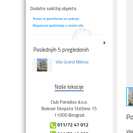
Dodatni sadržaj objekta
Terasa sa garniturom za sedenje
Mogućnost parkiranja u okolini vile
x
Poslednjih 5 pregledanih
Vila Grand Milena
Naše lokacije
Club Paradiso d.o.o.
Bulevar Despota Stefana 15
Pa
11000 Beograd
011/72 47 012
Vil