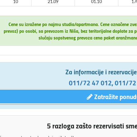
10
21.09
01.10
17
Cene su izražene po najmu studia/apartmana. Cene označene zv
prevoz) po osobi, sa prevozom iz Niša, bez teritorijalne doplate 
slučaju sopstvenog prevoza cena paket aranžman
Za informacije i rezervacij
011/72 47 012
,
011/72
Zatražite ponud
5 razloga zašto rezervisati sm