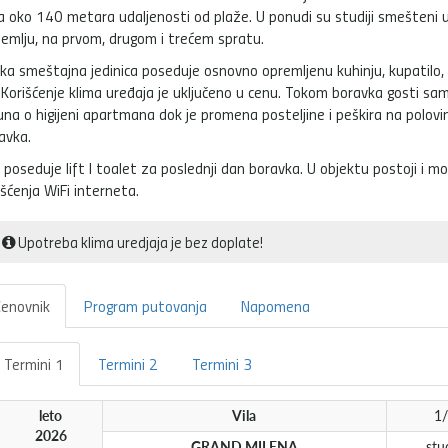
a oko 140 metara udaljenosti od plaže. U ponudi su studiji smešteni 
zemlju, na prvom, drugom i trećem spratu.
ka smeštajna jedinica poseduje osnovno opremljenu kuhinju, kupatilo, 
 Korišćenje klima uređaja je uključeno u cenu. Tokom boravka gosti sa
una o higijeni apartmana dok je promena posteljine i peškira na polovin
avka.
a poseduje lift I toalet za poslednji dan boravka. U objektu postoji i 
išćenja WiFi interneta.
Upotreba klima uredjaja je bez doplate!
enovnik
Program putovanja
Napomena
Termini 1
Termini 2
Termini 3
leto
Vila
1
2026
GRAND MILENA
stu