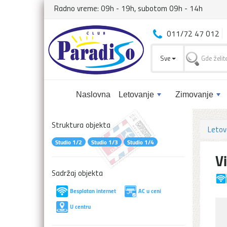
Radno vreme: 09h - 19h, subotom 09h - 14h
011/72 47 012
Sve
Naslovna
Letovanje
Zimovanje
Struktura objekta
Letov
Studio 1/2
Studio 1/3
Studio 1/4
V
Sadržaj objekta
Besplatan internet
AC u ceni
U centru