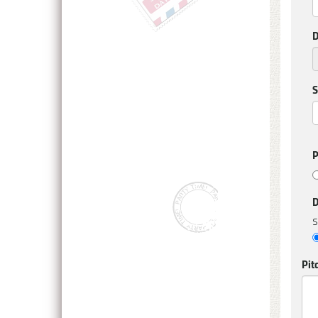
D
S
P
D
S
Pit