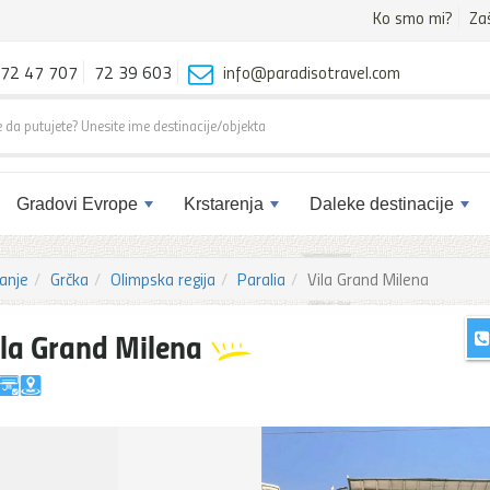
Ko smo mi?
Za
72 47 707
72 39 603
info@paradisotravel.com
Gradovi Evrope
Krstarenja
Daleke destinacije
anje
Grčka
Olimpska regija
Paralia
Vila Grand Milena
ila Grand Milena