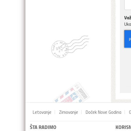
Važ
Uko
Letovanje
Zimovanje
Doček Nove Godina
G
ŠTA RADIMO
KORISN