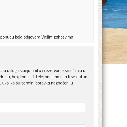
ju ponudu koja odgovara Vašim zahtevima
a usluga slanja upita i rezervacije smeštaja u
dresu, broj kontakt telefona kao i da li se datumi
, ukoliko su termini boravka naznačeni u