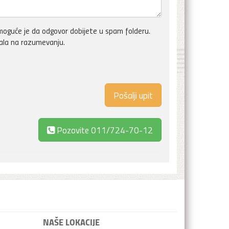
oguće je da odgovor dobijete u spam folderu.
vala na razumevanju.
Pozovite
011/724-70-12
NAŠE LOKACIJE