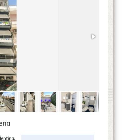
lena
lentina,