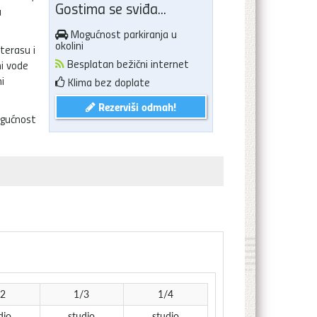
Gostima se sviđa...
u
Mogućnost parkiranja u
okolini
terasu i
Besplatan bežični internet
mi vode
i
Klima bez doplate
Rezerviši odmah!
mogućnost
/2
1/3
1/4
dio
studio
studio