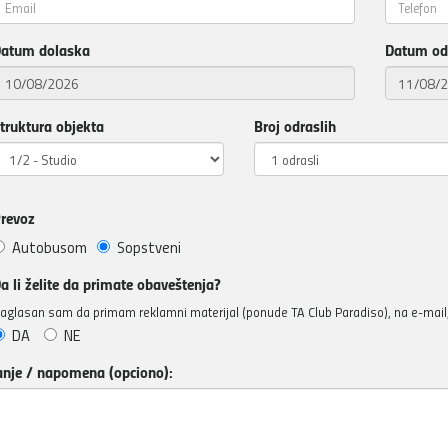
atum dolaska
Datum od
truktura objekta
Broj odraslih
revoz
Autobusom
Sopstveni
a li želite da primate obaveštenja?
aglasan sam da primam reklamni materijal (ponude TA Club Paradiso), na e-mail, 
DA
NE
anje / napomena (opciono):