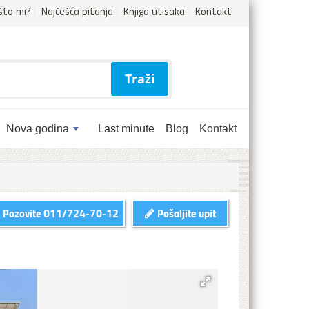
što mi?
Najčešća pitanja
Knjiga utisaka
Kontakt
Traži
Nova godina
Last minute
Blog
Kontakt
Pozovite
011/724-70-12
Pošaljite upit