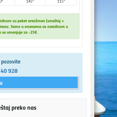
0*
145*
115*
ezdicom su paket aranžman (smeštaj +
za prevoz. Samo u smenama sa zvezdicom u
a se umanjuje za -25€.
e pozovite
 40 928
u
eštaj preko nas