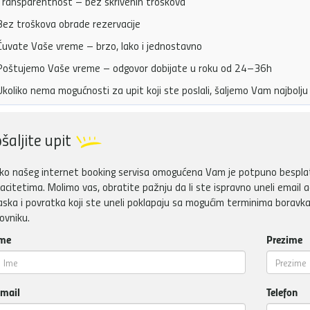
ransparentnost – bez skrivenih troškova
ez troškova obrade rezervacije
uvate Vaše vreme – brzo, lako i jednostavno
oštujemo Vaše vreme – odgovor dobijate u roku od 24–36h
koliko nema mogućnosti za upit koji ste poslali, šaljemo Vam najbol
šaljite upit
ko našeg internet booking servisa omogućena Vam je potpuno besplatn
acitetima. Molimo vas, obratite pažnju da li ste ispravno uneli email a
aska i povratka koji ste uneli poklapaju sa mogućim terminima boravka
ovniku.
me
Prezime
mail
Telefon