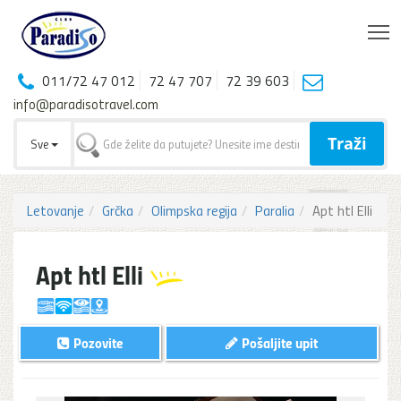
T
011/72 47 012
72 47 707
72 39 603
info@paradisotravel.com
Traži
Sve
Letovanje
Grčka
Olimpska regija
Paralia
Apt htl Elli
Apt htl Elli
Pozovite
Pošaljite upit