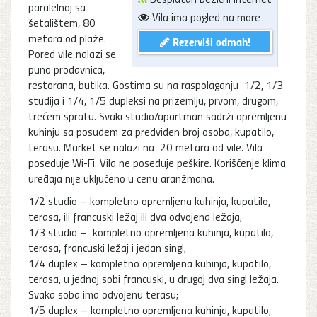
paralelnoj sa
Vila ima pogled na more
šetalištem, 80
metara od plaže.
Rezerviši odmah!
Pored vile nalazi se
puno prodavnica,
restorana, butika. Gostima su na raspolaganju 1/2, 1/3
studija i 1/4, 1/5 dupleksi na prizemlju, prvom, drugom,
trećem spratu. Svaki studio/apartman sadrži opremljenu
kuhinju sa posuđem za predviđen broj osoba, kupatilo,
terasu. Market se nalazi na 20 metara od vile. Vila
poseduje Wi-Fi. Vila ne poseduje peškire. Korišćenje klima
uređaja nije uključeno u cenu aranžmana.
1/2 studio – kompletno opremljena kuhinja, kupatilo,
terasa, ili francuski ležaj ili dva odvojena ležaja;
1/3 studio – kompletno opremljena kuhinja, kupatilo,
terasa, francuski ležaj i jedan singl;
1/4 duplex – kompletno opremljena kuhinja, kupatilo,
terasa, u jednoj sobi francuski, u drugoj dva singl ležaja.
Svaka soba ima odvojenu terasu;
1/5 duplex – kompletno opremljena kuhinja, kupatilo,