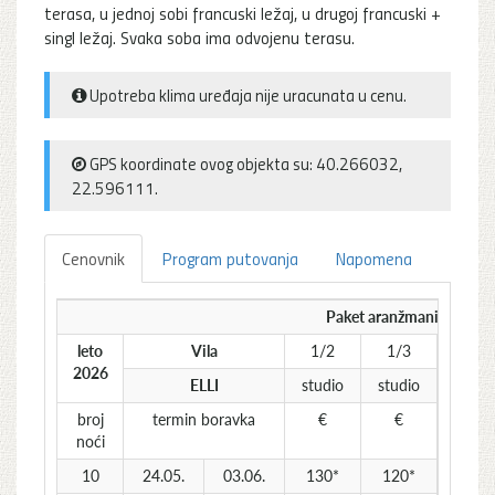
terasa, u jednoj sobi francuski ležaj, u drugoj francuski +
singl ležaj. Svaka soba ima odvojenu terasu.
Upotreba klima uređaja nije uracunata u cenu.
GPS koordinate ovog objekta su: 40.266032,
22.596111.
Cenovnik
Program putovanja
Napomena
Paket aranžmani (smeštaj
leto
Vila
1/2
1/3
1/4
2026
ELLI
studio
studio
studi
broj
termin boravka
€
€
€
noći
10
24.05.
03.06.
130*
120*
110*