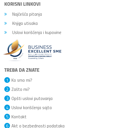
KORISNI LINKOVI
Najčešća pitanja
Knjiga utisaka
Uslovi korišćenja i kupovine
TREBA DA ZNATE
1
Ko smo mi?
2
Zašto mi?
3
Opšti uslovi putovanja
4
Uslovi korišćenja sajta
5
Kontakt
6
Akt o bezbednosti podataka