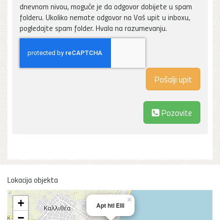
dnevnom nivou, moguće je da odgovor dobijete u spam
folderu. Ukoliko nemate odgovor na Vaš upit u inboxu,
pogledajte spam folder. Hvala na razumevanju.
Pozovite
Lokacija objekta
×
+
Apt htl Elli
−