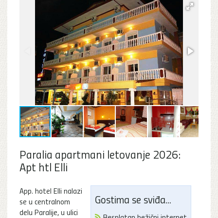
Paralia apartmani letovanje 2026:
Apt htl Elli
App. hotel Elli nalazi
Gostima se sviđa...
se u centralnom
delu Paralije, u ulici
Besplatan bežični internet