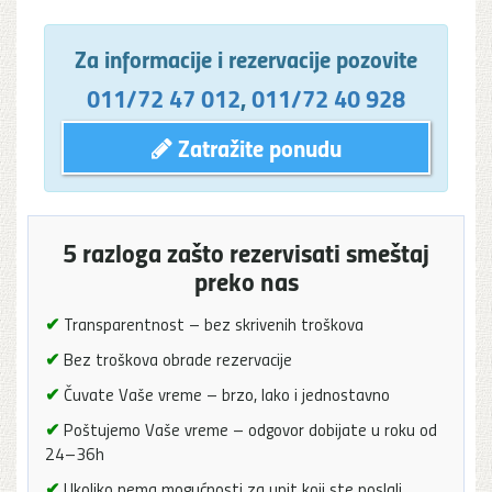
Za informacije i rezervacije pozovite
011/72 47 012
,
011/72 40 928
Zatražite ponudu
5 razloga zašto rezervisati smeštaj
preko nas
✔
Transparentnost – bez skrivenih troškova
✔
Bez troškova obrade rezervacije
✔
Čuvate Vaše vreme – brzo, lako i jednostavno
✔
Poštujemo Vaše vreme – odgovor dobijate u roku od
24–36h
✔
Ukoliko nema mogućnosti za upit koji ste poslali,