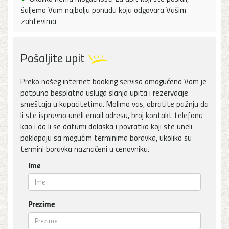
šaljemo Vam najbolju ponudu koja odgovara Vašim
zahtevima
Pošaljite upit
Preko našeg internet booking servisa omogućena Vam je
potpuno besplatna usluga slanja upita i rezervacije
smeštaja u kapacitetima. Molimo vas, obratite pažnju da
li ste ispravno uneli email adresu, broj kontakt telefona
kao i da li se datumi dolaska i povratka koji ste uneli
poklapaju sa mogućim terminima boravka, ukoliko su
termini boravka naznačeni u cenovniku.
Ime
Prezime