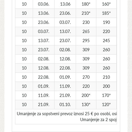
10
03.06.
13.06
180*
160*
145*
10
13.06.
23.06.
210*
185*
165*
10
23.06.
03.07.
230
190
175
10
03.07.
13.07.
265
220
190
10
13.07.
23.07.
295
245
210
10
23.07.
02.08.
309
260
230
10
02.08.
12.08.
309
260
230
10
12.08.
22.08.
309
260
230
10
22.08.
01.09.
270
210
190
10
01.09.
11.09.
220
200
175
10
11.09.
21.09.
200*
170*
150*
10
21.09.
01.10.
130*
120*
110*
Umanjenje za sopstveni prevoz iznosi 25 € po osobi, osim u sm
Umanjenje za 2 spojene smen