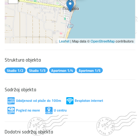
Leaflet
| Map data ©
OpenStreetMap
contributors
Struktura objekta
Studio 1/2
Studio 1/3
Apartman 1/4
Apartman 1/5
Sadržaj objekta
Udaljenost od plaže do 100m
Besplatan internet
Pogled na more
U centru
Dodatni sadržaj objekta