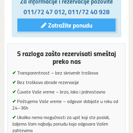
Za informacije i rezervacije pozovite
011/72 47 012
,
011/72 40 928
Zatražite ponudu
5 razloga zašto rezervisati smeštaj
preko nas
✔
Transparentnost – bez skrivenih troškova
✔
Bez troškova obrade rezervacije
✔
Čuvate Vaše vreme – brzo, lako i jednostavno
✔
Poštujemo Vaše vreme – odgovor dobijate u roku od
24–36h
✔
Ukoliko nema mogućnosti za upit koji ste poslali,
šaljemo Vam najbolju ponudu koja odgovara Vašim
zahtevima