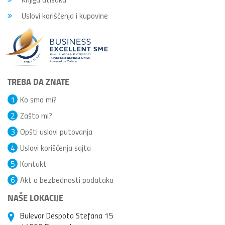
Uslovi korišćenja i kupovine
TREBA DA ZNATE
1
Ko smo mi?
2
Zašto mi?
3
Opšti uslovi putovanja
4
Uslovi korišćenja sajta
5
Kontakt
6
Akt o bezbednosti podataka
NAŠE LOKACIJE
Bulevar Despota Stefana 15