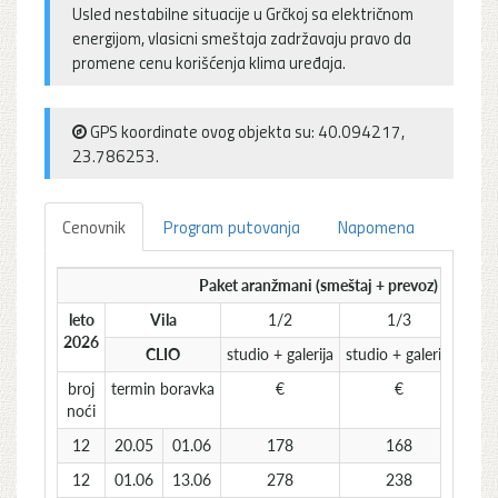
Usled nestabilne situacije u Grčkoj sa električnom
energijom, vlasicni smeštaja zadržavaju pravo da
promene cenu korišćenja klima uređaja.
GPS koordinate ovog objekta su: 40.094217,
23.786253.
Cenovnik
Program putovanja
Napomena
Paket aranžmani (smeštaj + prevoz) po osob
leto
Vila
1/2
1/3
2026
CLIO
studio + galerija
studio + galerija
studi
broj
termin boravka
€
€
noći
12
20.05
01.06
178
168
12
01.06
13.06
278
238