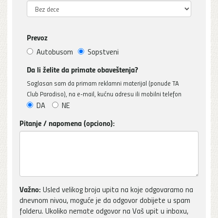
Prevoz
Autobusom
Sopstveni
Da li želite da primate obaveštenja?
Saglasan sam da primam reklamni materijal (ponude TA
Club Paradiso), na e-mail, kućnu adresu ili mobilni telefon
DA
NE
Pitanje / napomena (opciono):
Važno:
Usled velikog broja upita na koje odgovaramo na
dnevnom nivou, moguće je da odgovor dobijete u spam
folderu. Ukoliko nemate odgovor na Vaš upit u inboxu,