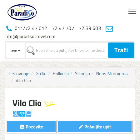
T
011/72 47 012
72 47 707
72 39 603
info@paradisotravel.com
Traži
Sve
Letovanje
Grčka
Halkidiki
Sitonija
Neos Marmaras
Vila Clio
Vila Clio
Pozovite
Pošaljite upit