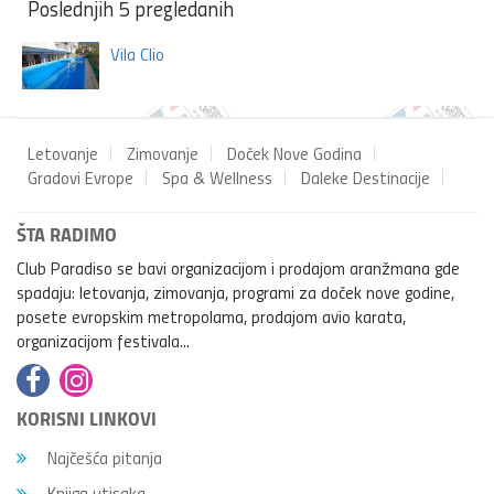
Poslednjih 5 pregledanih
Vila Clio
Letovanje
Zimovanje
Doček Nove Godina
Gradovi Evrope
Spa & Wellness
Daleke Destinacije
ŠTA RADIMO
Club Paradiso se bavi organizacijom i prodajom aranžmana gde
spadaju: letovanja, zimovanja, programi za doček nove godine,
posete evropskim metropolama, prodajom avio karata,
organizacijom festivala...
KORISNI LINKOVI
Najčešća pitanja
Knjiga utisaka