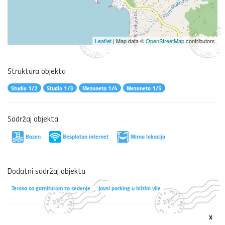
Leaflet
| Map data ©
OpenStreetMap
contributors
Struktura objekta
Studio 1/2
Studio 1/3
Mezoneta 1/4
Mezoneta 1/5
Sadržaj objekta
Bazen
Besplatan internet
Mirna lokacija
Dodatni sadržaj objekta
Terasa sa garniturom za sedenje
Javni parking u blizini vile
x