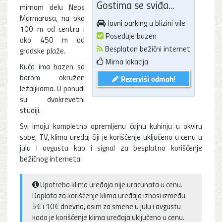
Gostima se sviđa...
mirnom delu Neos
Marmarasa, na oko
Javni parking u blizini vile
100 m od centra i
Poseduje bazen
oko 450 m od
Besplatan bežični internet
gradske plaže.
Mirna lokacija
Kuća ima bazen sa
barom okružen
Rezerviši odmah!
ležaljkama. U ponudi
su dvokrevetni
studiji.
Svi imaju kompletno opremljenu čajnu kuhinju u okviru
sobe, TV, klima uređaj čiji je korišćenje uključeno u cenu u
julu i avgustu kao i signal za besplatno korišćenje
bežičnog interneta.
Upotreba klima uređaja nije uracunata u cenu.
Doplata za korišćenje klima uređaja iznosi između
5€ i 10€ dnevno, osim za smene u julu i avgustu
kada je korišćenje klima uređaja uključeno u cenu.